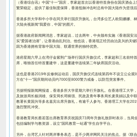
（香港综合讯）中国“十一”国庆，李家超首次以香港特首身份在国庆酒会
繁荣稳定，提供了最佳制度保障，香港抵御冲击时总有中国大陆作为坚强
香港多所大学和中小学在同天举行国庆升旗礼，台湾多位艺人欧阳娜娜、
大陆央视新闻“我爱你，中国”的图片。
据香港政府新闻网消息，李家超说，过去两年，中央颁布实施《香港国安
实“爱国者治港”，让香港由乱到治。他也说，香港现正经历由治及兴的关
因为香港拥有背靠中国大陆、联通世界的独特优势。
港府星期六早上在湾仔金紫荆广场举行国庆升旗仪式，李家超和三名前特
席，唯独首任特首董建华，这是董建华连续第二年缺席国庆活动。
这也是香港2019年反修例运动后，国庆升旗仪式连续第四年不设立公众观
方在“十一”国庆期间动员约7000至8000警力戒备，以防范突发事件。
另据明报新闻网报道，香港多所大学星期六举行升旗礼。在香港理工大学
及旅游局长杨润雄、保安局长邓炳强、民政及青年事务局长麦美娟以及中
教署长黄国兴等多名嘉宾出席升旗礼，有逾千人参与。香港理工大学在201
激烈警民冲突。
香港教育局长蔡若莲出席教育界庆祝国庆73周年升旗礼致辞时表示，当局
包括编制学与教资源，设立“国民教育一站通”学生自学平台。
另外，台湾艺人针对两岸事务表态，是不少两岸网民关注的焦点。据《联