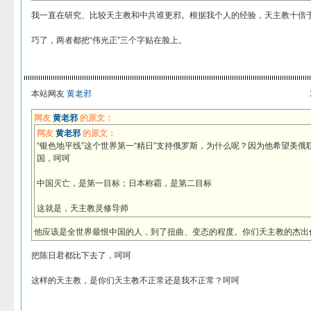
我一直在研究、比较天主教和中共谁更邪。根据我个人的经验，天主教十倍
巧了，两者都把“伟光正”三个字贴在脸上。
本站网友
黄老邪
网友
黄老邪
的原文：
网友
黄老邪
的原文：
“银色地平线”这个世界第一“精日”支持俄罗斯，为什么呢？因为他希望美
国，呵呵
中国灭亡，是第一目标；日本称霸，是第二目标
这就是，天主教灵修导师
他应该是全世界最恨中国的人，到了扭曲、变态的程度。你们天主教的杰出
把陈日君都比下去了，呵呵
这样的天主教，是你们天主教不正常还是我不正常？呵呵