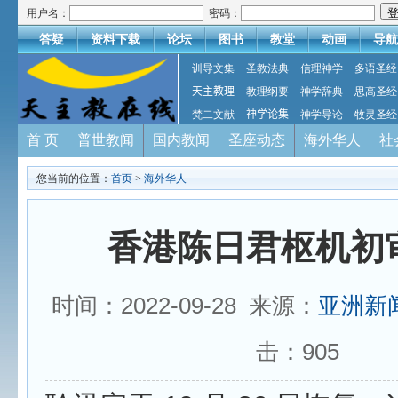
用户名：
密码：
答疑
资料下载
论坛
图书
教堂
动画
导航
训导文集
圣教法典
信理神学
多语圣经
天主教理
教理纲要
神学辞典
思高圣经
梵二文献
神学论集
神学导论
牧灵圣经
首 页
普世教闻
国内教闻
圣座动态
海外华人
社
您当前的位置：
首页
>
海外华人
香港陈日君枢机初
时间：2022-09-28 来源：
亚洲新
击：
905