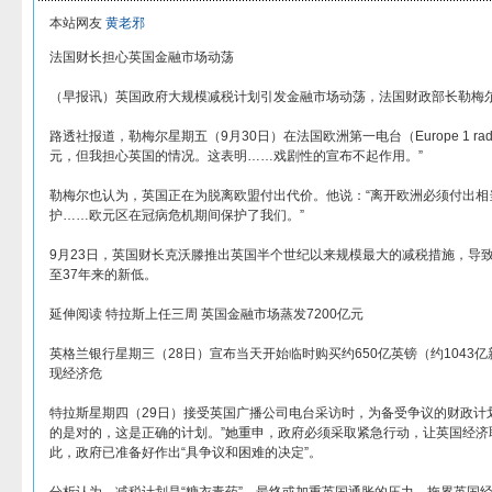
本站网友
黄老邪
法国财长担心英国金融市场动荡
（早报讯）英国政府大规模减税计划引发金融市场动荡，法国财政部长勒梅
路透社报道，勒梅尔星期五（9月30日）在法国欧洲第一电台（Europe 1 ra
元，但我担心英国的情况。这表明……戏剧性的宣布不起作用。”
勒梅尔也认为，英国正在为脱离欧盟付出代价。他说：“离开欧洲必须付出相
护……欧元区在冠病危机期间保护了我们。”
9月23日，英国财长克沃滕推出英国半个世纪以来规模最大的减税措施，导
至37年来的新低。
延伸阅读 特拉斯上任三周 英国金融市场蒸发7200亿元
英格兰银行星期三（28日）宣布当天开始临时购买约650亿英镑（约1043
现经济危
特拉斯星期四（29日）接受英国广播公司电台采访时，为备受争议的财政计
的是对的，这是正确的计划。”她重申，政府必须采取紧急行动，让英国经济
此，政府已准备好作出“具争议和困难的决定”。