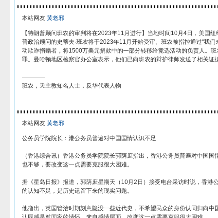
本站网友
黄老邪
【特朗普顾问班农的审判将在2023年11月进行】当地时间10月4日，美国
普政治顾问的史蒂夫·班农将于2023年11月开始受审。班农被指控通过“我们来筑墙”（W
动欺诈捐赠者，将1500万美元捐款中的一部分转移给竞选活动的负责人。
罪。曼哈顿地区检察官办公室表示，他们已向班农的辩护律师发送了相关证
————
班农，天主教知名人士，反华代表人物
本站网友
黄老邪
公务员学院院长：港公务员普遍对中国国情认识不足
（香港综合讯）香港公务员学院院长郭荫庶指出，香港公务员普遍对中国国
也不够，要改变这一点需要克服很大困难。
据《星岛日报》报道，郭荫庶星期天（10月2日）接受电台采访时说，香港
的认知不足，是历史遗留下来的现实问题。
他指出，英国管治时期刻意隐没一些近代史，不希望民众的身份认同归向中
认同感是对国家的情怀，来自感情层面，改变这一点需要克服很大困难。