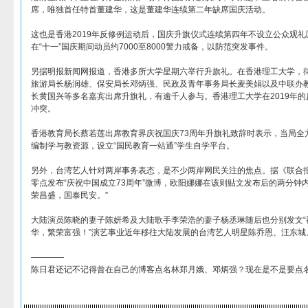
席，唯独首任特首董建华，这是董建华连续第二年缺席国庆活动。
这也是香港2019年反修例运动后，国庆升旗仪式连续第四年不设立公众观
在“十一”国庆期间动员约7000至8000警力戒备，以防范突发事件。
另据明报新闻网报道，香港多所大学星期六举行升旗礼。在香港理工大学，
旅游局长杨润雄、保安局长邓炳强、民政及青年事务局长麦美娟以及中联办
长黄国兴等多名嘉宾出席升旗礼，有逾千人参与。香港理工大学在2019年
冲突。
香港教育局长蔡若莲出席教育界庆祝国庆73周年升旗礼致辞时表示，当局全
编制学与教资源，设立“国民教育一站通”学生自学平台。
另外，台湾艺人针对两岸事务表态，是不少两岸网民关注的焦点。据《联合
零点发布“庆祝中国成立73周年”微博，欧阳娜娜在该则贴文发布后的两分钟
荣昌盛，国泰民安。”
大陆演员陈晓的妻子陈妍希及大陆歌手李荣浩的妻子杨丞琳随后也分别发文“祝
华，繁荣富强！”演艺事业近年移往大陆发展的台湾艺人明星陈乔恩、汪东城
————
陈日君还记不记得曾在自己的博客点名林郑月娥、邓炳强？现在是不是要点