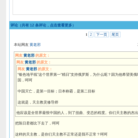
评论（共有
12
条评论，点击查看更多）
2
下一页
尾页
1
本站网友
黄老邪
网友
黄老邪
的原文：
网友
黄老邪
的原文：
网友
黄老邪
的原文：
“银色地平线”这个世界第一“精日”支持俄罗斯，为什么呢？因为他希望美
国，呵呵
中国灭亡，是第一目标；日本称霸，是第二目标
这就是，天主教灵修导师
他应该是全世界最恨中国的人，到了扭曲、变态的程度。你们天主教的杰
把陈日君都比下去了，呵呵
这样的天主教，是你们天主教不正常还是我不正常？呵呵