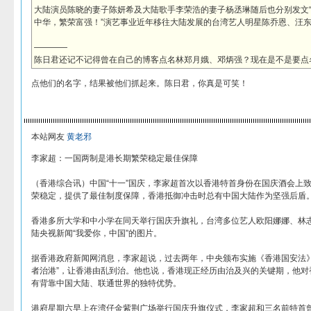
大陆演员陈晓的妻子陈妍希及大陆歌手李荣浩的妻子杨丞琳随后也分别发文“
中华，繁荣富强！”演艺事业近年移往大陆发展的台湾艺人明星陈乔恩、汪
————
陈日君还记不记得曾在自己的博客点名林郑月娥、邓炳强？现在是不是要点
点他们的名字，结果被他们抓起来。陈日君，你真是可笑！
本站网友
黄老邪
李家超：一国两制是港长期繁荣稳定最佳保障
（香港综合讯）中国“十一”国庆，李家超首次以香港特首身份在国庆酒会上
荣稳定，提供了最佳制度保障，香港抵御冲击时总有中国大陆作为坚强后盾
香港多所大学和中小学在同天举行国庆升旗礼，台湾多位艺人欧阳娜娜、林
陆央视新闻“我爱你，中国”的图片。
据香港政府新闻网消息，李家超说，过去两年，中央颁布实施《香港国安法》
者治港”，让香港由乱到治。他也说，香港现正经历由治及兴的关键期，他对
有背靠中国大陆、联通世界的独特优势。
港府星期六早上在湾仔金紫荆广场举行国庆升旗仪式，李家超和三名前特首