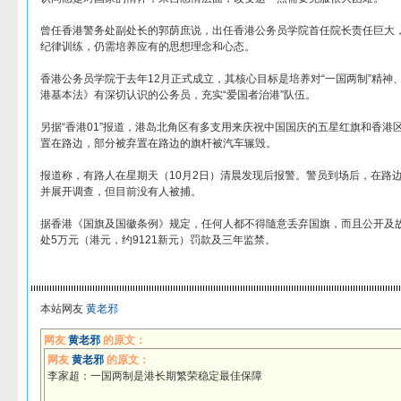
曾任香港警务处副处长的郭荫庶说，出任香港公务员学院首任院长责任巨大
纪律训练，仍需培养应有的思想理念和心态。
香港公务员学院于去年12月正式成立，其核心目标是培养对“一国两制”精神
港基本法》有深切认识的公务员，充实“爱国者治港”队伍。
另据“香港01”报道，港岛北角区有多支用来庆祝中国国庆的五星红旗和香港
置在路边，部分被弃置在路边的旗杆被汽车辗毁。
报道称，有路人在星期天（10月2日）清晨发现后报警。警员到场后，在路边
并展开调查，但目前没有人被捕。
据香港《国旗及国徽条例》规定，任何人都不得隨意丢弃国旗，而且公开及
处5万元（港元，约9121新元）罚款及三年监禁。
本站网友
黄老邪
网友
黄老邪
的原文：
网友
黄老邪
的原文：
李家超：一国两制是港长期繁荣稳定最佳保障