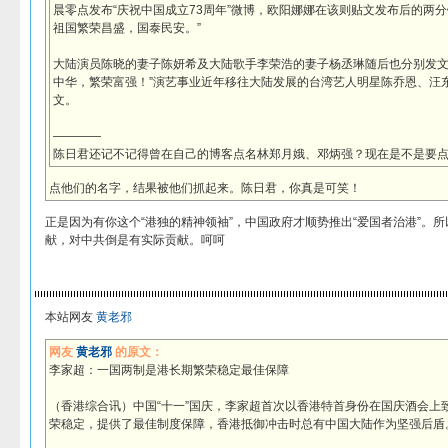
晨零点发布“庆祝中国成立73周年”微博，欧阳娜娜在该则贴文发布后的两
祖国繁荣昌盛，国泰民安。”
大陆演员陈晓的妻子陈妍希及大陆歌手李荣浩的妻子杨丞琳随后也分别发文“
中华，繁荣富强！”演艺事业近年移往大陆发展的台湾艺人明星陈乔恩、汪
文。
————
陈日君还记不记得曾在自己的博客点名林郑月娥、邓炳强？现在是不是要
点他们的名字，结果被他们抓起来。陈日君，你真是可笑！
正是因为有你这个“港独的精神领袖”，中国政府才顺势推出“爱国者治港”。
献，对中共倒是有实际贡献。呵呵
本站网友
黄老邪
网友
黄老邪
的原文：
李家超：一国两制是港长期繁荣稳定最佳保障
（香港综合讯）中国“十一”国庆，李家超首次以香港特首身份在国庆酒会上
荣稳定，提供了最佳制度保障，香港抵御冲击时总有中国大陆作为坚强后盾