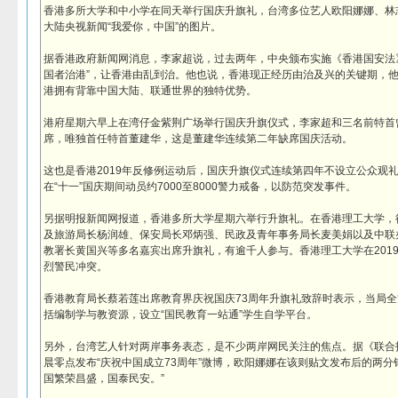
香港多所大学和中小学在同天举行国庆升旗礼，台湾多位艺人欧阳娜娜、林
大陆央视新闻“我爱你，中国”的图片。
据香港政府新闻网消息，李家超说，过去两年，中央颁布实施《香港国安法
国者治港”，让香港由乱到治。他也说，香港现正经历由治及兴的关键期，
港拥有背靠中国大陆、联通世界的独特优势。
港府星期六早上在湾仔金紫荆广场举行国庆升旗仪式，李家超和三名前特首
席，唯独首任特首董建华，这是董建华连续第二年缺席国庆活动。
这也是香港2019年反修例运动后，国庆升旗仪式连续第四年不设立公众观
在“十一”国庆期间动员约7000至8000警力戒备，以防范突发事件。
另据明报新闻网报道，香港多所大学星期六举行升旗礼。在香港理工大学，
及旅游局长杨润雄、保安局长邓炳强、民政及青年事务局长麦美娟以及中联
教署长黄国兴等多名嘉宾出席升旗礼，有逾千人参与。香港理工大学在201
烈警民冲突。
香港教育局长蔡若莲出席教育界庆祝国庆73周年升旗礼致辞时表示，当局
括编制学与教资源，设立“国民教育一站通”学生自学平台。
另外，台湾艺人针对两岸事务表态，是不少两岸网民关注的焦点。据《联合
晨零点发布“庆祝中国成立73周年”微博，欧阳娜娜在该则贴文发布后的两分
国繁荣昌盛，国泰民安。”