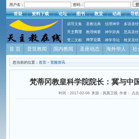
用户名：
密码：
答疑
资料下载
论坛
图书
教堂
动画
导航
训导文集
圣教法典
信理神学
多语圣经
天主教理
教理纲要
神学辞典
思高圣经
梵二文献
神学论集
神学导论
牧灵圣经
首 页
普世教闻
国内教闻
圣座动态
海外华人
社
您当前的位置：
首页
>
宽频资讯
梵蒂冈教皇科学院院长：冀与中
时间：2017-02-08 来源：凤凰卫视 作者： 点