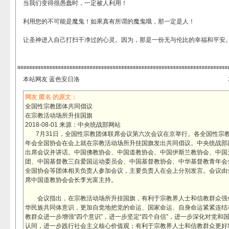
当我们变得很愚蠢时，一定被人利用！
利用您的不可能是魔鬼！如果真有所谓的魔鬼哦，那一定是人！
让圣神进入自己打扫干净过的心灵。因为，那是一份无与伦比的幸福和平安。
本站网友 蓝色安日洛
网友 匿名 的原文：
全国性宗教团体共同倡议
在宗教活动场所升挂国旗
2018-08-01 来源：中央统战部网站
7月31日，全国性宗教团体联席会议第六次会议在京举行。各全国性宗
年会全国协会在会上就在宗教活动场所升挂国旗发出共同倡议。中央统战部
出席会议并讲话。中国佛教协会、中国道教协会、中国伊斯兰教协会、中国
团、中国基督教三自爱国运动委员会、中国基督教协会、中华基督教青年会
全国协会等团体相关负责人参加会议，主要负责人在会上分别发言。会议由
席中国道教协会会长李光富主持。
会议指出，在宗教活动场所升挂国旗，有利于宗教界人士和信教群众强
华民族共同体意识，更加自觉地把党的命运、国家命运、自身命运紧紧连结
教群众进一步增强“四个意识”，进一步坚定“四个自信”，进一步深化对党和
认同，进一步践行社会主义核心价值观；有利于宗教界人士和信教群众更好