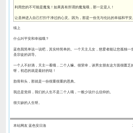
利用您的不可能是魔鬼！如果真有所谓的魔鬼哦，那一定是人！
让圣神进入自己打扫干净过的心灵。因为，那是一份无与伦比的幸福和平安
续上
什么叫平安和幸福哦？
蓝色我简单说一说吧，其实特简单的。一个天主儿女，慈爱者能让您孤独一
圣宗徒的训导。
一个人不好滴，天主一看哦，二个人嘛。很荣幸，谈男女朋友这方面很匮乏
呀，初恋的就是最好的哒！
肋骨和头，那就是一份很重很重的恩典。
我总是觉得，我们的人生不是二个人哦，一般少说什么信仰的。
很欠缺的人生呀。
本站网友 蓝色安日洛