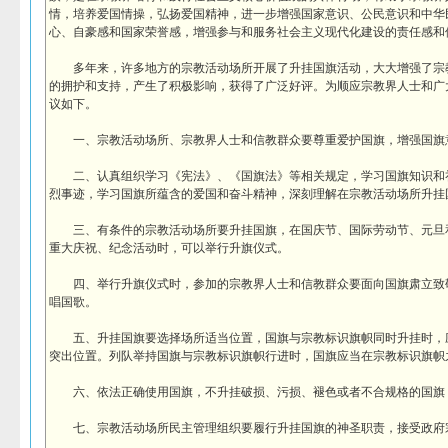
情，培养爱国情操，弘扬爱国精神，进一步增强国家意识、公民意识和中华
心、自豪感和国家荣誉感，增强参与和服务社会主义现代化建设的责任感和
多年来，许多地方的宗教活动场所开展了升挂国旗活动，大大增强了宗
的拥护和支持，产生了积极影响，获得了广泛好评。为顺应宗教界人士和广
议如下。
一、宗教活动场所、宗教界人士和信教群众要尊重爱护国旗，增强国旗
二、认真组织学习《宪法》、《国旗法》等相关规定，学习国旗知识和
烈事迹，学习国旗所蕴含的爱国和奋斗精神，深刻理解在宗教活动场所升挂
三、有条件的宗教活动场所要升挂国旗，在国庆节、国际劳动节、元旦
重大庆祝、纪念活动时，可以举行升旗仪式。
四、举行升旗仪式时，参加的宗教界人士和信教群众要面向国旗肃立致
唱国歌。
五、升挂国旗要选择场所适当位置，国旗与宗教标识旗帜同时升挂时，
突出位置。列队举持国旗与宗教标识旗帜行进时，国旗应当在宗教标识旗帜
六、依法正确使用国旗，不升挂破损、污损、褪色或者不合规格的国旗
七、宗教活动场所民主管理组织要履行升挂国旗的神圣职责，接受政府