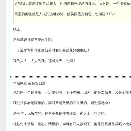
勇气哦，就是体现自己在人世间的自我体现爱的真谛。而不是，一个懦夫精
天堂的奥秘就是人人间温馨港湾一丝美丽霞光初现，您感悟了吗！
续上
所有基督徒都不要吹牛哦。
一个温馨和和谐家庭就是对耶稣基督最好的奉献！
我为人人，人人为我。那就是天主的国！
本站网友 蓝色安日洛
我们同一个信仰哦，一定要心灵干干净净的。因为，祂是崇高者，又是全能
我们信仰者是谦卑的，同时又是敬畏的和畏惧的。因为那是神！
您不信，无所谓的。但是不要信仰者凌驾于神之上，罪过的。
祂被钉十字架，是心甘情愿的，为所有罪人救赎了。祂需要基督勇兵吗？祂