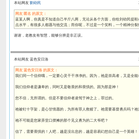
本站网友
劉幼民
网友 匿名 的原文：
蓝某人啊，你真是不知道自己半斤八两，无论从各个方面，你给刘幼民提鞋
点水平，有很多人都愿与他交流；而你呢，不过是一个笑料，一个精神分裂
谢谢，老教友有智慧，能够分辨是非正误。
本站网友 蓝色安日洛
网友 蓝色安日洛 的原文：
我们同一个信仰哦，一定要心灵干干净净的。因为，祂是崇高者，又是全能
我们信仰者是谦卑的，同时又是敬畏的和畏惧的。因为那是神！
您不信，无所谓的。但是不要信仰者凌驾于神之上，罪过的。
祂被钉十字架，是心甘情愿的，为所有罪人救赎了。祂需要基督勇兵吗？祂
祂不可能是您家弄堂口摆摊的那个见义勇为的二大爷吧？
信了，需要畏惧的！人吧，越是没出息的，越是容易幻想自己是一个英雄！