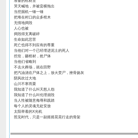
准备的棺材里
哭天喊地，并被蛮横拖出
当挖掘机一锤一锤
把堆在村口的众多棺木
无情地捣毁
人心也被
捣毁得支离破碎
生命如此悲苦
死亡也得不到应有的尊重
当他们对一个已经埋进泥土的死人
挖坟，砸棺材，抢尸体
当他们省略到
不去火葬场，就在田野
把汽油浇在尸体之上，放火焚尸，挫骨扬灰
阴风吹过大地
山川不寒而栗
我知道了什么叫天怒人怨
我知道了什么叫伦理崩毁
当人性被随意侮辱和践踏
每个人的灵魂无处安放
太阳举着的X光机
照见时代，只是一副摇摇晃晃行走的骨架