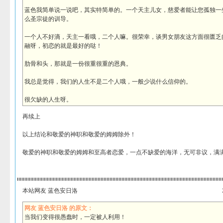
蓝色我简单说一说吧，其实特简单的。一个天主儿女，慈爱者能让您孤独一
么圣宗徒的训导。
一个人不好滴，天主一看哦，二个人嘛。很荣幸，谈男女朋友这方面很匮乏
融呀，初恋的就是最好的哒！
肋骨和头，那就是一份很重很重的恩典。
我总是觉得，我们的人生不是二个人哦，一般少说什么信仰的。
很欠缺的人生呀。
再续上
以上结论和敬爱的神职和敬爱的姆姆除外！
敬爱的神职和敬爱的姆姆和至高者恋爱，一点不缺爱的海洋，无可非议，满
本站网友 蓝色安日洛
网友 蓝色安日洛 的原文：
当我们变得很愚蠢时，一定被人利用！