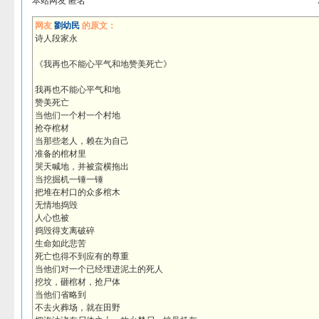
本站网友 匿名
网友
劉幼民
的原文：
诗人段家永
《我再也不能心平气和地赞美死亡》
我再也不能心平气和地
赞美死亡
当他们一个村一个村地
抢夺棺材
当那些老人，赖在为自己
准备的棺材里
哭天喊地，并被蛮横拖出
当挖掘机一锤一锤
把堆在村口的众多棺木
无情地捣毁
人心也被
捣毁得支离破碎
生命如此悲苦
死亡也得不到应有的尊重
当他们对一个已经埋进泥土的死人
挖坟，砸棺材，抢尸体
当他们省略到
不去火葬场，就在田野