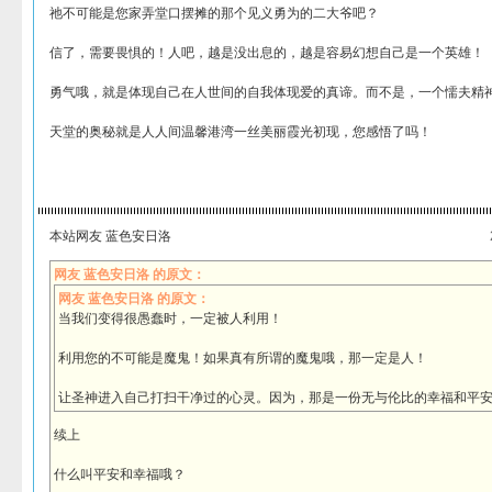
祂不可能是您家弄堂口摆摊的那个见义勇为的二大爷吧？
信了，需要畏惧的！人吧，越是没出息的，越是容易幻想自己是一个英雄！
勇气哦，就是体现自己在人世间的自我体现爱的真谛。而不是，一个懦夫精
天堂的奥秘就是人人间温馨港湾一丝美丽霞光初现，您感悟了吗！
本站网友 蓝色安日洛
网友 蓝色安日洛 的原文：
网友 蓝色安日洛 的原文：
当我们变得很愚蠢时，一定被人利用！
利用您的不可能是魔鬼！如果真有所谓的魔鬼哦，那一定是人！
让圣神进入自己打扫干净过的心灵。因为，那是一份无与伦比的幸福和平安
续上
什么叫平安和幸福哦？