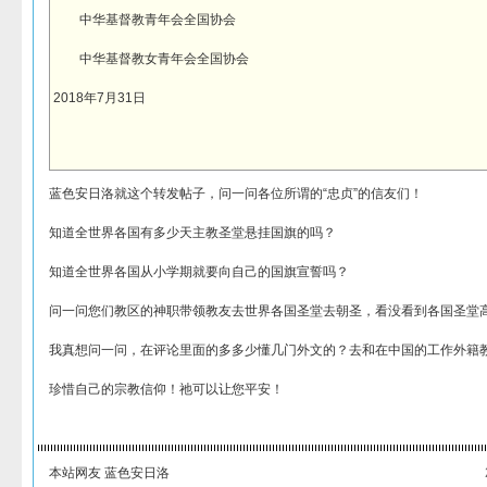
中华基督教青年会全国协会
中华基督教女青年会全国协会
2018年7月31日
蓝色安日洛就这个转发帖子，问一问各位所谓的“忠贞”的信友们！
知道全世界各国有多少天主教圣堂悬挂国旗的吗？
知道全世界各国从小学期就要向自己的国旗宣誓吗？
问一问您们教区的神职带领教友去世界各国圣堂去朝圣，看没看到各国圣堂
我真想问一问，在评论里面的多多少懂几门外文的？去和在中国的工作外籍
珍惜自己的宗教信仰！祂可以让您平安！
本站网友 蓝色安日洛