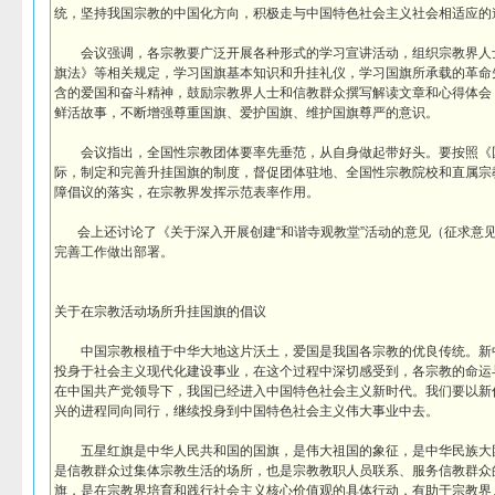
统，坚持我国宗教的中国化方向，积极走与中国特色社会主义社会相适应的
会议强调，各宗教要广泛开展各种形式的学习宣讲活动，组织宗教界人
旗法》等相关规定，学习国旗基本知识和升挂礼仪，学习国旗所承载的革命
含的爱国和奋斗精神，鼓励宗教界人士和信教群众撰写解读文章和心得体会
鲜活故事，不断增强尊重国旗、爱护国旗、维护国旗尊严的意识。
会议指出，全国性宗教团体要率先垂范，从自身做起带好头。要按照《
际，制定和完善升挂国旗的制度，督促团体驻地、全国性宗教院校和直属宗
障倡议的落实，在宗教界发挥示范表率作用。
会上还讨论了《关于深入开展创建“和谐寺观教堂”活动的意见（征求意
完善工作做出部署。
关于在宗教活动场所升挂国旗的倡议
中国宗教根植于中华大地这片沃土，爱国是我国各宗教的优良传统。新
投身于社会主义现代化建设事业，在这个过程中深切感受到，各宗教的命运
在中国共产党领导下，我国已经进入中国特色社会主义新时代。我们要以新
兴的进程同向同行，继续投身到中国特色社会主义伟大事业中去。
五星红旗是中华人民共和国的国旗，是伟大祖国的象征，是中华民族大
是信教群众过集体宗教生活的场所，也是宗教教职人员联系、服务信教群众
旗，是在宗教界培育和践行社会主义核心价值观的具体行动，有助于宗教界