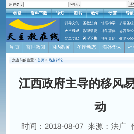
用户名：
密码：
答疑
资料下载
论坛
图书
教堂
动画
导航
训导文集
圣教法典
信理神学
多语圣经
天主教理
教理纲要
神学辞典
思高圣经
梵二文献
神学论集
神学导论
牧灵圣经
首 页
普世教闻
国内教闻
圣座动态
海外华人
社
您当前的位置：
首页
>
热点评论
江西政府主导的移风
动
时间：2018-08-07 来源：法广