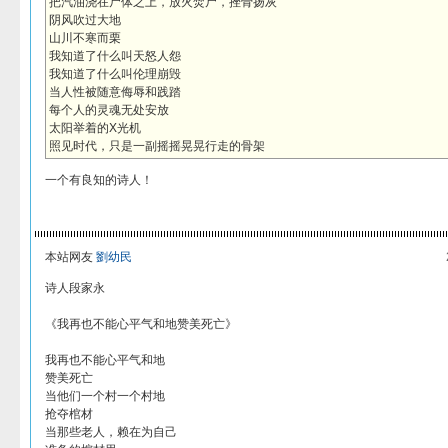
把汽油浇在尸体之上，放火焚尸，挫骨扬灰
阴风吹过大地
山川不寒而栗
我知道了什么叫天怒人怨
我知道了什么叫伦理崩毁
当人性被随意侮辱和践踏
每个人的灵魂无处安放
太阳举着的X光机
照见时代，只是一副摇摇晃晃行走的骨架
一个有良知的诗人！
本站网友
劉幼民
诗人段家永
《我再也不能心平气和地赞美死亡》
我再也不能心平气和地
赞美死亡
当他们一个村一个村地
抢夺棺材
当那些老人，赖在为自己