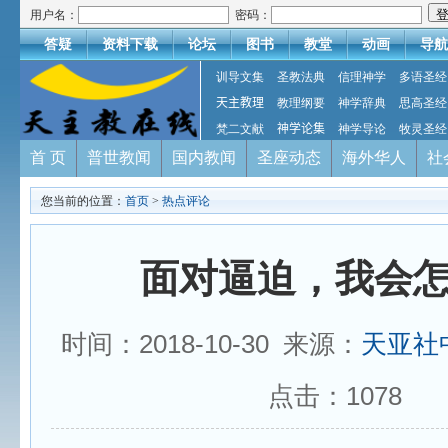
用户名：
密码：
答疑
资料下载
论坛
图书
教堂
动画
导航
训导文集
圣教法典
信理神学
多语圣经
天主教理
教理纲要
神学辞典
思高圣经
梵二文献
神学论集
神学导论
牧灵圣经
首 页
普世教闻
国内教闻
圣座动态
海外华人
社
您当前的位置：
首页
>
热点评论
面对逼迫，我会
时间：2018-10-30 来源：
天亚社
点击：
1078