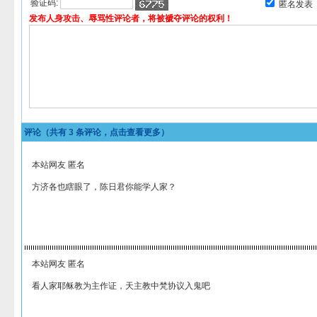
验证码:
匿名发表
发布人身攻击、辱骂性评论者，将被褫夺评论的权利！
评论（共有
3
条评论，点击查看更多）
本站网友 匿名
方济各也瞎眼了，陈日君你能学人家？
本站网友 匿名
看人家耶稣教为主作证，天主教中梵协议入鬼吧