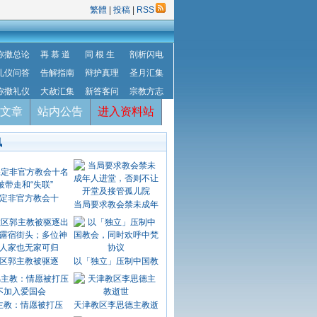
繁體
|
投稿
|
RSS
弥撒总论
再 慕 道
同 根 生
剖析闪电
礼仪问答
告解指南
辩护真理
圣月汇集
弥撒礼仪
大赦汇集
新答客问
宗教方志
文章
站内公告
进入资料站
讯
定非官方教会十
当局要求教会禁未成年
区郭主教被驱逐
以「独立」压制中国教
主教：情愿被打压
天津教区李思德主教逝