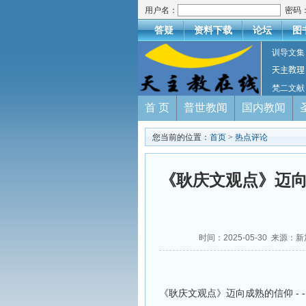
用户名：
密码
答疑
资料下载
论坛
图
训导文集
天主教理
梵二文献
首 页
普世教闻
国内教闻
您当前的位置：
首页
>
热点评论
《耿庆文观点》迈向成
时间：2025-05-30 来源
《耿庆文观点》迈向成熟的信仰 - 