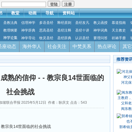
：
书
教堂
动画
导航
资料站
圣教法典
信理神学
多语圣经
释经原则
圣经发凡
教义函授
慕道指南
教理纲要
神学辞典
思高圣经
圣经注释
圣经十讲
神学词典
天主教史
神学论集
神学导论
牧灵圣经
圣经辞典
认识圣经
要理问答
祈祷手册
圣座动态
海外华人
社会关注
中梵关系
热点评论
其它
推荐资
熟的信仰 - - 教宗良14世面临的
河北保
社会挑战
：新加坡联合早报 2025年5月12日 作者：耿庆文 点击：
543
闽东教
- 教宗良14世面临的社会挑战
郭希锦