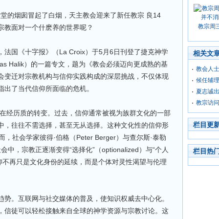
丁教堂的烟囱冒起了白烟，天主教会迎来了新任教宗 良14
教宗周
宗教面对一个什麽养的世界呢？
国《十字报》（La Croix）于5月6日刊登了捷克神学
相关文
as Halik）的一篇专文，题为《教会必须迈向更成熟的基
教会人
会变迁对宗教机构与信仰实践构成的深层挑战，不仅体现
候任辅理
指出了当代信仰所面临的危机。
夏志诚出
教宗访
色正在经历质的转变。过去，信仰通常被视为族群文化的一部
栏目更
中，往往不需选择，甚至无从选择。这种文化性的信仰形
社会学家彼得·伯格（Peter Berger）与查尔斯·泰勒
代社会中，宗教正逐渐变得“选择化”（optionalized）与“个人
栏目热
话说，信仰不再只是文化身份的延续，而是个体对灵性渴望与伦理
趋势。互联网与社交媒体的普及，使知识权威去中心化。
，信徒可以轻松接触来自全球的神学资源与宗教讨论。这