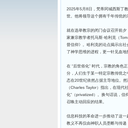
2025年5月8日，梵蒂冈城西斯
世。他将领导这个拥有千年传统的
就在选举教宗的闭门会议召开前夕，法
家兼宗教学者托马斯·哈利克（Tom
督信仰》。哈利克的论点揭示出社
了神学思维的进程，更一针见血地
在 “后世俗化” 时代，宗教的角
分，人们生于某一特定宗教传统之
态在20世纪依然占据主导地位。然而，
（Charles Taylor）指出，在现
化”（privatized）。换句
召唤主动回应的结果。
信息科技的革命进一步推动了这一
教义不再仅由神职人员垄断与传递