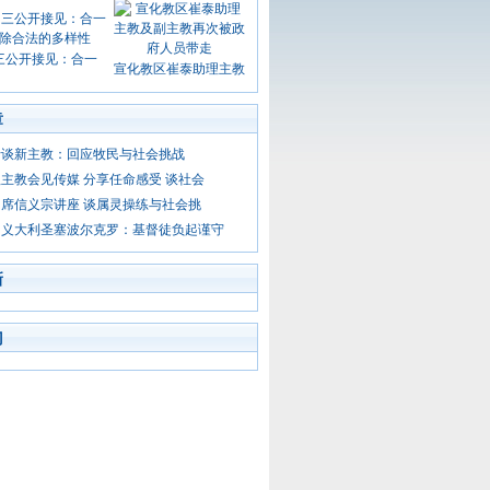
三公开接见：合一
宣化教区崔泰助理主教
章
士谈新主教：回应牧民与社会挑战
主教会见传媒 分享任命感受 谈社会
席信义宗讲座 谈属灵操练与社会挑
问义大利圣塞波尔克罗：基督徒负起谨守
新
门