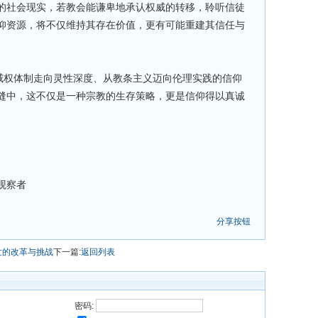
的社会现实，若教会能谦卑地承认权威的转移，聆听信徒
仰资源，将不仅维持其存在价值，更有可能重建其信任与
从威权体制走向灵性深度、从教条主义迈向伦理实践的信仰
缝中，这不仅是一种宗教的生存策略，更是信仰得以真诚
观察者
分享按钮
世的改革与挑战
下一篇:
返回列表
密码: