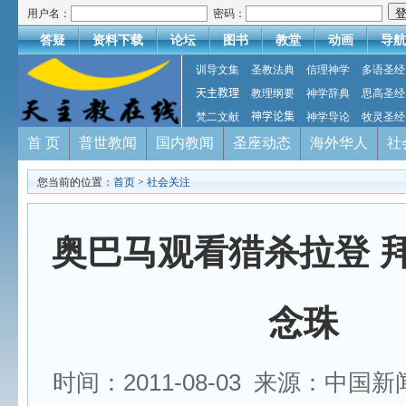
用户名：
密码：
答疑
资料下载
论坛
图书
教堂
动画
导航
训导文集
圣教法典
信理神学
多语圣经
天主教理
教理纲要
神学辞典
思高圣经
梵二文献
神学论集
神学导论
牧灵圣经
首 页
普世教闻
国内教闻
圣座动态
海外华人
社
您当前的位置：
首页
>
社会关注
奥巴马观看猎杀拉登 
念珠
时间：2011-08-03 来源：中国