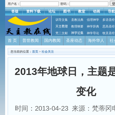
用户名：
密码：
答疑
资料下载
论坛
图书
教堂
动画
导航
训导文集
圣教法典
信理神学
多语圣经
天主教理
教理纲要
神学辞典
思高圣经
梵二文献
神学论集
神学导论
牧灵圣经
首 页
普世教闻
国内教闻
圣座动态
海外华人
社
您当前的位置：
首页
>
社会关注
2013年地球日，主题
变化
时间：2013-04-23 来源：梵蒂