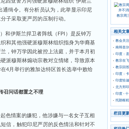
尼西亚警方向强硬派穆斯林组织“伊斯兰
出通缉令。有分析员认为，此举显示印尼
教宗周
兰分子采取更严厉的压制行动。
相关文
ihab）和伊斯兰捍卫者阵线（FPI）是反钟万
教会关
组织和其他强硬派穆斯林组织指身为华裔基
南韩首
斯兰，钟万学因此被控上法庭，并于本月初
印度：圣
强硬派穆斯林煽动宗教对立情绪，导致原本
教宗在
教宗回
在4月举行的雅加达特区首长选举中败给
印度：
印度恰
北方邦印
度传召问话都置之不理
印度 -
托朗枢
栏目更
一起色情案的嫌犯，他涉嫌与一名女子互相
机短信，触犯印尼严厉的反色情法和针对不
栏目热