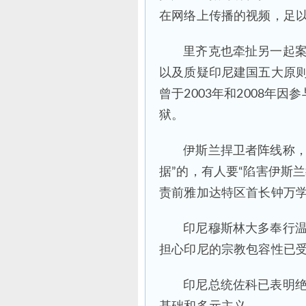
在网络上传播的视频，足
里齐克也牵扯另一起案
以及质疑印尼建国五大原则（
曾于2003年和2008年
狱。
伊斯兰捍卫者阵线称，
据”的，有人要“陷害伊斯
责前雅加达特区首长钟万
印尼穆斯林大多奉行
担心印尼的宗教包容性已
印尼总统佐科已表明