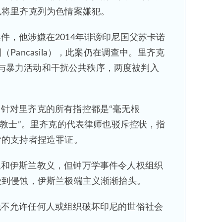
以将里齐克列为色情案嫌犯。
件，他涉嫌在2014年诽谤印尼国父苏卡诺
Pancasila），此案仍在调查中。里齐克
因参与暴力活动和干扰公共秩序，两度被判入
针对里齐克的所有指控都是“毫无根
兰教士”。里齐克的代表律师也驳斥控状，指
学的支持者捏造罪证。
温和伊斯兰教义，但钟万学事件令人权组织
受到侵蚀，伊斯兰极端主义渐渐抬头。
绝不允许任何人或组织破坏印尼的世俗社会