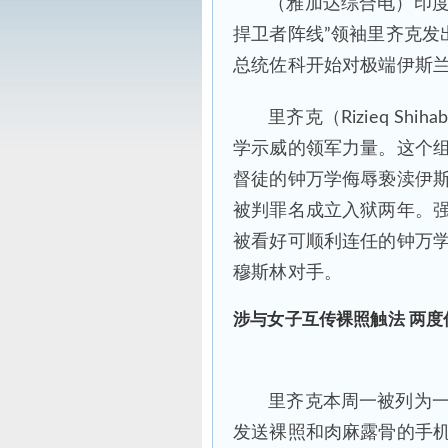
（雅加达综合电）印度
捍卫者阵线”领袖里齐克发
总统佐科开始对极端伊斯
里齐克（Rizieq Sh
学示威的领军力量。这个
督徒的钟万学侮辱亵渎伊
被判罪名成立入狱两年。
被看好可顺利连任的钟万学
穆斯林对手。
涉与女子互传裸照触法 两
里齐克本周一被列为
发送裸照和肉麻露骨的手