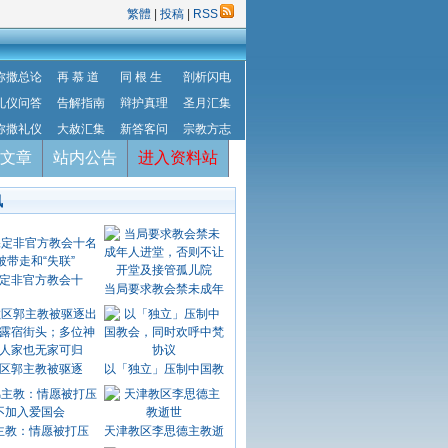
繁體
|
投稿
|
RSS
弥撒总论
再 慕 道
同 根 生
剖析闪电
礼仪问答
告解指南
辩护真理
圣月汇集
弥撒礼仪
大赦汇集
新答客问
宗教方志
文章
站内公告
进入资料站
讯
定非官方教会十
当局要求教会禁未成年
区郭主教被驱逐
以「独立」压制中国教
主教：情愿被打压
天津教区李思德主教逝