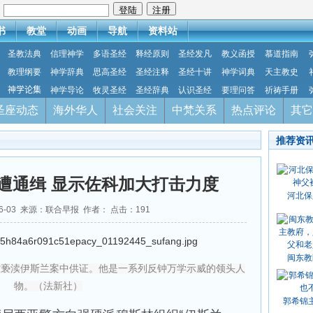
：
书
教堂
动画
导航
资料站
圣教法典
信理神学
多语圣经
释经原则
圣经发凡
教义函授
慕道指南
教理纲要
神学辞典
思高圣经
圣经注释
圣经十讲
神学词典
天主教史
神学论集
神学导论
牧灵圣经
圣经辞典
认识圣经
要理问答
祈祷手册
圣座动态
海外华人
社会关注
中梵关系
热点评论
其它
推荐资
遭通缉 显示佐科加大打击力度
河北保
06-03 来源：联合早报 作者： 点击：
191
闽东教
控亵渎伊斯兰案中供证。他是一系列反钟万学示威的领头人
物。（法新社）
郭希锦