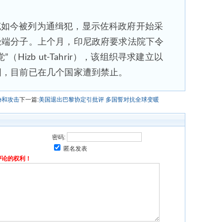
克如今被列为通缉犯，显示佐科政府开始采
极端分子。上个月，印尼政府要求法院下令
Hizb ut-Tahrir），该组织寻求建立以
国，目前已在几个国家遭到禁止。
胁和攻击
下一篇:
美国退出巴黎协定引批评 多国誓对抗全球变暖
密码:
匿名发表
评论的权利！