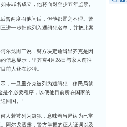
，如果罪名成立，他将面对至少五年监禁。
犯后曾两度召他问话，但他都置之不理。警
周三进一步把他列入通缉犯名单，并把此案
任阿尔戈周三说，警方决定通缉里齐克是因
的信息显示，里齐克4月26日与家人前往
信目前人还在沙特。
表示，一旦里齐克被列为通缉犯，移民局就
这是个必要程序，以便他目前所在国家的
送回国。”
任何人若被列为嫌犯，意味着当局认为已掌
庭。阿尔戈透露，警方掌握的证人证词以及