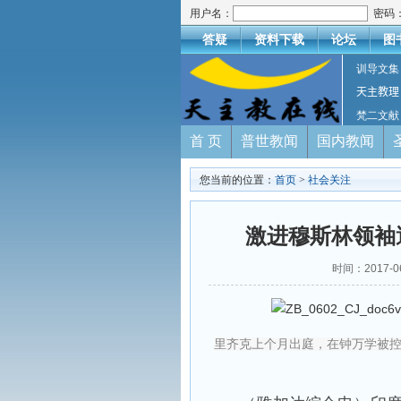
用户名：
密码
答疑
资料下载
论坛
图
训导文集
天主教理
梵二文献
首 页
普世教闻
国内教闻
您当前的位置：
首页
>
社会关注
激进穆斯林领袖
时间：2017-
里齐克上个月出庭，在钟万学被