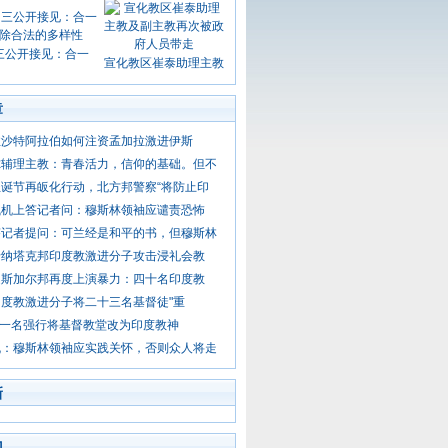
三公开接见：合一
宣化教区崔泰助理主教
章
注沙特阿拉伯如何注资孟加拉激进伊斯
尔辅理主教：青春活力，信仰的基础。但不
诞节再皈化行动，北方邦警察“将防止印
飞机上答记者问：穆斯林领袖应谴责恐怖
答记者提问：可兰经是和平的书，但穆斯林
卡纳塔克邦印度教激进分子攻击浸礼会教
迪斯加尔邦再度上演暴力：四十名印度教
度教激进分子将二十三名基督徒"重
 十一名强行将基督教堂改为印度教神
机：穆斯林领袖应实践关怀，否则众人将走
新
门