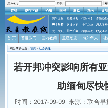
用户名：
密码：
答疑
资料下载
论坛
图书
教堂
动画
导航
训导文集
圣教法典
信理神学
多语圣经
天主教理
教理纲要
神学辞典
思高圣经
梵二文献
神学论集
神学导论
牧灵圣经
首 页
普世教闻
国内教闻
圣座动态
海外华人
社
您当前的位置：
首页
>
社会关注
若开邦冲突影响所有亚
助缅甸尽快
时间：2017-09-09 来源：联