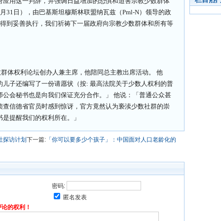
府应用这一判辞，并强调日益增加的恐惧和迫害宗教少数群体
月31日），由巴基斯坦穆斯林联盟纳瓦兹（Pml-N）领导的政
未得到妥善执行，我们祈祷下一届政府向宗教少数群体和所有等
a)是少数群体权利论坛创办人兼主席，他陪同总主教出席活动。 他
儿子还编写了一份请愿状（按: 最高法院关于少数人权利的普
师公会秘书也是向我们保证充分合作。」 他说：「普通公众甚
侦查信德省官员时感到惊讶，官方竟然认为亵渎少数社群的崇
书是提醒我们的权利所在。」
社探访计划
下一篇:
「你可以要多少个孩子」：中国面对人口老龄化的
密码:
匿名发表
评论的权利！