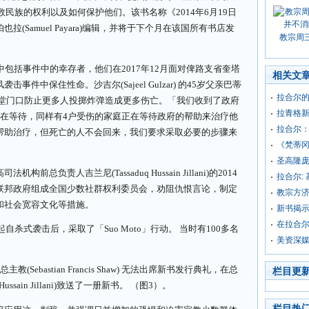
数民族的权利以及如何保护他们。该书名称《2014年6月19日
(Samuel Payara)编辑，并将于下个月在该国所有书店发
教宗周
中包括事件中的幸存者，他们在2017年12月面对俾路支省奎塔
相关文
件中保住性命。沙吉尔(Sajeel Gulzar) 的45岁父亲巴蒂
拉合尔
蒂试图关闭教堂门口防止更多人投掷炸弹造成更多伤亡。「我们收到了政府
拉青格
仍在等待，同样有4户受伤的家庭正在等待政府的帮助来治疗他
拉合尔
帮助治疗，但死亡的人不会回来，我们要求采取必要的步骤来
《梵蒂
圣高隆庞
负责人吉兰尼(Tassaduq Hussain Jillani)的2014
拉合尔:
联邦政府组成全国少数社群权利委员会，劝阻仇恨言论，制定
教宗方
和社会宽容文化等措施。
新书揭
在拉合尔
自杀式袭击后，采取了「Suo Moto」行动。 当时有100多名
美资深媒
Sebastian Francis Shaw) 无法出席新书发行典礼，在总
栏目更
ssain Jillani)致送了一册新书。 （图3）。
栏目热