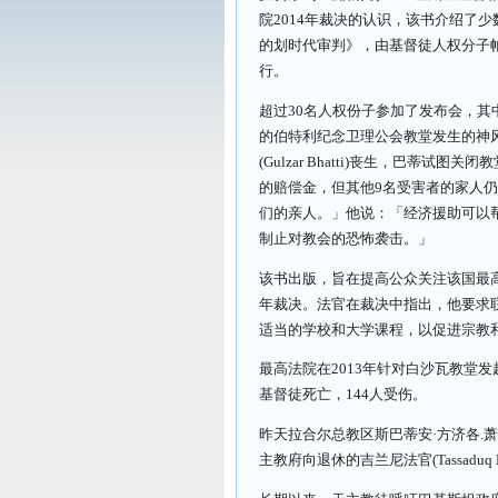
院2014年裁决的认识，该书介绍了少
的划时代审判》，由基督徒人权分子帕也拉
行。
超过30名人权份子参加了发布会，其
的伯特利纪念卫理公会教堂发生的神风袭击事
(Gulzar Bhatti)丧生，巴
的赔偿金，但其他9名受害者的家人
们的亲人。」他说：「经济援助可以
制止对教会的恐怖袭击。」
该书出版，旨在提高公众关注该国最高司法机构前总
年裁决。法官在裁决中指出，他要求
适当的学校和大学课程，以促进宗教
最高法院在2013年针对白沙瓦教堂发起
基督徒死亡，144人受伤。
昨天拉合尔总教区斯巴蒂安·方济各.萧总主教(
主教府向退休的吉兰尼法官(Tassaduq Hu