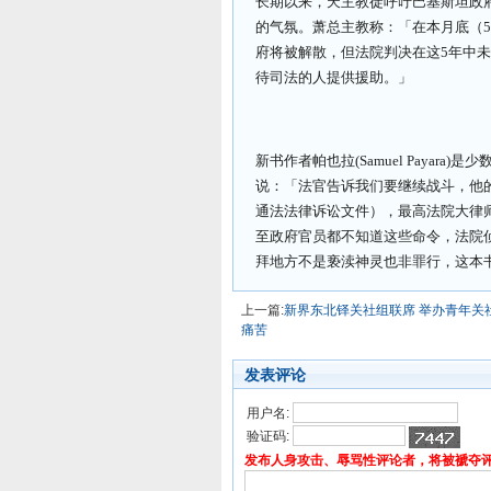
长期以来，天主教徒呼吁巴基斯坦政
的气氛。萧总主教称：「在本月底（5
府将被解散，但法院判决在这5年中
待司法的人提供援助。」
新书作者帕也拉(Samuel Payar
说：「法官告诉我们要继续战斗，他的
通法法律诉讼文件），最高法院大律
至政府官员都不知道这些命令，法院
拜地方不是亵渎神灵也非罪行，这本
上一篇:
新界东北铎关社组联席 举办青年关
痛苦
发表评论
用户名:
验证码:
发布人身攻击、辱骂性评论者，将被褫夺