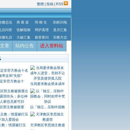
繁體
|
投稿
|
RSS
弥撒总论
再 慕 道
同 根 生
剖析闪电
礼仪问答
告解指南
辩护真理
圣月汇集
弥撒礼仪
大赦汇集
新答客问
宗教方志
文章
站内公告
进入资料站
讯
定非官方教会十
当局要求教会禁未成年
区郭主教被驱逐
以「独立」压制中国教
主教：情愿被打压
天津教区李思德主教逝