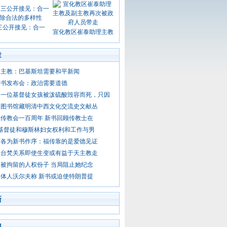
三公开接见：合一
宣化教区崔泰助理主教
章
的主教：巴基斯坦需要和平新闻
新书发布会：政治需要道德
：一位基督徒女孩被泼硫酸毁容而死，只因
冈图书馆藏明清中西文化交流史文献丛
传教会一百周年 新书回顾传教士在
 基督徒和穆斯林妇女权利和工作与男
济各为新书作序：福传靠的是爱德见证
示台梵关系即使生变或有益于天主教走
被拘留的人权份子 当局阻止她纪念
体人沃尔夫称 新书或迫使特朗普提
新
门