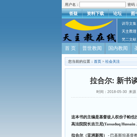
用户名：
密码
答疑
资料下载
论坛
图
训导文集
天主教理
梵二文献
首 页
普世教闻
国内教闻
您当前的位置：
首页
>
社会关注
拉合尔: 新
时间：2018-05-30 来
这本书的主编是基督徒人权份子帕也拉(S
高法院院长吉兰尼(Tassaduq Hussain 
拉合尔（亚洲新闻） -
巴基斯坦基督