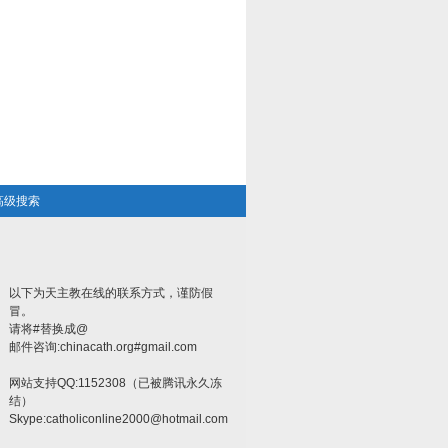
高级搜索
以下为天主教在线的联系方式，谨防假
冒。
请将#替换成@
邮件咨询:chinacath.org#gmail.com
网站支持QQ:1152308（已被腾讯永久冻
结）
Skype:
catholiconline2000@hotmail.com