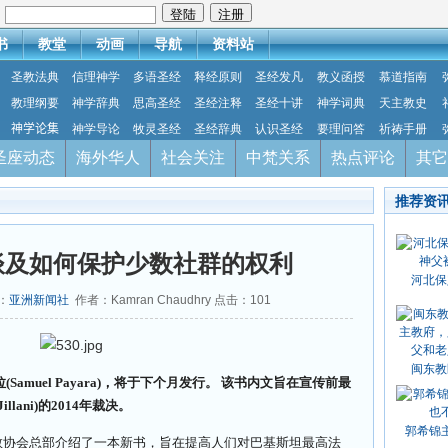
：
书
教堂
动画
导航
资料站
圣教法典
信理神学
多语圣经
释经原则
圣经发凡
教义函授
慕道指南
教理纲要
神学辞典
思高圣经
圣经注释
圣经十讲
神学词典
天主教史
神学论集
神学导论
牧灵圣经
圣经辞典
认识圣经
要理问答
祈祷手册
圣座动态
海外华人
社会关注
中梵关系
热点评论
其它
推荐资
书谈及如何保护少数社群的权利
河北保
源：
亚洲新闻社
作者：Kamran Chaudhry 点击：
101
闽东教
amuel Payara)，将于下个月发行。 该书内文旨在宣传前最
Jillani)的2014年裁决。
郭希锦
教协会总部介绍了一本新书，旨在提高人们对巴基斯坦最高法