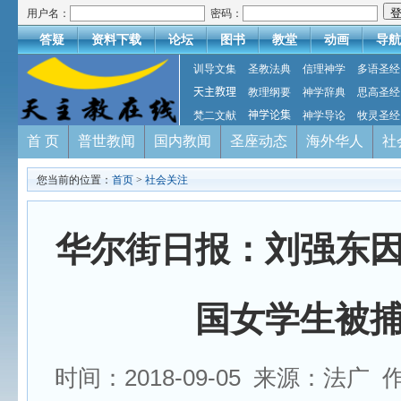
用户名：
密码：
答疑
资料下载
论坛
图书
教堂
动画
导航
训导文集
圣教法典
信理神学
多语圣经
天主教理
教理纲要
神学辞典
思高圣经
梵二文献
神学论集
神学导论
牧灵圣经
首 页
普世教闻
国内教闻
圣座动态
海外华人
社
您当前的位置：
首页
>
社会关注
华尔街日报：刘强东
国女学生被
时间：2018-09-05 来源：法广