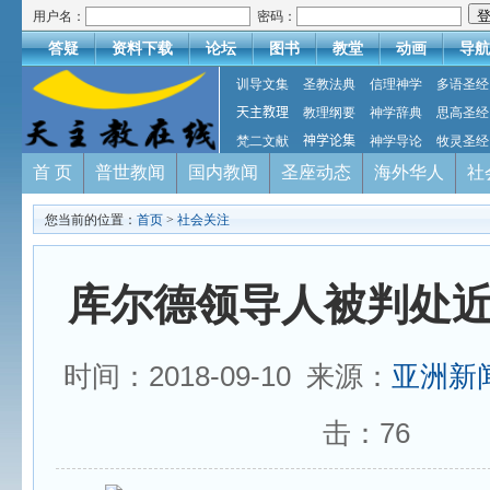
用户名：
密码：
答疑
资料下载
论坛
图书
教堂
动画
导航
训导文集
圣教法典
信理神学
多语圣经
天主教理
教理纲要
神学辞典
思高圣经
梵二文献
神学论集
神学导论
牧灵圣经
首 页
普世教闻
国内教闻
圣座动态
海外华人
社
您当前的位置：
首页
>
社会关注
库尔德领导人被判处
时间：2018-09-10 来源：
亚洲新
击：
76