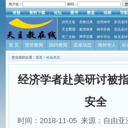
用户名：
密码：
答疑
资料下载
论坛
图书
教堂
动画
导航
训导文集
圣教法典
信理神学
多语圣经
天主教理
教理纲要
神学辞典
思高圣经
梵二文献
神学论集
神学导论
牧灵圣经
首 页
普世教闻
国内教闻
圣座动态
海外华人
社
您当前的位置：
首页
>
社会关注
经济学者赴美研讨被
安全
时间：2018-11-05 来源：自由