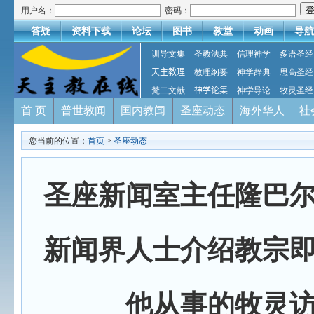
用户名：
密码：
答疑
资料下载
论坛
图书
教堂
动画
导航
训导文集
圣教法典
信理神学
多语圣经
天主教理
教理纲要
神学辞典
思高圣经
梵二文献
神学论集
神学导论
牧灵圣经
首 页
普世教闻
国内教闻
圣座动态
海外华人
社
您当前的位置：
首页
>
圣座动态
圣座新闻室主任隆巴
新闻界人士介绍教宗
他从事的牧灵