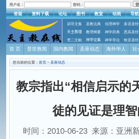
用户名：
密码：
答疑
资料下载
论坛
图书
教堂
动画
导航
训导文集
圣教法典
信理神学
多语圣经
天主教理
教理纲要
神学辞典
思高圣经
梵二文献
神学论集
神学导论
牧灵圣经
首 页
普世教闻
国内教闻
圣座动态
海外华人
社
您当前的位置：
首页
>
圣座动态
教宗指出“相信启示的
徒的见证是理智
时间：2010-06-23 来源：亚