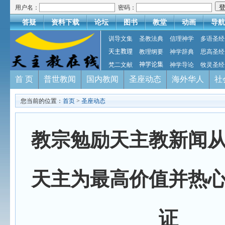
用户名：
密码：
答疑
资料下载
论坛
图书
教堂
动画
导航
训导文集
圣教法典
信理神学
多语圣经
天主教理
教理纲要
神学辞典
思高圣经
梵二文献
神学论集
神学导论
牧灵圣经
首 页
普世教闻
国内教闻
圣座动态
海外华人
社
您当前的位置：
首页
>
圣座动态
教宗勉励天主教新闻
天主为最高价值并热
证