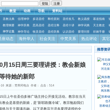
：
书
教堂
动画
导航
资料站
圣教法典
信理神学
多语圣经
释经原则
圣经发凡
教义函授
慕道指南
教理纲要
神学辞典
思高圣经
圣经注释
圣经十讲
神学词典
天主教史
神学论集
神学导论
牧灵圣经
圣经辞典
认识圣经
要理问答
祈祷手册
圣座动态
海外华人
社会关注
中梵关系
热点评论
其它
推荐资
10月15日周三要理讲授：教会新娘
河北保
等待她的新郎
10-16 来源：梵蒂冈电台 作者： 点击：
514
闽东教
15日上午在圣伯多禄广场主持公开接见活动。教宗在当天
出教会是基督的新娘，是“新耶路撒冷城”。教宗勉励我们
郭希锦
最终与天主圆满共融。以下是教宗方济各要理讲授的全