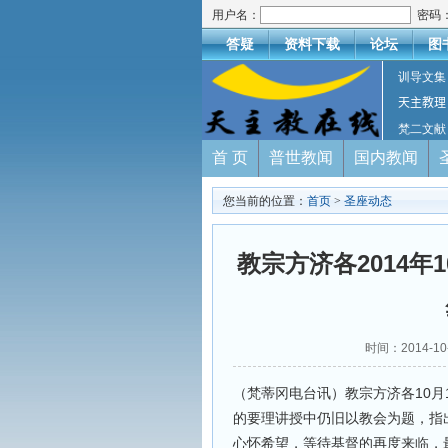
用户名：
密码
答疑
资料下载
论坛
图
训导文集
天主教理
梵二文献
首 页
普世教闻
国内教闻
您当前的位置：
首页
>
圣座动态
教宗方济各2014年
时间：2014-
（梵蒂冈电台讯）教宗方济各10月
的要理讲授中仍旧以教会为题，指
心怀希望，等待基督的再度来临，