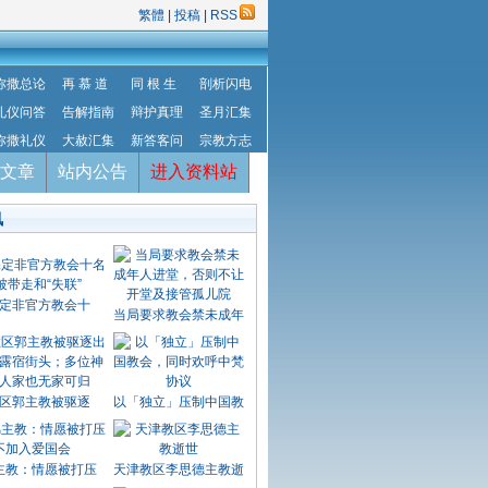
繁體
|
投稿
|
RSS
弥撒总论
再 慕 道
同 根 生
剖析闪电
礼仪问答
告解指南
辩护真理
圣月汇集
弥撒礼仪
大赦汇集
新答客问
宗教方志
文章
站内公告
进入资料站
讯
定非官方教会十
当局要求教会禁未成年
区郭主教被驱逐
以「独立」压制中国教
主教：情愿被打压
天津教区李思德主教逝