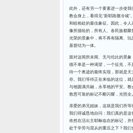
此外，还有另一个要素进一步使我
教会身上，看得见“新耶路撒冷城
和睦相处的最佳象征。因此，令人
像所描绘的，所有人、各民族都聚
光荣的景象中，将不再有隔离、玩
基督结为一体。
面对这闻所未闻、无与伦比的景象
德不单是一种渴望，一个征兆，不
待一个奥迹的最终实现，那就是天
存。我们等待正在来临的这位，就
与祂圆满共融，永享祂的平安。教
救恩可靠的标记不断闪耀，光照全
亲爱的弟兄姐妹，这就是我们所等
我们得诚恳地自问：我们真的是这
依然在活出主耶稣临在的标记，并
处于辛劳与屈从的重压之下？我们