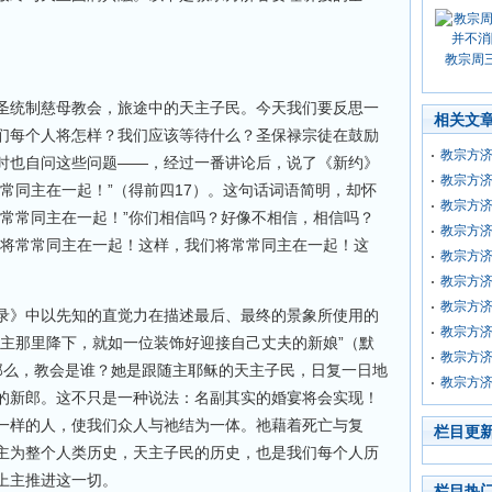
教宗周
圣统制慈母教会，旅途中的天主子民。今天我们要反思一
相关文
们每个人将怎样？我们应该等待什么？圣保禄宗徒在鼓励
教宗方济
时也自问这些问题——，经过一番讲论后，说了《新约》
教宗方济
常同主在一起！”（得前四17）。这句话词语简明，却怀
教宗方济
将常常同主在一起！”你们相信吗？好像不相信，相信吗？
教宗方济
们将常常同主在一起！这样，我们将常常同主在一起！这
教宗方济
教宗方济
教宗方济
录》中以先知的直觉力在描述最后、最终的景象所使用的
教宗方济
天主那里降下，就如一位装饰好迎接自己丈夫的新娘”（默
教宗方济
那么，教会是谁？她是跟随主耶稣的天主子民，日复一日地
教宗方济
的新郎。这不只是一种说法：名副其实的婚宴将会实现！
一样的人，使我们众人与祂结为一体。祂藉着死亡与复
栏目更
主为整个人类历史，天主子民的历史，也是我们每个人历
上主推进这一切。
栏目热