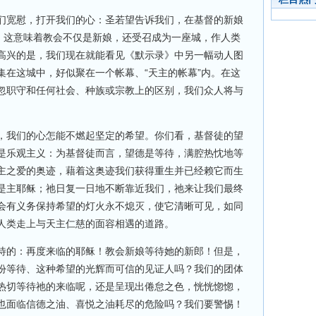
们宽慰，打开我们的心：圣若望告诉我们，在基督的新娘
”。这意味着教会不仅是新娘，还受召成为一座城，作人类
高兴的是，我们现在就能看见《默示录》中另一幅动人图
集在这城中，好似聚在一个帐幕、“天主的帐幕”内。在这
忽职守和任何社会、种族或宗教上的区别，我们众人将与
，我们的心怎能不燃起坚定的希望。你们看，基督徒的望
是乐观主义：为基督徒而言，望德是等待，满腔热忱地等
主之爱的奥迹，藉着这奥迹我们获得重生并已经赖它而生
是主耶稣；祂日复一日地不断靠近我们，祂来让我们最终
会有义务保持希望的灯火永不熄灭，使它清晰可见，如同
人类走上与天主仁慈的面容相遇的道路。
待的：再度来临的耶稣！教会新娘等待她的新郎！但是，
份等待、这种希望的光辉而可信的见证人吗？我们的团体
热切等待祂的来临呢，还是呈现出倦怠之色，恍恍惚惚，
也面临信德之油、喜悦之油耗尽的危险吗？我们要警惕！