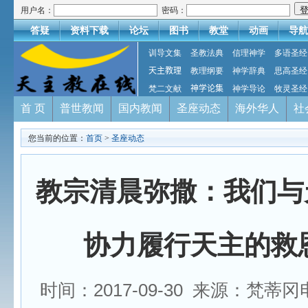
用户名：
密码：
答疑
资料下载
论坛
图书
教堂
动画
导航
训导文集
圣教法典
信理神学
多语圣经
天主教理
教理纲要
神学辞典
思高圣经
梵二文献
神学论集
神学导论
牧灵圣经
首 页
普世教闻
国内教闻
圣座动态
海外华人
社
您当前的位置：
首页
>
圣座动态
教宗清晨弥撒：我们与
协力履行天主的救
时间：2017-09-30 来源：梵蒂