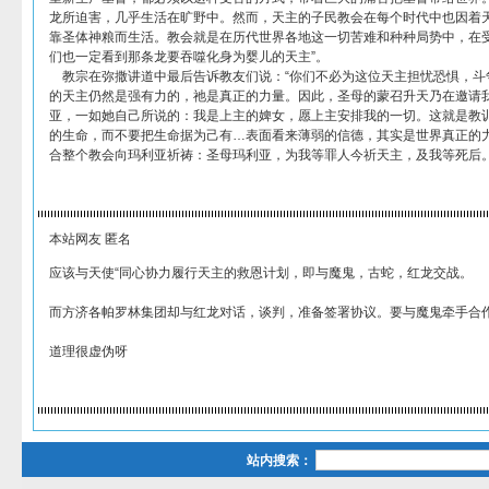
龙所迫害，几乎生活在旷野中。然而，天主的子民教会在每个时代中也因着
靠圣体神粮而生活。教会就是在历代世界各地这一切苦难和种种局势中，在
们也一定看到那条龙要吞噬化身为婴儿的天主”。
教宗在弥撒讲道中最后告诉教友们说：“你们不必为这位天主担忧恐惧，斗
的天主仍然是强有力的，祂是真正的力量。因此，圣母的蒙召升天乃在邀请
亚，一如她自己所说的：我是上主的婢女，愿上主安排我的一切。这就是教
的生命，而不要把生命据为己有…表面看来薄弱的信德，其实是世界真正的
合整个教会向玛利亚祈祷：圣母玛利亚，为我等罪人今祈天主，及我等死后。
本站网友 匿名
应该与天使“同心协力履行天主的救恩计划，即与魔鬼，古蛇，红龙交战。
而方济各帕罗林集团却与红龙对话，谈判，准备签署协议。要与魔鬼牵手合
道理很虚伪呀
站内搜索：