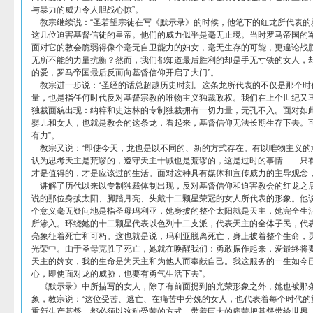
与暴力的威力令人胆战心惊”。
教宗继续说：“圣若望宗徒在写《默示录》的时候，他笔下的红龙所代表的
这几位迫害基督信徒的皇帝。他们的威力似乎是毫无止境。当时罗马帝国的
面对它的教会脆弱得像个毫无自卫能力的妇女，毫无生存的可能，更遑论战
无所不能的力量抗衡？然而，我们都知道最后胜利的却是手无寸铁的女人，
的爱，罗马帝国最后反而向基督信仰开启了大门”。
教宗进一步说：“圣经的话总超越历史时刻。这条龙所代表的不仅是那个时
量，也是指任何时代反对基督宗教的唯物主义独裁政权。我们在上个世纪又
独裁面貌出现：纳粹和史达林的专制独裁拥有一切力量，无孔不入。面对如
婴儿和女人，也就是教会的这条龙，看起来，基督信仰无法长期生存下去。
有力”。
教宗又说：“即使今天，龙也是以不同的、新的方式存在。有以唯物主义的
认为思考天主是荒谬的，遵守天主十诫也是荒谬的，这是过时的事情……只
才是值得的，才是应该过的生活。面对这种具有媒体和宣传威力的主导观念，
讲解了历代以来以专制独裁体制出现，反对基督信仰和迫害教会的红龙之
说的那位身披太阳、脚踏月亮、头戴十二颗星荣冠的女人所代表的形象。他说
个意义毫无疑问地是指圣母玛利亚，她身披的整个太阳就是天主，她完全生
所渗入。环绕她的十二颗星代表以色列十二支派，代表天主的全体子民，代
亮象征着死亡和可朽。这也就是说，玛利亚脱离死亡，身上披着整个生命，
光荣中。由于圣母克胜了死亡，她就在唤醒我们：勇敢振作起来，爱最终将
天主的婢女，我的生命是为天主和为他人而奉献自己。我这服务的一生如今
心，即使面对龙的威胁，也要有勇气生活下去”。
《默示录》中所描写的女人，除了有前面提到的光荣形象之外，她也被那
象，教宗说：“这位受苦、逃亡、在痛苦中分娩的女人，也代表着每个时代的
重新生产基督，都必须以这种受苦的方式，带着巨大的痛苦把基督带给世界