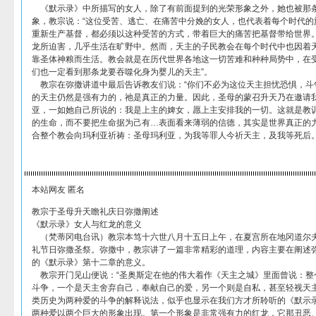
《默示录》中所描写的女人，除了有前面提到的光荣形象之外，她也被那
象，教宗说：“这位受苦、逃亡、在痛苦中分娩的女人，也代表着每个时代的
重新生产基督，都必须以这种受苦的方式，带着巨大的痛苦把基督带给世界
龙所迫害，几乎生活在旷野中。然而，天主的子民教会在每个时代中也因着
靠圣体神粮而生活。教会就是在历代世界各地这一切苦难和种种局势中，在
们也一定看到那条龙要吞噬化身为婴儿的天主”。
教宗在弥撒讲道中最后告诉教友们说：“你们不必为这位天主担忧恐惧，斗
的天主仍然是强有力的，祂是真正的力量。因此，圣母的蒙召升天乃在邀请
亚，一如她自己所说的：我是上主的婢女，愿上主安排我的一切。这就是教
的生命，而不要把生命据为己有…表面看来薄弱的信德，其实是世界真正的
合整个教会向玛利亚祈祷：圣母玛利亚，为我等罪人今祈天主，及我等死后。
本站网友 匿名
教宗于圣母升天瞻礼庆日弥撒阐述
《默示录》女人与红龙的意义
（梵蒂冈电台讯）教宗本笃十六世八月十五日上午，在夏宫所在地冈道尔
礼节日弥撒圣祭。弥撒中，教宗讲了一篇非常精彩的道理，内容主要在阐述
的《默示录》第十二章的意义。
教宗开门见山便说：“圣奥斯定在他的伟大着作《天主之城》里面曾说：整
斗争，一个是天主舍弃自己，奉献自己的爱，另一个则是自私，甚至轻视天
类历史为两种爱的斗争的解释说法，似乎也显示在我们方才所聆听的《默示
两种爱以两个巨大的形象出现。第一个形象是非常强有力的红龙，它那丑恶