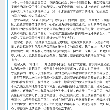
斗争，一个是天主舍弃自己，奉献自己的爱，另一个则是自私，甚至轻视天
类历史为两种爱的斗争的解释说法，似乎也显示在我们方才所聆听的《默示
两种爱以两个巨大的形象出现。第一个形象是非常强有力的红龙，它那丑恶
与暴力的威力令人胆战心惊”。
教宗继续说：“圣若望宗徒在写《默示录》的时候，他笔下的红龙所代表的
这几位迫害基督信徒的皇帝。他们的威力似乎是毫无止境。当时罗马帝国的
面对它的教会脆弱得像个毫无自卫能力的妇女，毫无生存的可能，更遑论战
无所不能的力量抗衡？然而，我们都知道最后胜利的却是手无寸铁的女人，
的爱，罗马帝国最后反而向基督信仰开启了大门”。
教宗进一步说：“圣经的话总超越历史时刻。这条龙所代表的不仅是那个时
量，也是指任何时代反对基督宗教的唯物主义独裁政权。我们在上个世纪又
独裁面貌出现：纳粹和史达林的专制独裁拥有一切力量，无孔不入。面对如
婴儿和女人，也就是教会的这条龙，看起来，基督信仰无法长期生存下去。
有力”。
教宗又说：“即使今天，龙也是以不同的、新的方式存在。有以唯物主义的
认为思考天主是荒谬的，遵守天主十诫也是荒谬的，这是过时的事情……只
才是值得的，才是应该过的生活。面对这种具有媒体和宣传威力的主导观念，
讲解了历代以来以专制独裁体制出现，反对基督信仰和迫害教会的红龙之
说的那位身披太阳、脚踏月亮、头戴十二颗星荣冠的女人所代表的形象。他说
个意义毫无疑问地是指圣母玛利亚，她身披的整个太阳就是天主，她完全生
所渗入。环绕她的十二颗星代表以色列十二支派，代表天主的全体子民，代
亮象征着死亡和可朽。这也就是说，玛利亚脱离死亡，身上披着整个生命，
光荣中。由于圣母克胜了死亡，她就在唤醒我们：勇敢振作起来，爱最终将
天主的婢女，我的生命是为天主和为他人而奉献自己。我这服务的一生如今
心，即使面对龙的威胁，也要有勇气生活下去”。