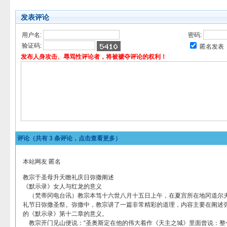
发表评论
用户名:
密码:
验证码:
匿名发表
发布人身攻击、辱骂性评论者，将被褫夺评论的权利！
评论（共有
3
条评论，点击查看更多）
本站网友 匿名
教宗于圣母升天瞻礼庆日弥撒阐述
《默示录》女人与红龙的意义
（梵蒂冈电台讯）教宗本笃十六世八月十五日上午，在夏宫所在地冈道尔
礼节日弥撒圣祭。弥撒中，教宗讲了一篇非常精彩的道理，内容主要在阐述
的《默示录》第十二章的意义。
教宗开门见山便说：“圣奥斯定在他的伟大着作《天主之城》里面曾说：整