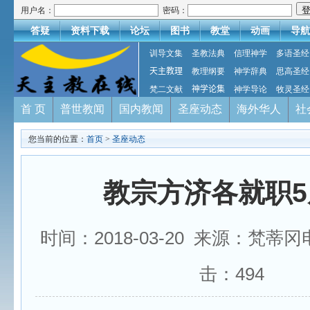
用户名：
密码：
答疑
资料下载
论坛
图书
教堂
动画
导航
训导文集
圣教法典
信理神学
多语圣经
天主教理
教理纲要
神学辞典
思高圣经
梵二文献
神学论集
神学导论
牧灵圣经
首 页
普世教闻
国内教闻
圣座动态
海外华人
社
您当前的位置：
首页
>
圣座动态
教宗方济各就职5
时间：2018-03-20 来源：梵蒂
击：
494