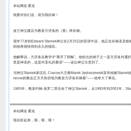
本站网友 匿名
我要对你们说，请为我祈祷！
波兰神父建议为教皇方济各的（善）终祈祷。
现年77岁的Edward Staniek神父在2月25日的宣讲中说，他正在祈祷
则他将很快得到永久的报应。
他解释说，方济各在教学中“离开了耶稣”。他给出的例子之一是方济各对通奸
里是神圣的，这是对圣礼的亵渎”——这位神父注意到了。
与神父Staniek谈话后, Cracow大主教Marek Jędraszewski宣布他被Stan
racow的教会正天天热切地为教皇方济各祈祷着”——他夸大了事实。
1965年，教皇约翰·保罗二世任命了神父Staniek 。从1993年到2001年，Sta
本站网友 匿名
现在听起来，呕，呕，呕！