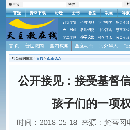
用户名：
密码：
答疑
资料下载
论坛
图书
教堂
动画
导航
训导文集
圣教法典
信理神学
多语圣经
天主教理
教理纲要
神学辞典
思高圣经
梵二文献
神学论集
神学导论
牧灵圣经
首 页
普世教闻
国内教闻
圣座动态
海外华人
社
您当前的位置：
首页
>
圣座动态
公开接见：接受基督
孩子们的一项
时间：2018-05-18 来源：梵蒂