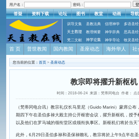
用户名：
密码：
答疑
资料下载
论坛
图书
教堂
动画
导航
训导文集
圣教法典
信理神学
多语圣经
天主教理
教理纲要
神学辞典
思高圣经
梵二文献
神学论集
神学导论
牧灵圣经
首 页
普世教闻
国内教闻
圣座动态
海外华人
社
您当前的位置：
首页
>
圣座动态
教宗即将擢升新枢机
时间：2018-06-24 来源：梵蒂冈电台 作者： 点
（梵蒂冈电台讯）教宗礼仪长马里尼（Guido Marini）蒙席公
期四下午在圣伯多禄大殿主持公开枢密会议，擢升新枢机，授予
以及他们在罗马城的领衔堂区或领衔执事区。新枢机们将於当天
此外，6月29日圣伯多禄和圣保禄瞻礼，教宗将於上午9点半在