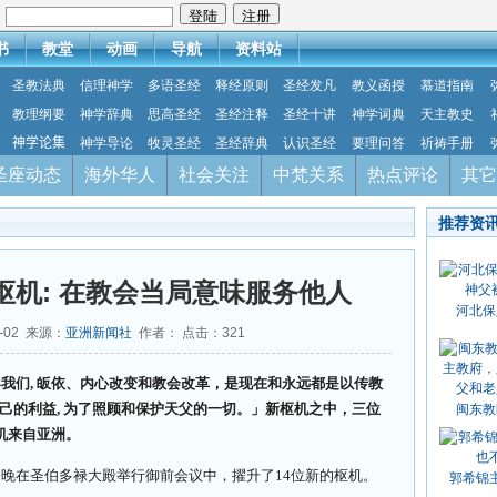
：
书
教堂
动画
导航
资料站
圣教法典
信理神学
多语圣经
释经原则
圣经发凡
教义函授
慕道指南
教理纲要
神学辞典
思高圣经
圣经注释
圣经十讲
神学词典
天主教史
神学论集
神学导论
牧灵圣经
圣经辞典
认识圣经
要理问答
祈祷手册
圣座动态
海外华人
社会关注
中梵关系
热点评论
其它
推荐资
枢机: 在教会当局意味服务他人
河北保
7-02 来源：
亚洲新闻社
作者： 点击：
321
我们, 皈依、内心改变和教会改革，是现在和永远都是以传教
自己的利益, 为了照顾和保护天父的一切。」新枢机之中，三位
闽东教
机来自亚洲。
晚在圣伯多禄大殿举行御前会议中，擢升了14位新的枢机。
郭希锦