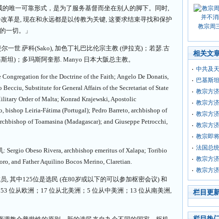
权威的唯一可靠形式，是为了服务基督而坐在别人的脚下。同时,
改革是, 现在和永远都是以传教为关键, 这要求结束寻找和保护
教宗周
父的一切。」
一世.萨科(Sako), 加色丁礼巴比伦宗主教 (伊拉克)；若瑟.古
相关文
教 (巴基斯坦)；多玛斯阿奎那. Manyo 日本大阪总主教。
中共及
ongregation for the Doctrine of the Faith; Angelo De Donatis,
巴基斯坦
ecciu, Substitute for General Affairs of the Secretariat of State
教宗方
ilitary Order of Malta; Konrad Krajewski, Apostolic
教宗方济
bishop Leiria-Fátima (Portugal); Pedro Barreto, archbishop of
教宗方
archbishop of Toamasina (Madagascar); and Giuseppe Petrocchi,
教宗方
教宗即
法国总统
so Rivera, archbishop emeritus of Xalapa; Toribio
教宗方
oro, and Father Aquilino Bocos Merino, Claretian.
教宗方济
, 其中125位是选民 (在80岁或以下的可以参加枢密会议) 和
3 位从欧洲；17 位从北美洲；5 位从中美洲；13 位从南美洲,
栏目更
栏目热