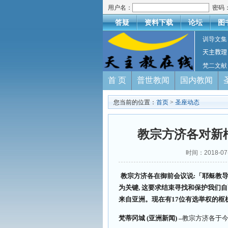
用户名：
密码
答疑
资料下载
论坛
图
训导文集
天主教理
梵二文献
首 页
普世教闻
国内教闻
您当前的位置：
首页
>
圣座动态
教宗方济各对新
时间：2018-0
教宗方济各在御前会议说:「耶稣教导
为关键, 这要求结束寻找和保护我们
来自亚洲。现在有17位有选举权的枢
梵蒂冈城 (
亚洲新闻
) –
教宗方济各于今