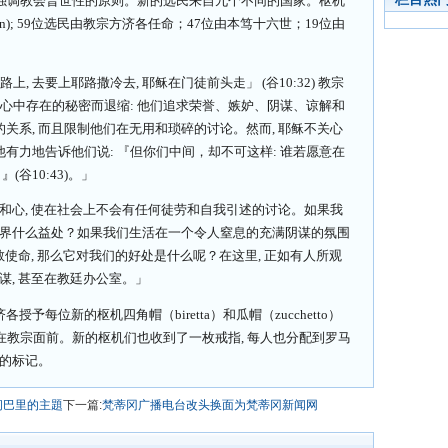
各强调教会普世性的原则。新的选民来自九个不同的国家。枢机
ian); 59位选民由教宗方济各任命；47位由本笃十六世；19位由
, 去要上耶路撒冷去, 耶稣在门徒前头走」 (谷10:32) 教宗
徒心中存在的秘密而退缩: 他们追求荣誉、嫉妒、阴谋、谅解和
关系, 而且限制他们在无用和琐碎的讨论。然而, 耶稣不关心
。他有力地告诉他们说: 『但你们中间，却不可这样: 谁若愿意在
(谷10:43)。」
睛和心, 使在社会上不会有任何徒劳和自我引述的讨论。如果我
世界什么益处？如果我们生活在一个令人窒息的充满阴谋的氛围
传教使命, 那么它对我们的好处是什么呢？在这里, 正如有人所观
谋, 甚至在教廷办公室。」
每位新的枢机四角帽（biretta）和瓜帽（zucchetto）
跪在教宗面前。新的枢机们也收到了一枚戒指, 每人也分配到罗马
民的标记。
问巴里的主題
下一篇:
梵蒂冈广播电台改头换面为梵蒂冈新闻网