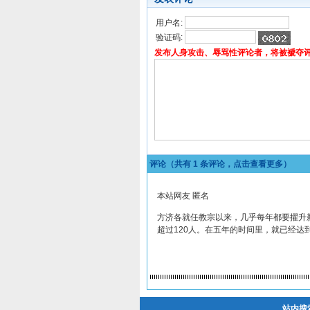
用户名:
验证码:
发布人身攻击、辱骂性评论者，将被褫夺
评论（共有
1
条评论，点击查看更多）
本站网友 匿名
方济各就任教宗以来，几乎每年都要擢升
超过120人。在五年的时间里，就已经达
站内搜