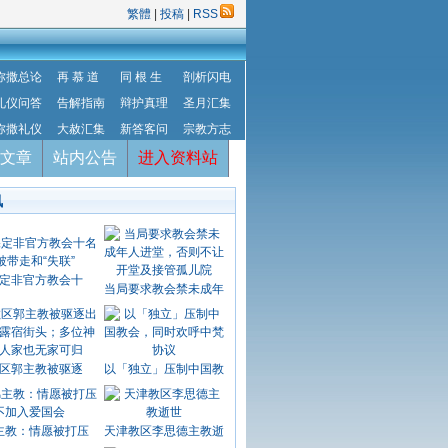
繁體
|
投稿
|
RSS
弥撒总论
再 慕 道
同 根 生
剖析闪电
礼仪问答
告解指南
辩护真理
圣月汇集
弥撒礼仪
大赦汇集
新答客问
宗教方志
文章
站内公告
进入资料站
讯
定非官方教会十
当局要求教会禁未成年
区郭主教被驱逐
以「独立」压制中国教
主教：情愿被打压
天津教区李思德主教逝