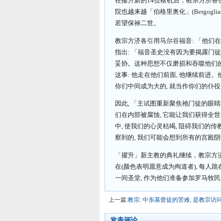
在擢升新的14位枢机后，教宗方济
院也越来越「伯格里奥化」(Bergogl
若望保禄二世。
教宗方济各引用马尔谷福音: 「他们在路上
指出: 「福音圣史没有因为要揭露门
妥协。这种思想不仅磨损和吞噬他们的
这事: 他走在他们前面, 他继续前进
你们中间成为大的, 就当作你们的仆役 』
因此, 「主试图重新聚焦祂门徒的眼
们在内部被腐蚀, 它能让我们获得全
中, 使我们的心灵枯竭, 阻碍我们的
察到的, 我们可能会想到所有的宫殿阴
「擢升」新主教的典礼继续，教宗方济各授予
在(颜色表明愿意成为殉道者), 每人
一间圣堂, 作为他们准备参加罗马牧
上一篇:
教宗: 中东基督徒的苦难, 是教宗访
发表评论