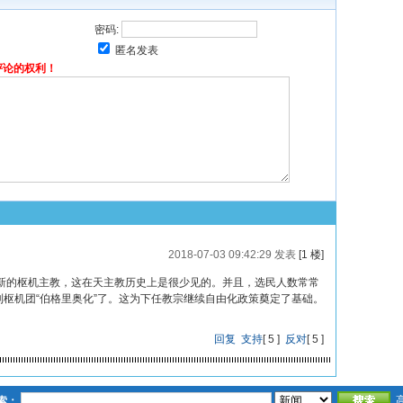
密码:
匿名发表
评论的权利！
2018-07-03 09:42:29 发表
[1 楼]
新的枢机主教，这在天主教历史上是很少见的。并且，选民人数常常
到枢机团“伯格里奥化”了。这为下任教宗继续自由化政策奠定了基础。
回复
支持
[
5
]
反对
[
5
]
索：