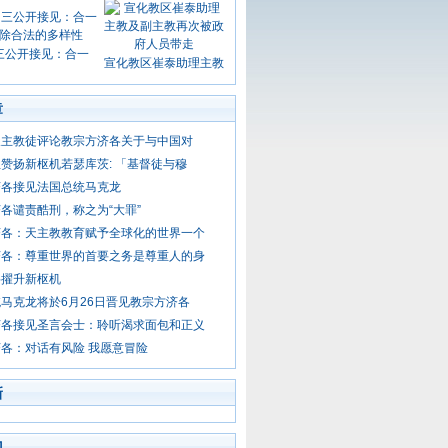
三公开接见：合一
宣化教区崔泰助理主教
章
天主教徒评论教宗方济各关于与中国对
赞扬新枢机若瑟库茨: 「基督徒与穆
济各接见法国总统马克龙
各谴责酷刑，称之为“大罪”
济各：天主教教育赋予全球化的世界一个
济各：尊重世界的首要之务是尊重人的身
将擢升新枢机
马克龙将於6月26日晋见教宗方济各
济各接见圣言会士：聆听渴求面包和正义
各：对话有风险 我愿意冒险
新
门