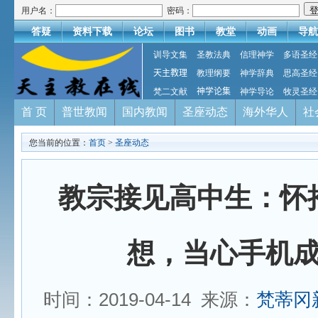
用户名：
密码：
答疑
资料下载
论坛
图书
教堂
动画
导航
训导文集
圣教法典
信理神学
多语圣经
天主教理
教理纲要
神学辞典
思高圣经
梵二文献
神学论集
神学导论
牧灵圣经
首 页
普世教闻
国内教闻
圣座动态
海外华人
社
您当前的位置：
首页
>
圣座动态
教宗接见高中生：怀
想，当心手机
时间：2019-04-14 来源：
梵蒂冈