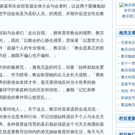
、家庭和生命部首届全体大会与会者时，以这两个图像勉励
把平信徒祝圣为圣职人员」的诱惑，并期许促进女性在教
教宗周
鼓励与会者们「走出自我」，拥有普世教会的视野。教宗
相关文
的」，因此「以教会的心肠去感受」意味著「以普世大公
北美东正
并「超越个人的专业领域」。教宗说：「教会是真正的慈
教宗访
共处，她既不偏心也不偏袒。」
教宗勉
自十一
作的积极典范」，避免无益的对立，却要「始终鼓励友爱
教宗清
益」。作为慈母，教会盼望她的众儿女长大成熟，「勇敢
澳大利
界的新使命发挥才华，毫无畏惧地应对当今世界的挑
圣座平
懂得守护家庭鲜活的历史和传统」，兼顾「记忆和希
河内: 
因眼前的事件而心烦意乱」。
菲律宾
重温教宗
去看待他人」。关于这点，教宗对圣座该部会成员说：
的身分去思考和行动，牢记信德始终源自于个人与永生天
栏目更
养。各种基督徒培育的基石都必须是这个与天主相遇的基
之急是要教导信仰内的弟兄姊妹善度祈祷生活，每天与天
栏目热