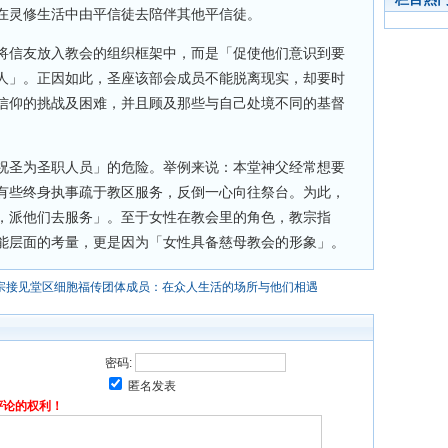
在灵修生活中由平信徒去陪伴其他平信徒。
将信友放入教会的组织框架中，而是「促使他们意识到要
人」。正因如此，圣座该部会成员不能脱离现实，却要时
信仰的挑战及困难，并且顾及那些与自己处境不同的基督
祝圣为圣职人员」的危险。举例来说：本堂神父经常想要
有些终身执事疏于教区服务，反倒一心向往祭台。为此，
，派他们去服务」。至于女性在教会里的角色，教宗指
能层面的考量，更是因为「女性具备慈母教会的形象」。
宗接见堂区细胞福传团体成员：在众人生活的场所与他们相遇
密码:
匿名发表
评论的权利！