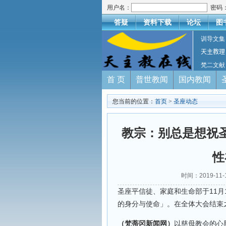
用户名：
密码
答疑
资料下载
论坛
图
训导文集
天主教理
梵二文献
首 页
普世教闻
国内教闻
您当前的位置：
首页
>
圣座动态
教宗：别总是想祝
性
时间：2019-11
圣座平信徒、家庭和生命部于11月
的身分与使命」。在全体大会结束
（梵蒂冈新闻网）
以慈母教会的心