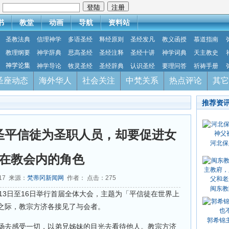
：
书
教堂
动画
导航
资料站
圣教法典
信理神学
多语圣经
释经原则
圣经发凡
教义函授
慕道指南
教理纲要
神学辞典
思高圣经
圣经注释
圣经十讲
神学词典
天主教史
神学论集
神学导论
牧灵圣经
圣经辞典
认识圣经
要理问答
祈祷手册
圣座动态
海外华人
社会关注
中梵关系
热点评论
其它
推荐资
圣平信徒为圣职人员，却要促进女
河北保
在教会内的角色
-17 来源：
梵蒂冈新闻网
作者： 点击：
275
闽东教
13日至16日举行首届全体大会，主题为「平信徒在世界上
之际，教宗方济各接见了与会者。
郭希锦
肠去感受一切，以弟兄姊妹的目光去看待他人。教宗方济