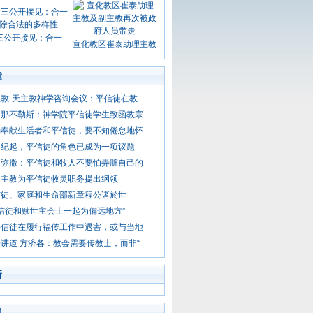
三公开接见：合一
宣化教区崔泰助理主教
章
教-天主教神学咨询会议：平信徒在教
问那不勒斯：神学院平信徒学生致函教宗
励奉献生活者和平信徒，要不知倦怠地怀
世纪起，平信徒的角色已成为一项议题
晨弥撒：平信徒和牧人不要怕弄脏自己的
亚主教为平信徒牧灵职务提出纲领
信徒、家庭和生命部新章程公诸於世
平信徒和赎世主会士一起为偏远地方”
平信徒在履行福传工作中遇害，或与当地
讲道 方济各：教会需要传教士，而非“
新
门