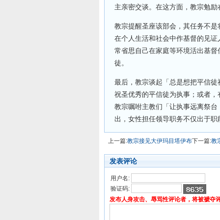
主亲密交谈。在这方面，教宗勉励
教宗提醒圣座该部会，其任务不是
在个人生活和社会中作基督的见证
常省思自己在家庭等环境活出基督
徒。
最后，教宗谈起「总是想把平信徒
祝圣优秀的平信徒为执事；或者，
教宗嘱咐主教们「让执事远离祭台
出，女性担任领导职务不仅出于职
上一篇:
教宗接见大伊玛目塔伊布
下一篇:
教
发表评论
用户名:
验证码:
发布人身攻击、辱骂性评论者，将被褫夺