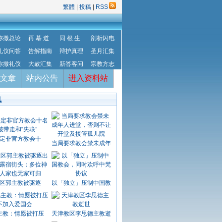
繁體
|
投稿
|
RSS
弥撒总论
再 慕 道
同 根 生
剖析闪电
礼仪问答
告解指南
辩护真理
圣月汇集
弥撒礼仪
大赦汇集
新答客问
宗教方志
文章
站内公告
进入资料站
讯
定非官方教会十
当局要求教会禁未成年
区郭主教被驱逐
以「独立」压制中国教
主教：情愿被打压
天津教区李思德主教逝