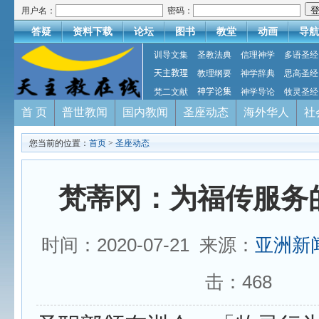
用户名：
密码：
答疑
资料下载
论坛
图书
教堂
动画
导航
训导文集
圣教法典
信理神学
多语圣经
天主教理
教理纲要
神学辞典
思高圣经
梵二文献
神学论集
神学导论
牧灵圣经
首 页
普世教闻
国内教闻
圣座动态
海外华人
社
您当前的位置：
首页
>
圣座动态
梵蒂冈：为福传服务
时间：2020-07-21 来源：
亚洲新
击：
468