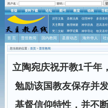
用户名：
密码：
答疑
资料下载
论坛
图书
教堂
动画
导航
训导文集
圣教法典
信理神学
多语圣经
天主教理
教理纲要
神学辞典
思高圣经
梵二文献
神学论集
神学导论
牧灵圣经
首 页
普世教闻
国内教闻
圣座动态
海外华人
社
您当前的位置：
首页
>
普世教闻
立陶宛庆祝开教1千年
勉励该国教友保存并
基督信仰特性，并不