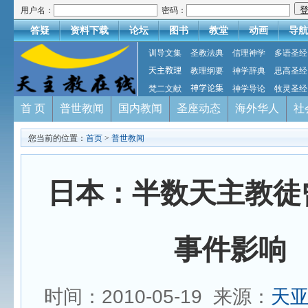
用户名：
密码：
答疑
资料下载
论坛
图书
教堂
动画
导航
训导文集
圣教法典
信理神学
多语圣经
天主教理
教理纲要
神学辞典
思高圣经
梵二文献
神学论集
神学导论
牧灵圣经
首 页
普世教闻
国内教闻
圣座动态
海外华人
社
您当前的位置：
首页
>
普世教闻
日本：半数天主教徒
事件影响
时间：2010-05-19 来源：
天