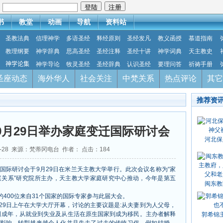
：
书
教堂
动画
导航
资料站
圣教法典
信理神学
多语圣经
释经原则
圣经发凡
教义函授
慕道指南
教理纲要
神学辞典
思高圣经
圣经注释
圣经十讲
神学词典
天主教史
神学论集
神学导论
牧灵圣经
圣经辞典
认识圣经
要理问答
祈祷手册
圣座动态
海外华人
社会关注
中梵关系
热点评论
其它
推荐资
9月29日举办家庭变迁国际研讨会
河北保
09-28 来源：梵蒂冈电台 作者： 点击：
184
的国际研讨会于9月29日在米兰天主教大学举行。此次会议名称为“家
庭关系”研究院所主办，天主教大学家庭研究中心推动，今年是第五
闽东教
约400位来自31个国家的国际专家参与此届大会。
29日上午在大学大厅开幕，讨论的主要议题是:从夫妻到为人父母，
到成年，从就业到失业及从生活在原生国家到成为移民。主办者解释
郭希锦