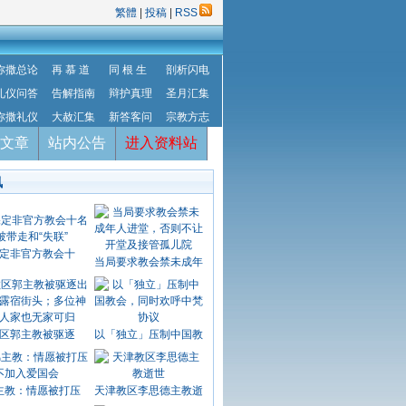
繁體
|
投稿
|
RSS
弥撒总论
再 慕 道
同 根 生
剖析闪电
礼仪问答
告解指南
辩护真理
圣月汇集
弥撒礼仪
大赦汇集
新答客问
宗教方志
文章
站内公告
进入资料站
讯
定非官方教会十
当局要求教会禁未成年
区郭主教被驱逐
以「独立」压制中国教
主教：情愿被打压
天津教区李思德主教逝