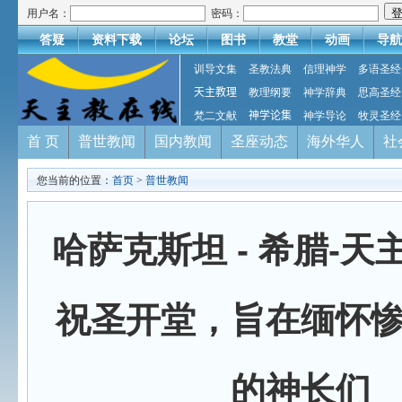
用户名：
密码：
答疑
资料下载
论坛
图书
教堂
动画
导航
训导文集
圣教法典
信理神学
多语圣经
天主教理
教理纲要
神学辞典
思高圣经
梵二文献
神学论集
神学导论
牧灵圣经
首 页
普世教闻
国内教闻
圣座动态
海外华人
社
您当前的位置：
首页
>
普世教闻
哈萨克斯坦 - 希腊-
祝圣开堂，旨在缅怀
的神长们