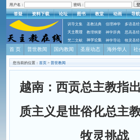
用户名：
密码：
答疑
资料下载
论坛
图书
教堂
动画
导航
训导文集
圣教法典
信理神学
多语圣经
天主教理
教理纲要
神学辞典
思高圣经
梵二文献
神学论集
神学导论
牧灵圣经
首 页
普世教闻
国内教闻
圣座动态
海外华人
社
您当前的位置：
首页
>
普世教闻
越南：西贡总主教指
质主义是世俗化总主
牧灵挑战