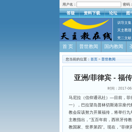
用户名：
密码
答疑
资料下载
论坛
图
训导文集
天主教理
梵二文献
首 页
普世教闻
国内教闻
您当前的位置：
首页
>
普世教闻
亚洲/菲律宾 - 
时间：2017-0
马尼拉（信仰通讯社）—目前，菲
一），巴拉望岛普林切斯港宗座代
教会应该努力开展福传，将举行九
主教指出，“五百年前，西班牙传
教国家、世界第四”。现在，“菲律