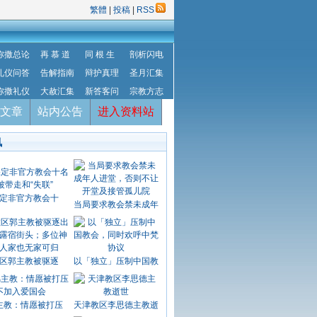
繁體
|
投稿
|
RSS
弥撒总论
再 慕 道
同 根 生
剖析闪电
礼仪问答
告解指南
辩护真理
圣月汇集
弥撒礼仪
大赦汇集
新答客问
宗教方志
文章
站内公告
进入资料站
讯
定非官方教会十
当局要求教会禁未成年
区郭主教被驱逐
以「独立」压制中国教
主教：情愿被打压
天津教区李思德主教逝