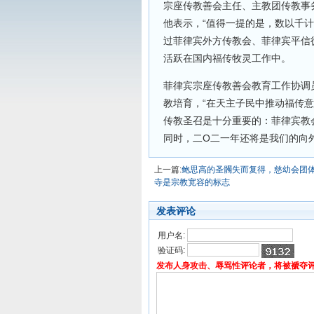
宗座传教善会主任、主教团传教事
他表示，“值得一提的是，数以千
过菲律宾外方传教会、菲律宾平信
活跃在国内福传牧灵工作中。
菲律宾宗座传教善会教育工作协调
教培育，“在天主子民中推动福传意
传教圣召是十分重要的：菲律宾教
同时，二O二一年还将是我们的向
上一篇:
鲍思高的圣髑失而复得，慈幼会团
寺是宗教宽容的标志
发表评论
用户名:
验证码:
发布人身攻击、辱骂性评论者，将被褫夺