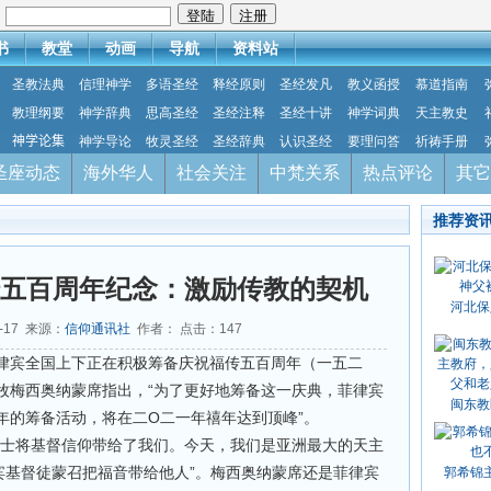
：
书
教堂
动画
导航
资料站
圣教法典
信理神学
多语圣经
释经原则
圣经发凡
教义函授
慕道指南
教理纲要
神学辞典
思高圣经
圣经注释
圣经十讲
神学词典
天主教史
神学论集
神学导论
牧灵圣经
圣经辞典
认识圣经
要理问答
祈祷手册
圣座动态
海外华人
社会关注
中梵关系
热点评论
其它
推荐资
福传五百周年纪念：激励传教的契机
河北保
6-17 来源：
信仰通讯社
作者： 点击：
147
律宾全国上下正在积极筹备庆祝福传五百周年（一五二
牧梅西奥纳蒙席指出，“为了更好地筹备这一庆典，菲律宾
闽东教
年的筹备活动，将在二O二一年禧年达到顶峰”。
教士将基督信仰带给了我们。今天，我们是亚洲最大的天主
宾基督徒蒙召把福音带给他人”。梅西奥纳蒙席还是菲律宾
郭希锦