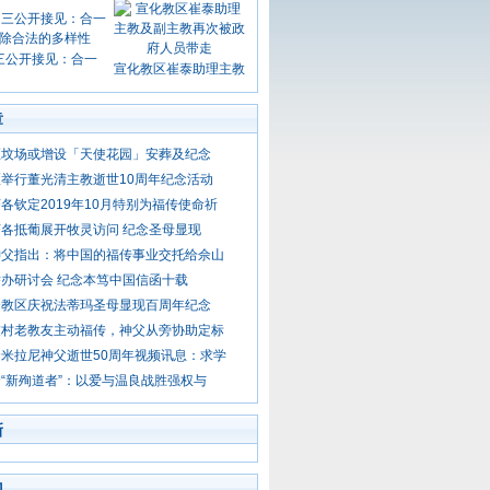
三公开接见：合一
宣化教区崔泰助理主教
章
区坟场或增设「天使花园」安葬及纪念
举行董光清主教逝世10周年纪念活动
各钦定2019年10月特别为福传使命祈
各抵葡展开牧灵访问 纪念圣母显现
神父指出：将中国的福传事业交托给佘山
办研讨会 纪念本笃中国信函十载
个教区庆祝法蒂玛圣母显现百周年纪念
友村老教友主动福传，神父从旁协助定标
米拉尼神父逝世50周年视频讯息：求学
“新殉道者”：以爱与温良战胜强权与
新
门