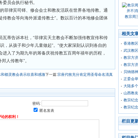
务委员会执行秘书。
计的菲律宾司铎、修会会士和教友活跃在世界各地传教。通
教宗周
徒传教会等向海外派遣传教士”。数以百计的本地修会团体
相关文
员瓦蒂告诉本社，“菲律宾天主教会不断加强传教宣传和传
香港教
识，从孩子和少年儿童做起”。“使大家深刻认识到各自的
武汉教区
会进入了为期九年的筹备庆祝传教五百周年禧年的历程，
教宗方济
外邦人传教年”。
教宗方济
贝纳德
体和都灵教会表示欣喜和感激
下一篇:
宗座代牧充分肯定用圣母命名清真
正委会举
大陆多
山西教
教宗纪念
密码:
教宗纪念
匿名发表
评论的权利！
栏目更
栏目热