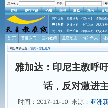
用户名：
密码：
答疑
资料下载
论坛
图书
教堂
动画
导航
训导文集
圣教法典
信理神学
多语圣经
天主教理
教理纲要
神学辞典
思高圣经
梵二文献
神学论集
神学导论
牧灵圣经
首 页
普世教闻
国内教闻
圣座动态
海外华人
社
您当前的位置：
首页
>
普世教闻
雅加达：印尼主教呼
话，反对激进
时间：2017-11-10 来源：
亚洲