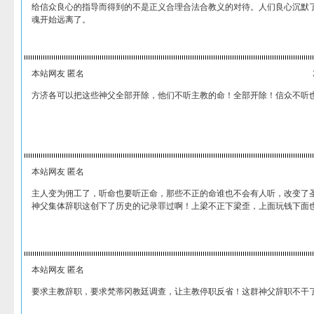
给信众良心的指导而得到的不是正义合理合法合教义的对待。人们良心沉默
魂开始远离了。
本站网友 匿名
方济各可以把这些神父全部开除，他们不听主教的命！全部开除！信众不听
本站网友 匿名
主人变为佣工了，听命也要听正命，那些不正的命谁也不会有人听，改变了
神父集体辞职这创下了历史的记录罪过啊！上梁不正下梁歪，上面玩钱下面
本站网友 匿名
要求主教辞职，要求梵蒂冈教廷调查，让主教停职反省！这群神父辞职不干