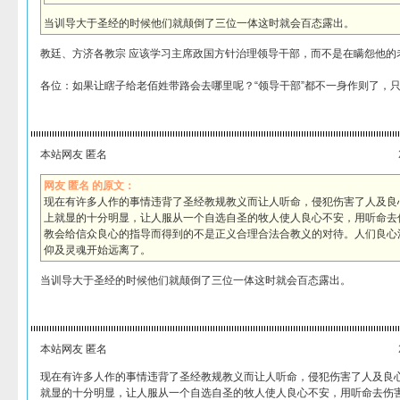
当训导大于圣经的时候他们就颠倒了三位一体这时就会百态露出。
教廷、方济各教宗 应该学习主席政国方针治理领导干部，而不是在瞒怨他的
各位：如果让瞎子给老佰姓带路会去哪里呢？“领导干部”都不一身作则了，
本站网友 匿名
网友 匿名 的原文：
现在有许多人作的事情违背了圣经教规教义而让人听命，侵犯伤害了人及良
上就显的十分明显，让人服从一个自选自圣的牧人使人良心不安，用听命去
教会给信众良心的指导而得到的不是正义合理合法合教义的对待。人们良心
仰及灵魂开始远离了。
当训导大于圣经的时候他们就颠倒了三位一体这时就会百态露出。
本站网友 匿名
现在有许多人作的事情违背了圣经教规教义而让人听命，侵犯伤害了人及良
就显的十分明显，让人服从一个自选自圣的牧人使人良心不安，用听命去伤