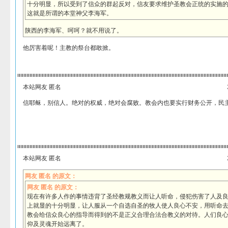
十分明显，所以受到了信众的群起反对，信友要求维护圣教会正统的实施
这就是所谓的本堂神父李海军。
陕西的李海军、呵呵？就不用说了。
他厉害着呢！主教的祭台都敢掀。
本站网友 匿名
信耶稣，别信人。绝对的权威，绝对会腐败。教会内也要实行财务公开，民
本站网友 匿名
网友 匿名 的原文：
网友 匿名 的原文：
现在有许多人作的事情违背了圣经教规教义而让人听命，侵犯伤害了人及
上就显的十分明显，让人服从一个自选自圣的牧人使人良心不安，用听命
教会给信众良心的指导而得到的不是正义合理合法合教义的对待。人们良
仰及灵魂开始远离了。