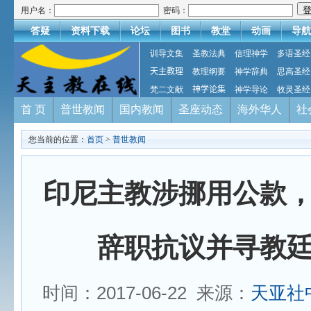
用户名：
密码：
答疑
资料下载
论坛
图书
教堂
动画
导航
训导文集
圣教法典
信理神学
多语圣经
天主教理
教理纲要
神学辞典
思高圣经
梵二文献
神学论集
神学导论
牧灵圣经
首 页
普世教闻
国内教闻
圣座动态
海外华人
社
您当前的位置：
首页
>
普世教闻
印尼主教涉挪用公款
辞职抗议并寻教
时间：2017-06-22 来源：
天亚社