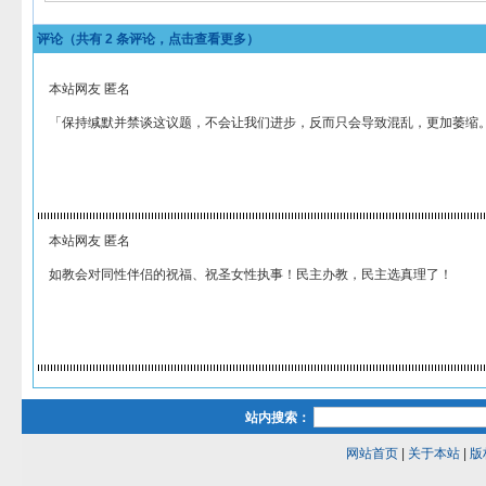
评论（共有
2
条评论，点击查看更多）
本站网友 匿名
「保持缄默并禁谈这议题，不会让我们进步，反而只会导致混乱，更加萎缩
本站网友 匿名
如教会对同性伴侣的祝福、祝圣女性执事！民主办教，民主选真理了！
站内搜索：
网站首页
|
关于本站
|
版