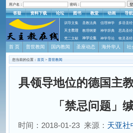
用户名：
密码：
答疑
资料下载
论坛
图书
教堂
动画
导航
训导文集
圣教法典
信理神学
多语圣经
天主教理
教理纲要
神学辞典
思高圣经
梵二文献
神学论集
神学导论
牧灵圣经
首 页
普世教闻
国内教闻
圣座动态
海外华人
社
您当前的位置：
首页
>
普世教闻
具领导地位的德国主
「禁忌问题」
时间：2018-01-23 来源：
天亚社