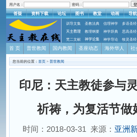
用户名：
密码：
答疑
资料下载
论坛
图书
教堂
动画
导航
训导文集
圣教法典
信理神学
多语圣经
天主教理
教理纲要
神学辞典
思高圣经
梵二文献
神学论集
神学导论
牧灵圣经
首 页
普世教闻
国内教闻
圣座动态
海外华人
社
您当前的位置：
首页
>
普世教闻
印尼：天主教徒参与
祈祷，为复活节做
时间：2018-03-31 来源：
亚洲