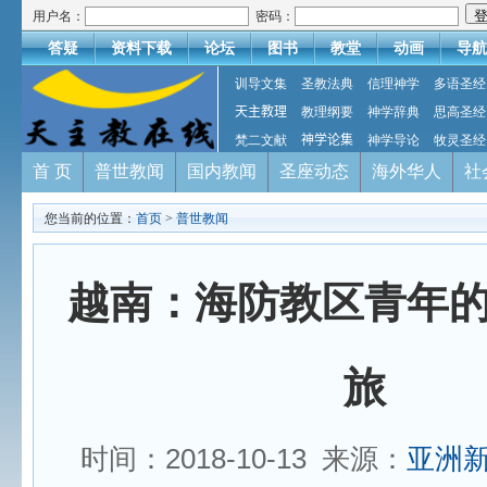
用户名：
密码：
答疑
资料下载
论坛
图书
教堂
动画
导航
训导文集
圣教法典
信理神学
多语圣经
天主教理
教理纲要
神学辞典
思高圣经
梵二文献
神学论集
神学导论
牧灵圣经
首 页
普世教闻
国内教闻
圣座动态
海外华人
社
您当前的位置：
首页
>
普世教闻
越南：海防教区青年
旅
时间：2018-10-13 来源：
亚洲