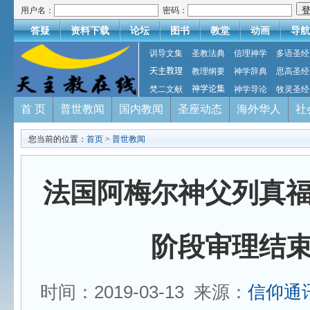
用户名：
密码：
答疑
资料下载
论坛
图书
教堂
动画
导航
训导文集
圣教法典
信理神学
多语圣经
天主教理
教理纲要
神学辞典
思高圣经
梵二文献
神学论集
神学导论
牧灵圣经
首 页
普世教闻
国内教闻
圣座动态
海外华人
社
您当前的位置：
首页
>
普世教闻
法国阿梅尔神父列真
阶段审理结
时间：2019-03-13 来源：
信仰通