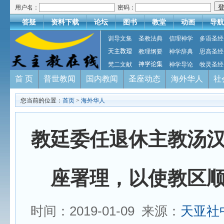
用户名：
密码：
答疑
资料下载
论坛
图书
教堂
动画
导航
训导文集
圣教法典
信理神学
多语圣经
天主教理
教理纲要
神学辞典
思高圣经
梵二文献
神学论集
神学导论
牧灵圣经
首 页
普世教闻
国内教闻
圣座动态
海外华人
社
您当前的位置：
首页
>
海外华人
教廷委任退休主教汤
座署理，以使教区
时间：2019-01-09 来源：
天亚社