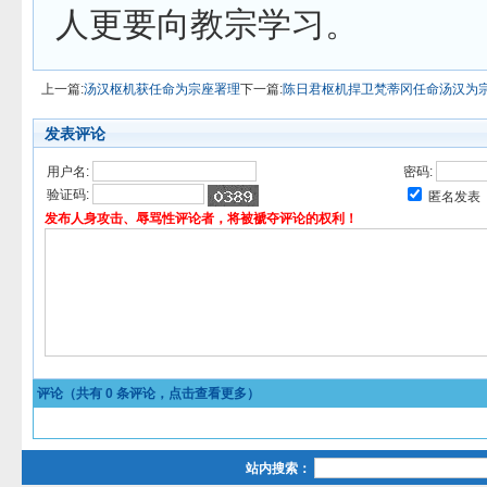
人更要向教宗学习。
上一篇:
汤汉枢机获任命为宗座署理
下一篇:
陈日君枢机捍卫梵蒂冈任命汤汉为
发表评论
用户名:
密码:
验证码:
匿名发表
发布人身攻击、辱骂性评论者，将被褫夺评论的权利！
评论（共有
0
条评论，点击查看更多）
站内搜索：