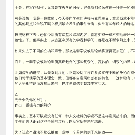
于是，在写作创作，尤其是在教学的时候，好像就都必须依循一种唯一的模
可是设想，我是一位教师，今天要向学生们讲授马克思主义，难道我就不能
的其他观点和学说了吗？根据最近发生的事件来看，似乎有些年轻人的确这
按照这样下去，恐怕今后所有课堂和课程内容，都将变成一成不变地表述一
确性」了。但事实上，从古至今所有的学说和学问，都是在不断争辩之中，
如果失去了不同的立场和声音，那么这套学说或理论就将变得更加苍白，不
而且，一套学说或理论里所真正包含的那些复杂的、高妙的、细致的内涵，
比如儒学的进展，从先秦到汉朝，正是经历了许许多多接连不断的争论而成
他们对于儒学的基本理念一致，但都各自发展出独有的特色——这种独有，
的人争相辩论而发展出来的，也才使得儒学愈加丰富壮大。
2.
先学会为你的对手，
作出一番强有力的辩护
事实上，基本可以说没有任何一种人文社科的学说不是这样发展起来的。因
学生们去认识到这些争辩的过程，以及它所带来的结果。
为了让这个说法不那么抽象，我举一个具体的例子来阐述——