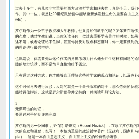
过去十多年，有几位非常重要的西方政治哲学家相继去世，直到今天，我们
作。其中一位，就是让20世纪政治哲学能够重新焕发新生命的重要自由主义哲学
wls）。
罗尔斯作为一位哲学教授和大学教师，他又是如何教学的呢？罗尔斯在哈佛
的态度，他对学生们说，当你阅读任何一位过去重要学者著作的时候，如果
述不清，或者论证站不住脚，甚至你持反对观点和态度时，你一定要做到的
的理论进行最强辩护。
也就是说，你需要先从这位作者的角度考虑为什么他会产生这样有问题的论
隙的地方填满，而不是简单直接地给予否定。
只有通过这种方式，你才能够真正理解这些哲学家的观点和论证，以及弥补
这个时候再去进行反驳，反对的就是一个最强版本的对手，那么你做的反驳
能站得住脚的。这就是罗尔斯倡导并坚持的一种阅读和辩论方法。
3.
无懈可击的论证，
要通过对手的批评来完成
罗尔斯的另一位同事，罗伯特·诺奇克（Robert Nozick），在读了罗尔
大的启发和激励，也写了一本极为重要的政治哲学著作《无政府，国家和乌托邦》（Anar
pia），这是一本自由意志主义、自由至上主义的经典哲学著作。