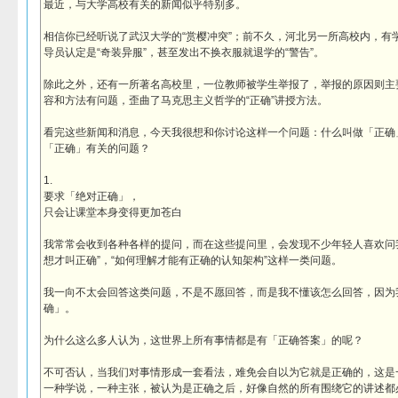
最近，与大学高校有关的新闻似乎特别多。
相信你已经听说了武汉大学的“赏樱冲突”；前不久，河北另一所高校内，有
导员认定是“奇装异服”，甚至发出不换衣服就退学的“警告”。
除此之外，还有一所著名高校里，一位教师被学生举报了，举报的原因则主
容和方法有问题，歪曲了马克思主义哲学的“正确”讲授方法。
看完这些新闻和消息，今天我很想和你讨论这样一个问题：什么叫做「正确
「正确」有关的问题？
1.
要求「绝对正确」，
只会让课堂本身变得更加苍白
我常常会收到各种各样的提问，而在这些提问里，会发现不少年轻人喜欢问我
想才叫正确”，“如何理解才能有正确的认知架构”这样一类问题。
我一向不太会回答这类问题，不是不愿回答，而是我不懂该怎么回答，因为
确」。
为什么这么多人认为，这世界上所有事情都是有「正确答案」的呢？
不可否认，当我们对事情形成一套看法，难免会自以为它就是正确的，这是
一种学说，一种主张，被认为是正确之后，好像自然的所有围绕它的讲述都必