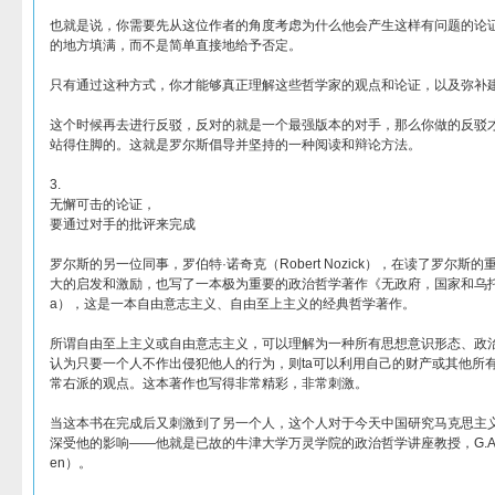
也就是说，你需要先从这位作者的角度考虑为什么他会产生这样有问题的论
的地方填满，而不是简单直接地给予否定。
只有通过这种方式，你才能够真正理解这些哲学家的观点和论证，以及弥补
这个时候再去进行反驳，反对的就是一个最强版本的对手，那么你做的反驳
站得住脚的。这就是罗尔斯倡导并坚持的一种阅读和辩论方法。
3.
无懈可击的论证，
要通过对手的批评来完成
罗尔斯的另一位同事，罗伯特·诺奇克（Robert Nozick），在读了罗尔
大的启发和激励，也写了一本极为重要的政治哲学著作《无政府，国家和乌托邦》（Anarc
a），这是一本自由意志主义、自由至上主义的经典哲学著作。
所谓自由至上主义或自由意志主义，可以理解为一种所有思想意识形态、政治
认为只要一个人不作出侵犯他人的行为，则ta可以利用自己的财产或其他所
常右派的观点。这本著作也写得非常精彩，非常刺激。
当这本书在完成后又刺激到了另一个人，这个人对于今天中国研究马克思主
深受他的影响——他就是已故的牛津大学万灵学院的政治哲学讲座教授，G.A. 科恩（Gera
en）。