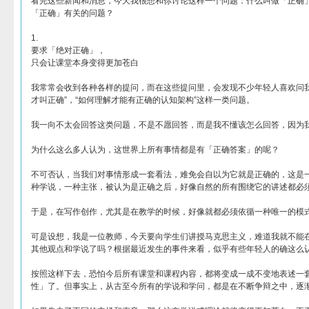
看完这些新闻和消息，今天我很想和你讨论这样一个问题：什么叫做「正确
「正确」有关的问题？
1.
要求「绝对正确」，
只会让课堂本身变得更加苍白
我常常会收到各种各样的提问，而在这些提问里，会发现不少年轻人喜欢问我关
才叫正确”，“如何理解才能有正确的认知架构”这样一类问题。
我一向不太会回答这类问题，不是不愿回答，而是我不懂该怎么回答，因为
为什么这么多人认为，这世界上所有事情都是有「正确答案」的呢？
不可否认，当我们对事情形成一套看法，难免会自以为它就是正确的，这是
种学说，一种主张，被认为是正确之后，好像自然的所有围绕它的讲述都必须
于是，在写作创作，尤其是在教学的时候，好像就都必须依循一种唯一的模
可是设想，我是一位教师，今天要向学生们讲授马克思主义，难道我就不能
其他观点和学说了吗？根据最近发生的事件来看，似乎有些年轻人的确这么
按照这样下去，恐怕今后所有课堂和课程内容，都将变成一成不变地表述一
性」了。但事实上，从古至今所有的学说和学问，都是在不断争辩之中，逐