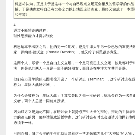
科恩却认为，正是由于是这样一个与自己观点立场完全相反的哲学家的作品
撼。于是他也觉得自己有义务全力以赴地回应诺奇克，最终又完成了一本重
和平等》。
4.
通过不断辩论的过程，
理性思辨能力才得以强化
科恩这本书出版之后，他的另一位朋友，也是牛津大学另一位已故的重要法
家，罗纳德·德沃金（Ronald Dworkin），他又给了科恩很多意见。
这两个人，尽管一个是自由主义立场，一个是马克思主义立场，彼此都对于
满，但是他们两人一直是一辈子的好朋友，而且还在牛津大学共同开课。
他们在万灵学院的老图书馆开设了一个研讨班（seminar），这个研讨班
称为「星际大战研讨班」。
为什么会被称为「星际大战」？其实是因为每一次研讨，德沃金作为一名自
义者，两个人总是一同前来授课。
因为双方立场如此不同，在研讨会上就势必产生大量的辩论。辩论的主持者
方的论点的另一位神话级政治哲学家。这门研讨会有时也会邀请其他同行和
必须不一样。
可想而知，研讨会里的学生们就目睹着这一学术领域内几个“大神级”的人物，