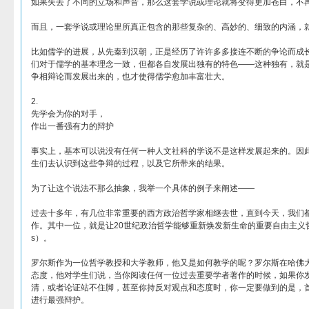
如果失去了不同的立场和声音，那么这套学说或理论就将变得更加苍白，不
而且，一套学说或理论里所真正包含的那些复杂的、高妙的、细致的内涵，
比如儒学的进展，从先秦到汉朝，正是经历了许许多多接连不断的争论而成
们对于儒学的基本理念一致，但都各自发展出独有的特色——这种独有，就
争相辩论而发展出来的，也才使得儒学愈加丰富壮大。
2.
先学会为你的对手，
作出一番强有力的辩护
事实上，基本可以说没有任何一种人文社科的学说不是这样发展起来的。因
生们去认识到这些争辩的过程，以及它所带来的结果。
为了让这个说法不那么抽象，我举一个具体的例子来阐述——
过去十多年，有几位非常重要的西方政治哲学家相继去世，直到今天，我们
作。其中一位，就是让20世纪政治哲学能够重新焕发新生命的重要自由主义哲学家
s）。
罗尔斯作为一位哲学教授和大学教师，他又是如何教学的呢？罗尔斯在哈佛
态度，他对学生们说，当你阅读任何一位过去重要学者著作的时候，如果你
清，或者论证站不住脚，甚至你持反对观点和态度时，你一定要做到的是，
进行最强辩护。