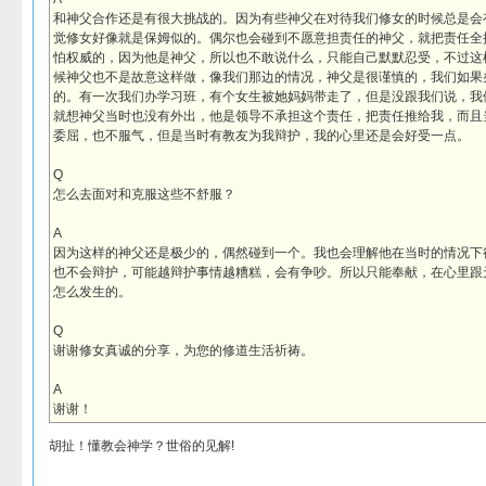
和神父合作还是有很大挑战的。因为有些神父在对待我们修女的时候总是会
觉修女好像就是保姆似的。偶尔也会碰到不愿意担责任的神父，就把责任全
怕权威的，因为他是神父，所以也不敢说什么，只能自己默默忍受，不过这
候神父也不是故意这样做，像我们那边的情况，神父是很谨慎的，我们如果
的。有一次我们办学习班，有个女生被她妈妈带走了，但是没跟我们说，我
就想神父当时也没有外出，他是领导不承担这个责任，把责任推给我，而且
委屈，也不服气，但是当时有教友为我辩护，我的心里还是会好受一点。
Q
怎么去面对和克服这些不舒服？
A
因为这样的神父还是极少的，偶然碰到一个。我也会理解他在当时的情况下
也不会辩护，可能越辩护事情越糟糕，会有争吵。所以只能奉献，在心里跟
怎么发生的。
Q
谢谢修女真诚的分享，为您的修道生活祈祷。
A
谢谢！
胡扯！懂教会神学？世俗的见解!