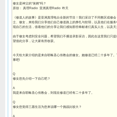
修女是神父的”保姆“吗？
原创： 真理Radio 亚洲真理Radio 昨天
《修道人的故事》是亚洲真理电台全新的节目！我们采访了不同教区或修会
士、修女，来给我们分享他们自己修道路上的挣扎与软弱，以及他们在服务
现自己的生活，借着他们的分享让我们感知那些奉献者们真实人生，以及天
由于修女考虑到安全问题，希望我们不播送录影采访，因此在这里我们只提
望借此分享，让大家有所收获。
今天给大家介绍的是来自耶稣圣心传教会的修女。她修道已经二十多年了。
事吧!
Q
修女您先介绍一下自己吧？
A
我是来自耶稣圣心传教会，到现在修道已经有二十多年了。
Q
修女您觉得三愿生活为您来说哪一个挑战比较大？
A