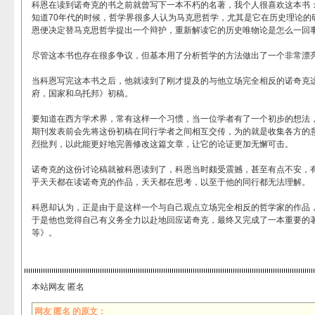
科恩在读到诺奇克的书之前就曾写下一本不朽的名著，我个人很喜欢这本书：
知道70年代的时候，哲学界很多人认为马克思哲学，尤其是它在历史理论的
恩便决定替马克思哲学提出一个辩护，重新解读它的历史唯物论是怎么一回
尽管这本书也存在很多争议，但基本用了分析哲学的方法做出了一个非常漂
当科恩写完这本书之后，他就读到了刚才提及的与他立场完全相反的诺奇克
府，国家和乌托邦》初稿。
要知道在西方学术界，常有这样一个习惯，当一位学者有了一个初步的想法
期刊发表前会先将这份初稿在同行学者之间相互交传，为的就是收集各方的
烈批判，以此能更好地完善修改这篇文章，让它的论证更加无懈可击。
诺奇克的这份讨论稿就被科恩读到了，科恩当时颇受震撼，甚至有点不安，
乎天天都在读诺奇克的作品，天天都在思考，以至于他的同行都无法理解。
科恩却认为，正是由于是这样一个与自己观点立场完全相反的哲学家的作品
于是他也觉得自己有义务全力以赴地回应诺奇克，最终又完成了一本重要的
等》。
本站网友 匿名
网友 匿名 的原文：