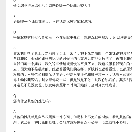
Q
修女您觉得三愿生活为您来说哪一个挑战比较大？
A
好像哪一个挑战都很大。不过我是比较害怕权威的。
Q
害怕权威有时候会走极端，不在沉默中死亡，就在沉默中爆发， 所以您是爆
A
后来我们换了长上，之前那个长上下来了，她下来之后跟一个姐妹说她其实
自对我说，但别的姐妹告诉我的时候我的心就没以前那么抵抗了。再加上我
重我们每一个姐妹，我的这些情绪就慢慢的平复下来。我也很佩服我现在的
应，因为她不是强求的。她很尊重我们的选择，所以我也很尊重她，也很愿
权威的，不管你多和蔼亲切友好，但是只要脸色稍微严肃一下，我就不敢跟
你主动找我说话，我会跟你说一些，但是我是不敢主动跟你说话的。其实刚
知道是不是没发现，快发终身愿那个时候开始的，当时真的很痛苦。
Q
还有什么其他的挑战吗？
A
其他的挑战就是自己很需要一件东西，但是长上不允许的时候，看到其他的
到，就会有一种比较的心理，会想对我好像有点不公平，心里就很不舒服。