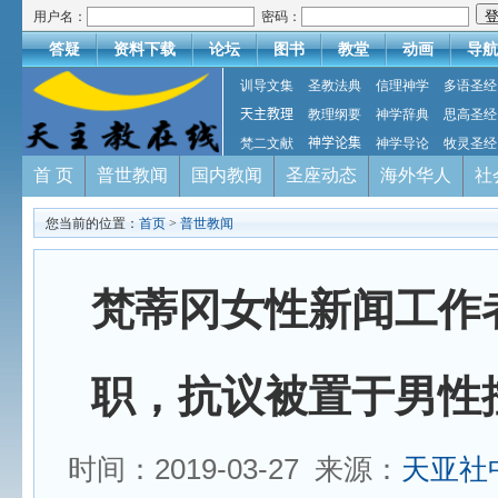
用户名：
密码：
答疑
资料下载
论坛
图书
教堂
动画
导航
训导文集
圣教法典
信理神学
多语圣经
天主教理
教理纲要
神学辞典
思高圣经
梵二文献
神学论集
神学导论
牧灵圣经
首 页
普世教闻
国内教闻
圣座动态
海外华人
社
您当前的位置：
首页
>
普世教闻
梵蒂冈女性新闻工作
职，抗议被置于男性
时间：2019-03-27 来源：
天亚社