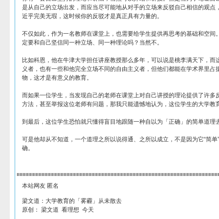
是从自己的立场出发，而应当尽可能地从对手的立场来反驳自己相信的观点
近乎完美无瑕，这时候你的反驳才是真正具有力量的。
不仅如此，作为一名教师在课堂上，也需要给学生提供再思考的基础和空间
定要和自己坚信同一种立场、同一种理论吗？当然不。
比如科恩，他在牛津大学担任讲座教授那么多年，可以说是桃李满天下，而
义者，也有一些和他完全立场不同的自由主义者，但他们都能在学术界里占
物，这才是有意义的教育。
而如果一位学生，当发现自己的老师在课堂上对自己讲授的理论提供了许多
方法，甚至举报这位老师有问题，那我只能遗憾地认为，这位学生的大学教
到最后，这位学生恐怕就只懂得盲目地跟随一种自以为「正确」的简单道理
可是他却从不知道，一个道理之所以说得通、之所以成立，不是因为它“简单
确。
本站网友 匿名
梁文道：大学教育的「雾霾」从未散去
原创： 梁文道 看理想 今天