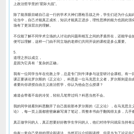
上政治哲学里的“星际大战”。
除了能亲眼目睹自己这一行的学术大神们唇枪舌战之外，学生们还为什么如
论当中，自己才能真正成长，知识才能真正进步，理性思辨的能力也因此强
场有了更深层次的理解。
不仅能了解不同学术立场的人讨论的问题和相互之间的矛盾所在，还能学会
便可以理解，这样一门由不同立场的老师们共同开设的课程是多么重要。
5.
道理之所以成立，
是因为它具有「复杂的正确」
我有一位同学当年在伦敦上学，总是专门到牛津参与这堂研讨会课程。有一
课正要谈论罗尔斯的《正义论》。科恩是一位马克思主义者，罗尔斯则是自
者要向你讲授自由主义政治哲学，你认为他会怎么授课？
难道会带着不齿的冷笑，轻轻几笔带过吗？科恩当然不会。
我的同学就看到科恩翻开了自己面前那本罗尔斯的《正义论》，在马克思主
论》，每一页上面都密密麻麻写满了笔记，而整本书由于翻阅得太多，几乎
真正做学问的人，真正想要好好教学生学问的人，他们对待学问就应当持有
你有一套自己坚持的理论和讲法，当然可以介绍和讲授。但是当为了论证自