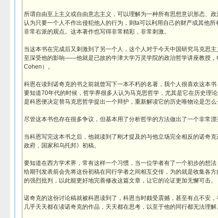
所谓自由至上主义或自由意志主义，可以理解为一种所有思想意识形态、政治
认为只要一个人不作出侵犯他人的行为，则ta可以利用自己的财产或其他所
非常右派的观点。这本著作也写得非常精彩，非常刺激。
当这本书在完成后又刺激到了另一个人，这个人对于今天中国研究马克思主
至深受他的影响——他就是已故的牛津大学万灵学院的政治哲学讲座教授，G.A. 科恩（Ge
Cohen）。
科恩在读到诺奇克的书之前就曾写下一本不朽的名著，我个人很喜欢这本书
要知道70年代的时候，哲学界很多人认为马克思哲学，尤其是它在历史理
是科恩便决定替马克思哲学提出一个辩护，重新解读它的历史唯物论是怎么
尽管这本书也存在很多争议，但基本用了分析哲学的方法做出了一个非常漂
当科恩写完这本书之后，他就读到了刚才提及的与他立场完全相反的诺奇克
政府，国家和乌托邦》初稿。
要知道在西方学术界，常有这样一个习惯，当一位学者有了一个初步的想法
给期刊发表前会先将这份初稿在同行学者之间相互交传，为的就是收集各方
的强烈批判，以此能更好地完善修改这篇文章，让它的论证更加无懈可击。
诺奇克的这份讨论稿就被科恩读到了，科恩当时颇受震撼，甚至有点不安，
几乎天天都在读诺奇克的作品，天天都在思考，以至于他的同行都无法理解