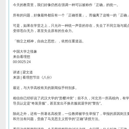
今天的教育里，我们好像仍然在强调一种可以被称作「正确」的统一。
所有的问题，好像最终都应有一个「正确答案」。而偏离了这唯一的「正确
可是，如果在学堂之上，只允许一种统一声音的存在，失去了不同立场与观
变得苍白无力，甚至失去原有的生命力。
「独立之精神，自由之思想」，依然任重道远。
中国大学之怪象
来自看理想
00:0025:24
讲述 | 梁文道
来源 | 看理想节目《八分》
最近，与大学高校有关的新闻似乎特别多。
相信你已经听说了武汉大学的“赏樱冲突”；前不久，河北另一所高校内，有
导员认定是“奇装异服”，甚至发出不换衣服就退学的“警告”。
除此之外，还有一所著名高校里，一位教师被学生举报了，举报的原因则主
和方法有问题，歪曲了马克思主义哲学的“正确”讲授方法。