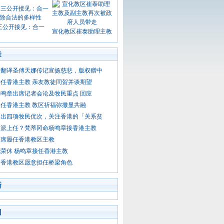
三公开接见：合一
宣化教区崔泰助理主教
章
友翻译圣傅天娜传记宣扬慈悲，版权赠中
任香港主教 亲友教徒同贺并谈期望
鸣章出席记者会论及牧民重点 回应
任香港主教 教区祈福弥撒显共融
提出四项牧民优次，关注香港的「关系贫
议派上任？梵蒂冈命杨鸣章接香港主教
蒙席履任香港教区主教
荣休 杨鸣章接任香港主教
：香港教区愿意担任桥梁角色
新
门