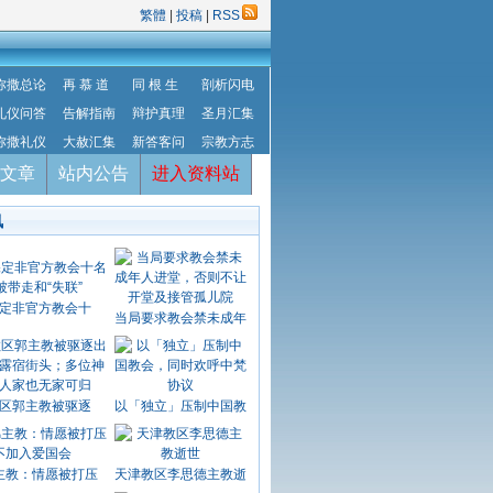
繁體
|
投稿
|
RSS
弥撒总论
再 慕 道
同 根 生
剖析闪电
礼仪问答
告解指南
辩护真理
圣月汇集
弥撒礼仪
大赦汇集
新答客问
宗教方志
文章
站内公告
进入资料站
讯
定非官方教会十
当局要求教会禁未成年
区郭主教被驱逐
以「独立」压制中国教
主教：情愿被打压
天津教区李思德主教逝