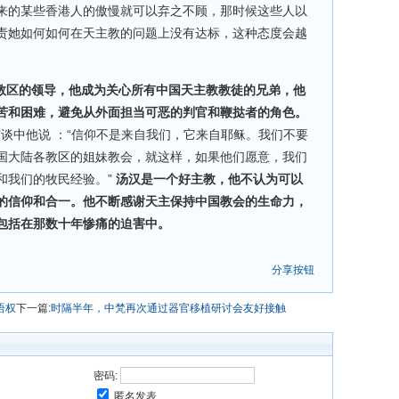
来的某些香港人的傲慢就可以弃之不顾，那时候这些人以
责她如何如何在天主教的问题上没有达标，这种态度会越
港教区的领导，他成为关心所有中国天主教教徒的兄弟，他
苦和困难，避免从外面担当可恶的判官和鞭挞者的角色。
登的访谈中他说 ：“信仰不是来自我们，它来自耶稣。我们不要
国大陆各教区的姐妹教会，就这样，如果他们愿意，我们
和我们的牧民经验。”
汤汉是一个好主教，他不认为可以
的信仰和合一。他不断感谢天主保持中国教会的生命力，
包括在那数十年惨痛的迫害中。
分享按钮
语权
下一篇:
时隔半年，中梵再次通过器官移植研讨会友好接触
密码:
匿名发表