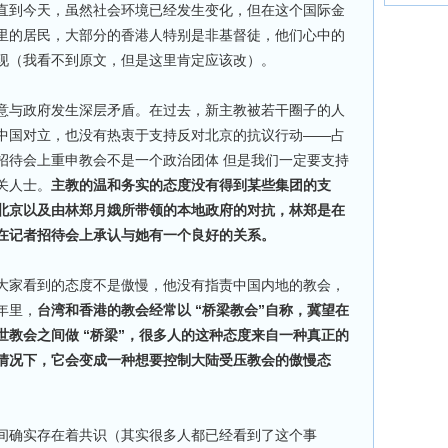
直到今天，虽然社会环境已经发生变化，但在这个国际金
里的居民，大部分的香港人特别是非基督徒，他们心中的
现（我看不到原文，但是这里肯定应该改）。
意与政府发生深层矛盾。在过去，新主教被若干圈子的人
中国对立，也没有热衷于支持反对北京的抗议行动——占
招待会上重申教会不是一个政治团体 但是我们一定要支持
关人士。
主教的温和务实的态度没有得到某些集团的支
北京以及由林郑月娥所带领的本地政府的对抗，林郑是在
在记者招待会上承认与她有一个良好的关系。
大家看到的态度不是傲慢，他没有指责中国内地的教会，
年里，
台湾和香港的教会经常以 “桥梁教会”自称，冀望在
教会之间做 “桥梁”，很多人的这种态度来自一种真正的
情况下，它会变成一种想要控制大陆受压教会的傲慢态
间确实存在着共识（其实很多人都已经看到了这个事