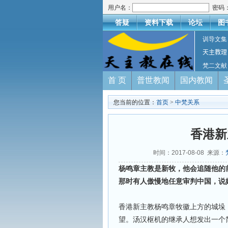
用户名：
密码
答疑
资料下载
论坛
图
训导文集
天主教理
梵二文献
首 页
普世教闻
国内教闻
您当前的位置：
首页
>
中梵关系
香港新
时间：2017-08-08 来源：
杨鸣章主教是新牧，他会追随他的
那时有人傲慢地任意审判中国，说
香港新主教杨鸣章牧徽上方的城垛
望。汤汉枢机的继承人想发出一个