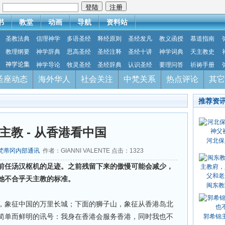
：
书
教堂
动画
导航
资料站
圣教法典
信理神学
多语圣经
释经原则
圣经发凡
教义函授
慕道指南
教理纲要
神学辞典
思高圣经
圣经注释
圣经十讲
神学词典
天主教史
神学论集
神学导论
牧灵圣经
圣经辞典
认识圣经
要理问答
祈祷手册
圣座动态
海外华人
社会关注
中梵关系
热点评论
其它
推荐资
主教 - 从香港看中国
河北保
梵蒂冈内部通讯
作者：GIANNI VALENTE 点击：
1323
前任汤汉枢机的足迹。之前残留下来的傲慢可能会减少，
她不合乎天主教的标准。
闽东教
，象征中国的万里长城；下面的狮子山，象征从香港岛北
简单而鲜明的讯号：我身在香港会服务香港，同时我也不
郭希锦