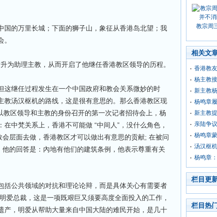
教宗周
中国的万里长城；下面的狮子山，象征从香港岛北望；我
会。
相关文
教晋升为助理主教，从而开启了他继任香港教区领导的历程。
香港教
杨主教接
但这继任过程发生在一个中国政府和教会关系微妙的时
新主教杨
主教汤汉枢机的路线，这是很有意思的。那么香港教区现
杨鸣章履
在以教区领导和主教的身份召开的第一次记者招待会上，杨
新主教
亲陆争
在中梵关系上，香港不可能做 “中间人”，没什么角色，
杨鸣章
教会层面去做，香港教区才可以做出有意思的贡献; 在被问
汤汉枢机
件，他的回答是：內地有他们的建筑条例，他表示尊重有关
杨鸣章
栏目更
包括公共领域的对抗和理论论辩，而是具体关心有需要者
任明爱总裁，这是一项既艰巨又须要高度全面投入的工作，
栏目热
遗产，明爱从帮助大量来自中国大陆的难民开始，是几十