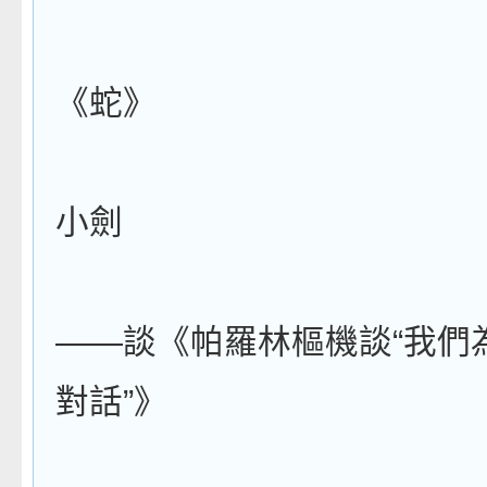
《蛇》
小劍
——談《帕羅林樞機談“我們
對話”》