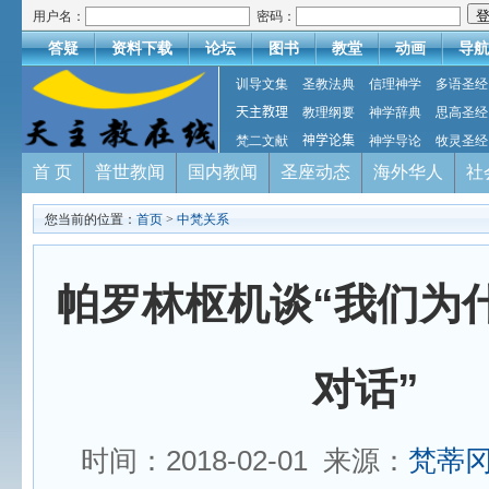
用户名：
密码：
答疑
资料下载
论坛
图书
教堂
动画
导航
训导文集
圣教法典
信理神学
多语圣经
天主教理
教理纲要
神学辞典
思高圣经
梵二文献
神学论集
神学导论
牧灵圣经
首 页
普世教闻
国内教闻
圣座动态
海外华人
社
您当前的位置：
首页
>
中梵关系
帕罗林枢机谈“我们为
对话”
时间：2018-02-01 来源：
梵蒂