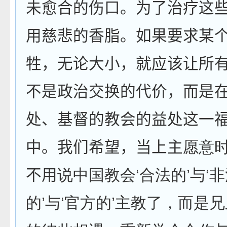
未愈合的伤口。为了治疗这
用慈悲的香脂。如果要求某
牲，无论大小，就应该让所
不是政治交换的代价，而是
处、基督的教会的益处这一
中。我们希望，当上主
愿意
不用
说中国教会
‘
合法的
’
与
‘
非
的
’
与
‘
官方的
’
主教了，而是兄