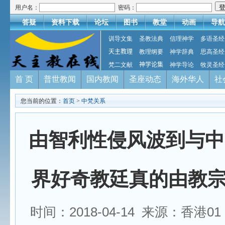
用户名：
密码：
答疑
资料下载
论坛
图书
教堂
动画
导航
训导文集
圣教法典
信理神学
多语圣经
天主教理
教理纲要
神学辞典
思高圣经
梵二文献
神学论集
神学导论
牧灵圣经
首 页
普世教闻
国内教闻
圣座动态
海外华人
社
您当前的位置：
首页
>
中梵关系
由智利性侵风波到与中
界好奇教廷真的由教
时间：2018-04-14 来源：香港