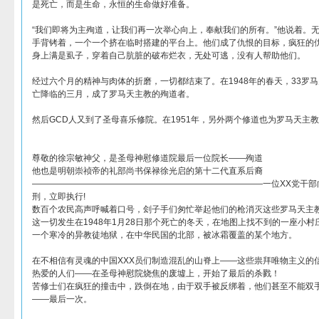
是死亡，而是生命，永恒的生命做好准备。
“我们即将为主殉道，让我们再一次举心向上，奉献我们的所有。”他说着。
手背铐着，一个一个挤在临时搭建的平台上。他们成了仇恨的目标，疯狂的
身上满是虱子，穿着自己肮脏的破布烂衣，无处可逃，没有人帮助他们。
经过六个月的精神与肉体的折磨，一切都结束了。在1948年的春天，33罗
亡降临的三月，成了罗马天主教的殉道者。
然后GCD人又到了圣母喜乐修院。在1951年，另外两个修道也为罗马天主
尊敬的徐宗敏神父，是圣母神慰修道院最后一位院长——殉道
他也是明朝崇祯帝的礼部尚书保禄徐光启的第十二代直系后裔
———————————————————————————一位XX党干部
刑，立即执行!
数百个农民高声呼喊着口号，刽子手们匆忙举起他们的枪消灭这些罗马天主
这一切发生在1948年1月28日那个死亡的冬天，在地图上找不到的一座小村庄Pa
一个寒冷的异教徒地狱，在中华民国的北部，被冰霜覆盖的某个地方。
在不相信有灵魂的中国XXX员们制造混乱的山脊上——这些祟拜唯物主义的
热爱的人们——在圣母神慰院烧焦的废墟上，开始了最后的杀戮！
苦修士们在疯狂的撞击中，跌倒在地，由于双手被反绑着，他们甚至不能双
——最后一次。