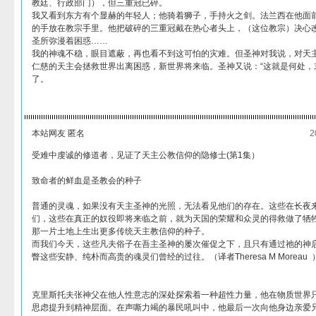
教廷、行政部门），但三重冠已碎。
我又看到东方有个显赫的年轻人；他骑着狮子，手持火之剑。法兰西在他面
的手放在教宗手里。他把破碎的三重冠戴在热心者头上，（这位教宗）决心
圣所弥漫着困惑……
我的神魂不稳，眼目遮蔽，再也看不到这可怕的灾难。但圣神对我说，对天
仁慈的天主会拯救世界出离困惑，新世界将来临。圣神又说：“这就是何处，
了。
本站网友 匿名
2
受难中虔诚的修道者，见证了天主公教信仰的隐修士(第1集）
致命者的鲜血是圣教会的种子
普通的灵魂，如果没有天主圣神的光照，无法看见他们的存在。这些在长夜
们，这些在真正的奴役即将来临之前，就为天国的荣耀和众灵的得救做了牺
那一片土地上生出更多传统天主教信仰的种子。
而我们今天，这些凡夫俗子在吾主圣神的屡次催促之下，且只有通过祂的神
瞥这些安静、纯朴而高贵的魂灵们曾经的过往。（译者Theresa M Moreau 
克里斯托夫张神父在他人性意志的深处探索着一种超性力量，他在物质世界
思虑提升到精神层面。在声嘶力竭的暴民吼叫中，他最后一次向他身边亲爱