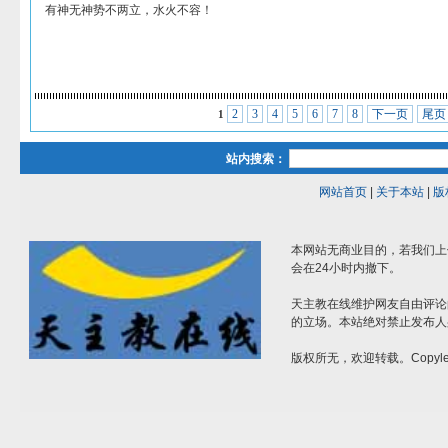
有神无神势不两立，水火不容！
2
3
4
5
6
7
8
下一页
尾页
1
站内搜索：
网站首页
|
关于本站
|
版
本网站无商业目的，若我们上
会在24小时内撤下。
天主教在线维护网友自由评论
的立场。本站绝对禁止发布人
版权所无，欢迎转载。Copylef