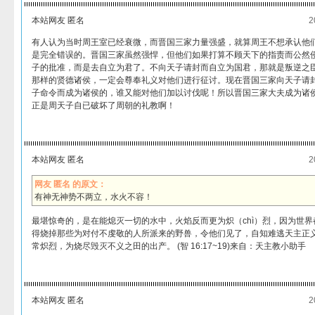
本站网友 匿名
2
有人认为当时周王室已经衰微，而晋国三家力量强盛，就算周王不想承认他
是完全错误的。晋国三家虽然强悍，但他们如果打算不顾天下的指责而公然
子的批准，而是去自立为君了。不向天子请封而自立为国君，那就是叛逆之
那样的贤德诸侯，一定会尊奉礼义对他们进行征讨。现在晋国三家向天子请
子命令而成为诸侯的，谁又能对他们加以讨伐呢！所以晋国三家大夫成为诸
正是周天子自已破坏了周朝的礼教啊！
本站网友 匿名
2
网友 匿名 的原文：
有神无神势不两立，水火不容！
最堪惊奇的，是在能熄灭一切的水中，火焰反而更为炽（chì）烈，因为世
得烧掉那些为对付不虔敬的人所派来的野兽，令他们见了，自知难逃天主正
常炽烈，为烧尽毁灭不义之田的出产。 (智 16:17~19)来自：天主教小助手
本站网友 匿名
2