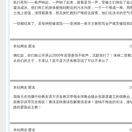
执行死刑——枪声响起。一声响了起来，接着是另一声，苦修士们倒在了血
凝冻成冰。他们死亡的身体被拖到附近的污水沟里，一个一个堆成一堆。周
土地上游荡，清理着废渣，然后匆忙跑到尸堆前去探查。他们在冰冷的空气
一切都结束了。圣母神慰修道院——亚洲第一座天主教熙笃会严规苦修院彻
本站网友 匿名
2
俩红奴，你们敢公开承认2000年若望参加不吱声，沉默就行了！保禄二世
从你们的主子，不承认？是不是方济各教宗说了可以不承认了，
本站网友 匿名
2
我每天在弥撒中给教友讲方济各教宗带领全球教会随从假基督建立的假教会
前教宗训导完全相反！亵渎圣秩亵渎告解亵渎圣体！接纳不悔改的非法，接
路的爱国会主教！
本站网友 匿名
2