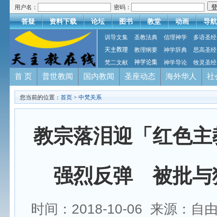
用户名：
密码：
答疑
资料下载
论坛
图书
教堂
动画
导航
训导文集
圣教法典
信理神学
多语圣经
天主教理
教理纲要
神学辞典
思高圣经
梵二文献
神学论集
神学导论
牧灵圣经
首 页
普世教闻
国内教闻
圣座动态
海外华人
社
您当前的位置：
首页
>
中梵关系
教宗落泪迎「红色主
强烈反弹 被批与
时间：2018-10-06 来源：