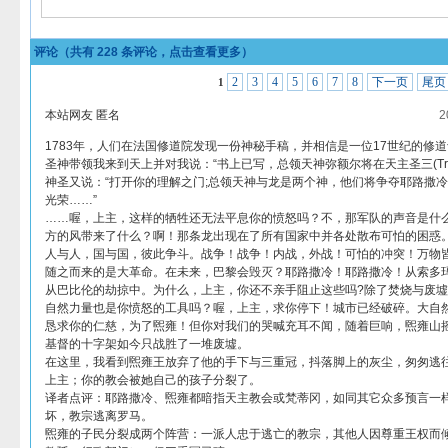
评论（共有
228
条评论，点击查看更多）
2
3
4
5
6
7
8
下一页
尾页
1
本站网友 匿名
2
1783年，人们在法国修道院发现一份神秘手稿，并相信是一位17世纪的修
圣神带领我来到天上并对我说：“书上已写，总领天神弥额尔将在天主圣三(Triangl
神圣又说：“打开你的理解之门;总领天神与龙是两个神，他们将争夺耶路撒冷的王国
光荣……”
……喔，上主，这样的牺牲还无法平息你的愤怒吗？不，那军队的声音是什
方的风带来了什么？啊！那条龙出现在了所有国家中并各处散布可怕的困惑
人与人，国与国，彼此争斗。战争！战争！内战，外战！可怕的冲突！万物
随之而来的是大革命。在未来，巴黎会毁灭？耶路撒冷！耶路撒冷！从索多
从巴比伦的劫掠中。为什么，上主，你还不亲手阻止这些吗?除了焚烧与废
自然力量也是你愤怒的工具吗？喔，上主，求你停下！城市已经破碎。大自
恳求你的仁慈，为了煕雍！但你对我们的哭喊充耳不闻，随着巨响，煕雍山
基督的十字架如今只战胜了一堆废墟。
在这里，我看到煕雍王放弃了他的手下与三重冠，抖落脚上的灰尘，匆匆逃
上主；你的教会被她自己的孩子分裂了。
译者点评：耶路撒冷、煕雍都暗指天主教会或梵蒂冈，如同其它众多预言一
坏，教宗逃离罗马。
煕雍的子民分裂成两个阵营：一派人忠于逃亡的教宗，其他人因尊重王权而