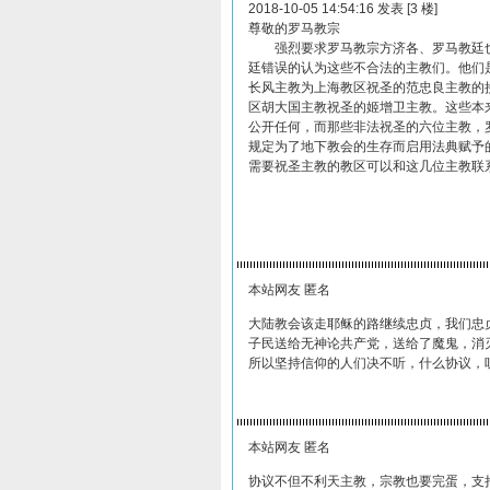
2018-10-05 14:54:16 发表 [3 楼]
尊敬的罗马教宗
强烈要求罗马教宗方济各、罗马教廷也必
廷错误的认为这些不合法的主教们。他们是周
长风主教为上海教区祝圣的范忠良主教的
区胡大国主教祝圣的姬增卫主教。这些本
公开任何，而那些非法祝圣的六位主教，罗
规定为了地下教会的生存而启用法典赋予
需要祝圣主教的教区可以和这几位主教联
本站网友 匿名
大陆教会该走耶稣的路继续忠贞，我们忠
子民送给无神论共产党，送给了魔鬼，消
所以坚持信仰的人们决不听，什么协议，
本站网友 匿名
协议不但不利天主教，宗教也要完蛋，支