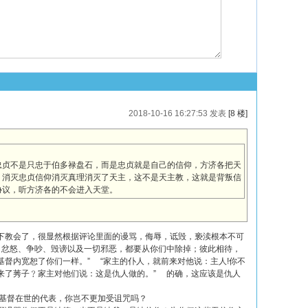
2018-10-16 16:27:53 发表
[8 楼]
忠贞不是只忠于伯多禄盘石，而是忠贞就是自己的信仰，方济各把天
，消灭忠贞信仰消灭真理消灭了天主，这不是天主教，这就是背叛信
协议，听方济各的不会进入天堂。
下教会了，很显然根据评论里面的谩骂，侮辱，诋毁，亵渎根本不可
、忿怒、争吵、毁谤以及一切邪恶，都要从你们中除掉；彼此相待，
督内宽恕了你们一样。” “家主的仆人，就前来对他说：主人!你不
来了莠子﹖家主对他们说：这是仇人做的。” 的确，这应该是仇人
了基督在世的代表，你岂不更加受诅咒吗？