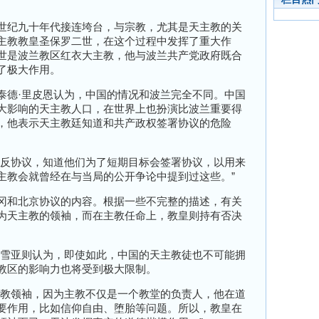
世纪九十年代接连垮台，与宗教，尤其是天主教的关
主教教皇圣保罗二世
，在这个过程中发挥了重大作
世是波兰教区红衣大主教，他与波兰共产党政府既合
了极大作用。
泰德
·
里皮恩认为，中国的情况和波兰完全不同。中国
大影响的天主教人口，在世界上也扮演比波兰重要得
，他
表示天主教廷知道和共产政权签署协议的危险
反协议，知道他们为了短期目标会签署协议，以用来
主教会就曾经在与当局的公开争论中提到过这些。”
冈和北京协议的内容。根据一些不完整的描述，有关
为天主教的领袖，而在主教任命上，教皇则持有否决
雪亚则认为，即使如此，中国的天主教徒也不可能拥
教区的影响力也将受到极大限制。
教领袖，因为主教不仅是一个教堂的负责人，他在道
要作用，比如信仰自由、堕胎等问题。所以，教皇在