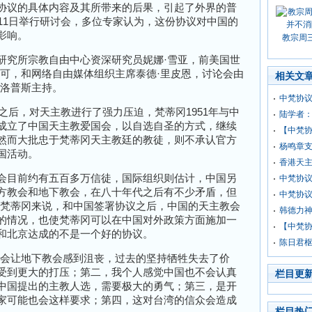
协议的具体内容及其所带来的后果，引起了外界的普
11
日举行研讨会，多位专家认为，这份协议对中国的
影响。
教宗周
研究所宗教自由中心资深研究员妮娜
·
雪亚，前美国世
可，和网络自由媒体组织主席泰德
·
里皮恩，讨论会由
相关文
洛普斯主持。
中梵协
之后，对天主教进行了强力压迫，梵蒂冈
1951
年与中
陆学者
成立了中国天主教爱国会，以自选自圣的方式，继续
【中梵
然而大批忠于梵蒂冈天主教廷的教徒，则不承认官方
杨鸣章支
国活动。
香港天
会目前约有五百多万信徒，国际组织则估计，中国另
中梵协
方教会和地下教会，在八十年代之后有不少矛盾，但
中梵协议
梵蒂冈来说，和中国签署协议之后，中国的天主教会
韩德力
的情况，也使梵蒂冈可以在中国对外政策方面施加一
【中梵协
和北京达成的
不是一个好的协议。
陈日君
会让地下教会感到沮丧，过去的坚持牺牲失去了价
受到更大的打压；第二，我个人感觉中国也不会认真
栏目更
中国提出的主教人选，需要极大的勇气；第三，是开
家可能也会这样要求；第四，这对台湾的信众会造成
栏目热