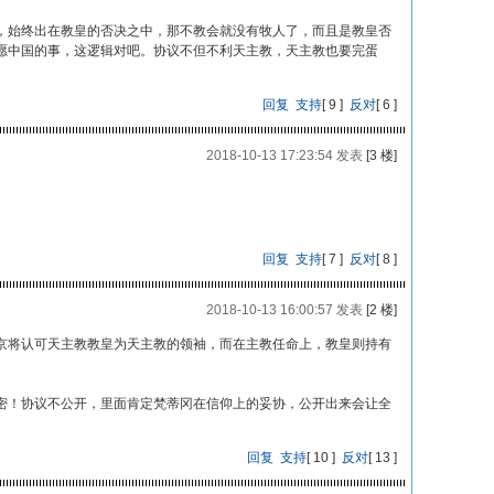
，始终出在教皇的否决之中，那不教会就没有牧人了，而且是教皇否
愿中国的事，这逻辑对吧。协议不但不利天主教，天主教也要完蛋
回复
支持
[
9
]
反对
[
6
]
2018-10-13 17:23:54 发表
[3 楼]
回复
支持
[
7
]
反对
[
8
]
2018-10-13 16:00:57 发表
[2 楼]
京将认可天主教教皇为天主教的领袖，而在主教任命上，教皇则持有
密！协议不公开，里面肯定梵蒂冈在信仰上的妥协，公开出来会让全
回复
支持
[
10
]
反对
[
13
]