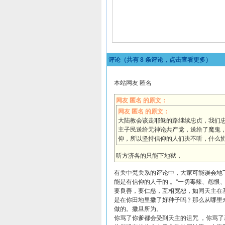
评论（共有
8
条评论，点击查看更多）
本站网友 匿名
网友 匿名 的原文：
网友 匿名 的原文：
大陆教会该走耶稣的路继续忠贞，我们
主子民送给无神论共产党，送给了魔鬼
仰，所以坚持信仰的人们决不听，什么
听方济各的只能下地狱，
有关中梵关系的评论中，大家可能误会地
能是有信仰的人干的 。“一切毒辣、怨恨
要良善，要仁慈，互相宽恕，如同天主在基
是在你田地里撒了好种子吗﹖那么从哪里
做的。撒旦所为。
你骂了你爹都会受到天主的诅咒 ，你骂