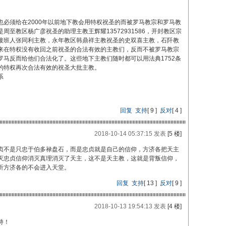
须给在2000年以前地下教会用特权祝圣的而被罗马教宗和罗马教
至教区杨广彦祝圣的助理主教王辉耀13572931586，开封教区宗
接班人张同利主教，永年教区韩鼎祥主教祝圣的史双喜主教，石阡教
来在特权没有收回之前祝圣的合法有效的主教们，反而不被罗马教宗
马反而给他们合法化了。这些地下主教们随时都可以用法典1752条
的特权再次合法有效的祝圣大批主教。
系
回复
支持
[
9
]
反对
[
4
]
2018-10-14 05:37:15 发表
[5 楼]
贞不是只忠于伯多禄盘石，而是忠贞就是自己的信仰，方济各把天主
灭忠贞信仰消灭真理消灭了天主，这不是天主教，这就是背叛信仰，
听方济各的不会进入天堂。
回复
支持
[
13
]
反对
[
9
]
2018-10-13 19:54:13 发表
[4 楼]
持！