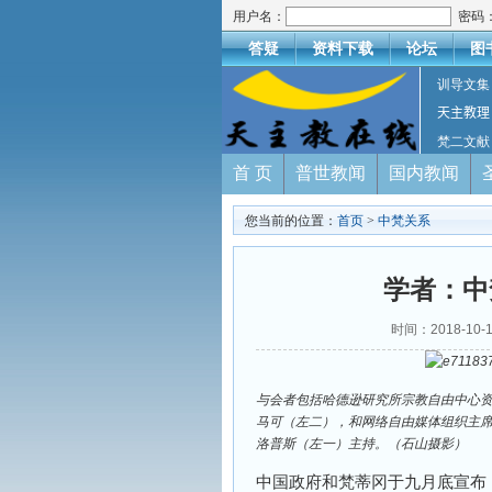
用户名：
密码
答疑
资料下载
论坛
图
训导文集
天主教理
梵二文献
首 页
普世教闻
国内教闻
您当前的位置：
首页
>
中梵关系
学者：中
时间：2018-1
与会者包括哈德逊研究所宗教自由中心资
马可（左二），和网络自由媒体组织主席
洛普斯（左一）主持。（石山摄影）
中国政府和梵蒂冈于九月底宣布