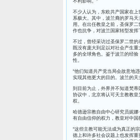
不利影响。
“
不少人认为，东欧共产国家在上
系极大。其中，波兰裔的罗马天
用。在出任教皇之前，圣保罗二
作也抗争，对波兰国家转型发挥
不过，曾经采访过圣保罗二世的
既没有庞大到足以对社会产生重
多的全球角色。鉴于波兰的经验
性。
“他们知道共产党
当局
会故意地违
实现其他更大的目的。波兰的天
到目前为止，外界并不知道梵蒂
协议中，北京将认可天主教教皇
权。
哈德逊宗教自由中心研究员妮娜
·
有自由信仰的权力，教皇对中国
“
这些主教可能无法成为真正的宗
德上和许多社会议题上也发挥重