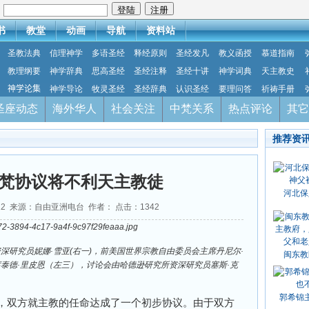
：
书
教堂
动画
导航
资料站
圣教法典
信理神学
多语圣经
释经原则
圣经发凡
教义函授
慕道指南
教理纲要
神学辞典
思高圣经
圣经注释
圣经十讲
神学词典
天主教史
神学论集
神学导论
牧灵圣经
圣经辞典
认识圣经
要理问答
祈祷手册
圣座动态
海外华人
社会关注
中梵关系
热点评论
其它
推荐资
梵协议将不利天主教徒
河北保
0-12 来源：自由亚洲电台 作者： 点击：
1342
深研究员妮娜·雪亚(右一)，前美国世界宗教自由委员会主席丹尼尔·
闽东教
泰德·里皮恩（左三），讨论会由哈德逊研究所资深研究员塞斯·克
郭希锦
，双方就主教的任命达成了一个初步协议。由于双方