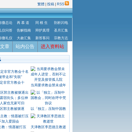
繁體
|
投稿
|
RSS
弥撒总论
再 慕 道
同 根 生
剖析闪电
礼仪问答
告解指南
辩护真理
圣月汇集
弥撒礼仪
大赦汇集
新答客问
宗教方志
文章
站内公告
进入资料站
讯
定非官方教会十
当局要求教会禁未成年
区郭主教被驱逐
以「独立」压制中国教
主教：情愿被打压
天津教区李思德主教逝