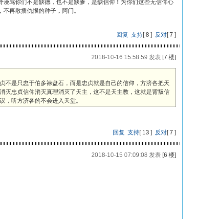
野谩骂你们不是缺德，也不是缺爹，是缺信仰！为你们这些无信仰心
，不再散播仇恨的种子，阿门。
回复
支持
[
8
]
反对
[
7
]
2018-10-16 15:58:59 发表
[7 楼]
贞不是只忠于伯多禄盘石，而是忠贞就是自己的信仰，方济各把天
消灭忠贞信仰消灭真理消灭了天主，这不是天主教，这就是背叛信
议，听方济各的不会进入天堂。
回复
支持
[
13
]
反对
[
7
]
2018-10-15 07:09:08 发表
[6 楼]