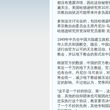
都没有透露详情，因此这份秘密
遍关注。美国哈德逊研究所
10
月
宗教自由状况可能带来许多负面
参加这次讨论会的，包括哈德逊
界宗教自由委员会主席丹尼尔
·
马
哈德逊研究所资深研究员塞斯
·
克
1949
年中共在中国大陆建立政权
华人民共和国断交。随后，中国
进行由官方认可的天主教活动。
教会，并以地下教会的形式在中
根据官方的数据，中国的官方教
有近一千万的地下天主教徒。官
也有合作。丹尼尔
·
马可表示，对
将会统一，减少地下教徒被压迫
定的影响。不过他认为，梵蒂冈
“
这不是一个好的协议。第一，这
值，其他的信仰团体也可能因此
忠实执行这个协议，教皇要否决
了一个不好的先例，其他专制国