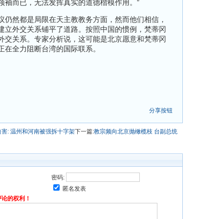
领袖而已，无法发挥真实的道德楷模作用。”
议仍然都是局限在天主教教务方面，然而他们相信，
建立外交关系铺平了道路。按照中国的惯例，梵蒂冈
外交关系。专家分析说，这可能是北京愿意和梵蒂冈
正在全力阻断台湾的国际联系。
分享按钮
害: 温州和河南被强拆十字架
下一篇:
教宗频向北京抛橄榄枝 台副总统
密码:
匿名发表
评论的权利！