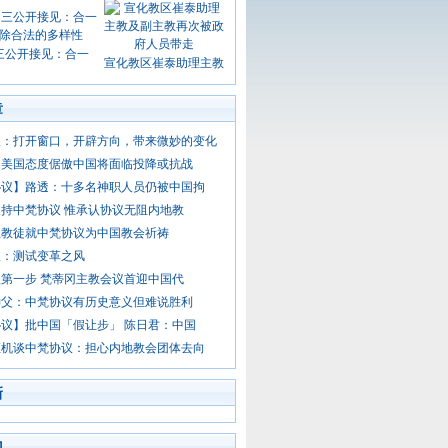
三公开接见：合一
宣化教区崔泰助理主教
章
议：打开窗口，开辟方向，带来微妙的变化
：美国态度倨傲中国将面临投降或抗战
协议】路透：十多名神职人员仍被中国拘
持中梵协议 惟承认协议无阻内地教
主教徒就中梵协议为中国教会祈祷
议：测试变革之风
第一步 梵蒂冈主教会议首迎中国代
神父：中梵协议有历史意义但难说胜利
议】批中国「假让步」 陈日君：中国
枢机谈中梵协议：担心内地教会团体去向
新
门