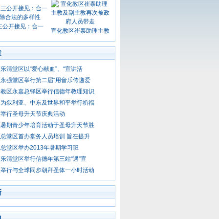
三公开接见：合一
宣化教区崔泰助理主教
章
乐清堂区以“爱心献血”、“宣讲活
永强堂区举行第二届“用音乐传递爱
州教区永嘉总铎区举行信德年教理知识
区为叙利亚、中东及世界和平举行祈福
区举行圣母升天节庆典活动
区暑期青少年培育活动于圣母升天节胜
总堂区首办堂务人员培训 旨在提升
总堂区举办2013年暑期学习班
乐清堂区举行信德年第三站“遇”宣
区举行与全球同步朝拜圣体一小时活动
新
门