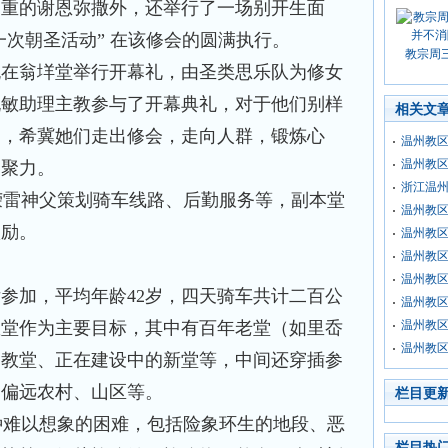
隆重的谢恩弥撒外，还举行了一场别开生面
一次朝圣活动” 在该修会的圆满执行。
教宗周
日晚在翁垟堂举行开幕礼，由圣类思乐队为修女
祝敏助理主教参与了开幕典礼，对于他们别样
相关文
励，希冀她们走出修会，走向人群，锻炼心
温州教区
温州教区
凝聚力。
浙江温
雷神父策划骑车线路、后勤服务等，副本堂
温州教
激励。
温州教
温州教
温州教区
女参加，平均年龄42岁，四天骑车共计二百公
温州教区
教堂作为主要目标，其中有百年老堂（如里岙
温州教区
温州教
的教堂、正在建设中的新堂等，中间还穿插参
、偏远农村、山区等。
栏目更
难以想象的困难，包括险象环生的地段、恶
栏目热