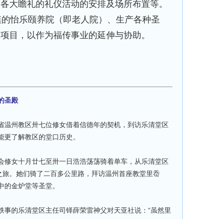
助各大瞻礼的礼仪活动的安排及场所布置等。
的怡乐颐养院（即老人院）、生产各种圣
务项目，以作为福传事业的延伸与协助。
的圣殿
省温州教区卅七位修女借着信德年的契机，到访乐清堂区
能更了解教区的堂口历史。
会修女十月廿七至卅一日浩浩荡荡骑着单车，从乐清堂区
圣之旅。她们骑了二百多公里路，拜访温州首座教堂里岙
中的金炉堂等圣堂。
轶事的乐清堂区主任司铎薛荣雷神父对天亚社说：“虽然里