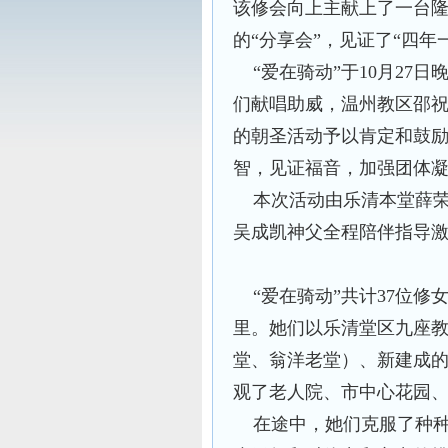
该修会向上主献上了一台
的“分享会”，见证了“四年
“爱在骑动”于10月27
们献唱助威，温州教区邵
的朝圣活动予以肯定和鼓
智，见证福音，加强团体
本次活动由乐清本堂薛荣
吴成凯神父全程陪伴指导
“爱在骑动”共计37位修
里。她们以乐清堂区九座
堂、翁洋老堂）、新建成
观了老人院、市中心花园
在途中，她们克服了种种