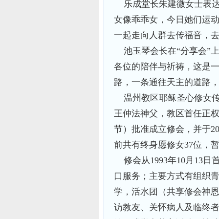
乐成堂长朱建微女士表达
女像乖乖女，今日她们运
一起走向人群去传福音，去
池玉琴会长在“分享会”上
各位的陪伴与祈祷，这是
路，一条通往天主的道路，
温州教区耶稣圣心修女传教
王仲法神父，教区首任正权林
节）批准成立修会，并于20
前共有终身愿修女37位，暂
修会从1993年10月13
口服务；主要方式有组织
学，活水团（共享修会神
访教友、关怀病人及临终