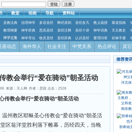
：
书
教堂
动画
导航
资料站
圣教法典
信理神学
多语圣经
释经原则
圣经发凡
教义函授
慕道指南
教理纲要
神学辞典
思高圣经
圣经注释
圣经十讲
神学词典
天主教史
神学论集
神学导论
牧灵圣经
圣经辞典
认识圣经
要理问答
祈祷手册
圣座动态
海外华人
社会关注
中梵关系
热点评论
其它
推荐资
传教会举行“爱在骑动”朝圣活动
河北保
1-06 来源：天人网 作者：思葭 点击：
2528
心传教会举行“爱在骑动”朝圣活动
闽东教
】温州教区耶稣圣心传教会“爱在骑动”朝圣活
在乐清堂区翁洋堂胜利落下帷幕，历经四天，当晚
郭希锦