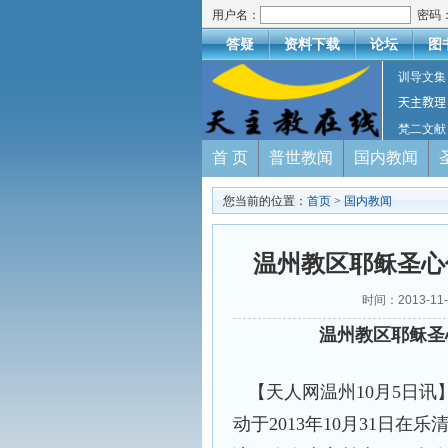
用户名：
密码
答疑
资料下载
论坛
图
训导文集
天主教理
梵二文献
首 页
普世教闻
国内教闻
您当前的位置：
首页
>
国内教闻
温州教区耶稣圣心
时间：2013-1
温州教区耶稣圣
【天人网温州10月5日讯
动于2013年10月31日