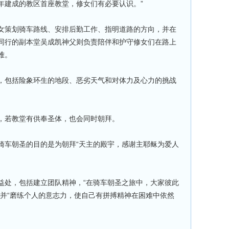
年建成的教区首座教堂，修女们有必要认识。”
女策划骑车路线、安排后勤工作、指明道路的方向，并在
同行的副本堂吴成凯神父则负责陪伴和护守修女们在路上
难。
，包括险象环生的地段、恶劣天气和对体力及心力的挑战
，若教堂有供奉圣体，也会同时朝拜。
骑车朝圣的目的是为朝拜“天主的殿宇，感谢主耶稣为爱人
益处，包括建立团队精神，“在骑车朝圣之旅中，大家彼此
，并“磨练个人的意志力，使自己有拼搏精神在困难中依然