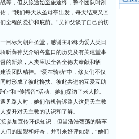
挑战等，但从旅途始至旅途终，整个团队时刻
佑，“我们每天从圣母亭出发，每天结束又回
们全程的爱护和庇荫。”吴神父谈了自己的切
第一目标为朝拜圣堂，感谢主耶稣为爱人类日
时聆听薛神父介绍各堂口的历史及有关建堂事
基督的新娘，人类应以全备全德去奉献和牺
建设团队精神。“爱在骑动”中，修女们不仅
，同时形成了彼此搀扶、彼此共进的互爱互助
爱心”和“传福音”活动。她们探访了老人院、
中遇见路人时，她们借机告诉路人这是天主教
世人提升对天主教的认识和了解。
接参加宣传环保知识，但当浩浩荡荡的骑车
人们的围观和好奇，并引来好评如潮，“她们