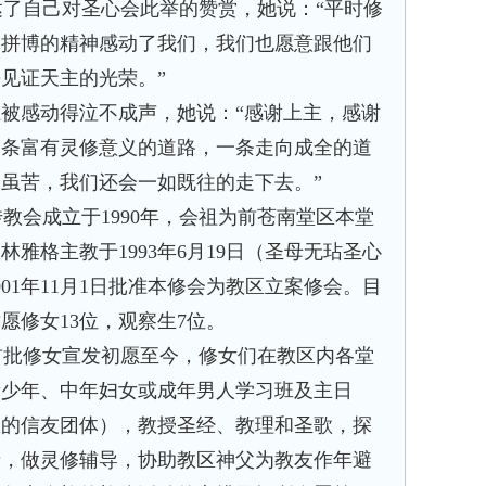
了自己对圣心会此举的赞赏，她说：“平时修
动拼博的精神感动了我们，我们也愿意跟他们
见证天主的光荣。”
被感动得泣不成声，她说：“感谢上主，感谢
一条富有灵修意义的道路，一条走向成全的道
虽苦，我们还会一如既往的走下去。”
会成立于1990年，会祖为前苍南堂区本堂
雅格主教于1993年6月19日（圣母无玷圣心
01年11月1日批准本修会为教区立案修会。目
愿修女13位，观察生7位。
日首批修女宣发初愿至今，修女们在教区内各堂
青少年、中年妇女或成年男人学习班及主日
恩的信友团体），教授圣经、教理和圣歌，探
者，做灵修辅导，协助教区神父为教友作年避