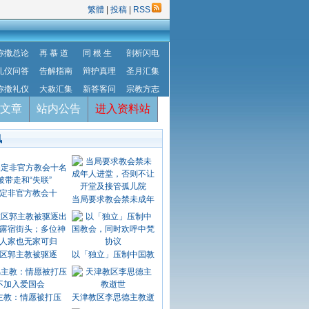
繁體
|
投稿
|
RSS
弥撒总论
再 慕 道
同 根 生
剖析闪电
礼仪问答
告解指南
辩护真理
圣月汇集
弥撒礼仪
大赦汇集
新答客问
宗教方志
文章
站内公告
进入资料站
讯
定非官方教会十
当局要求教会禁未成年
区郭主教被驱逐
以「独立」压制中国教
主教：情愿被打压
天津教区李思德主教逝