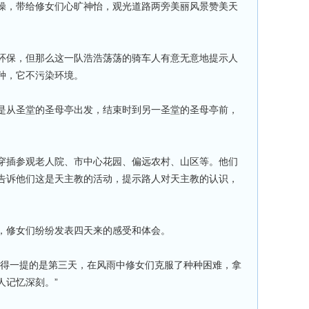
操，带给修女们心旷神怡，观光道路两旁美丽风景赞美天
环保，但那么这一队浩浩荡荡的骑车人有意无意地提示人
种，它不污染环境。
是从圣堂的圣母亭出发，结束时到另一圣堂的圣母亭前，
穿插参观老人院、市中心花园、偏远农村、山区等。他们
告诉他们这是天主教的活动，提示路人对天主教的认识，
，修女们纷纷发表四天来的感受和体会。
值得一提的是第三天，在风雨中修女们克服了种种困难，拿
人记忆深刻。”