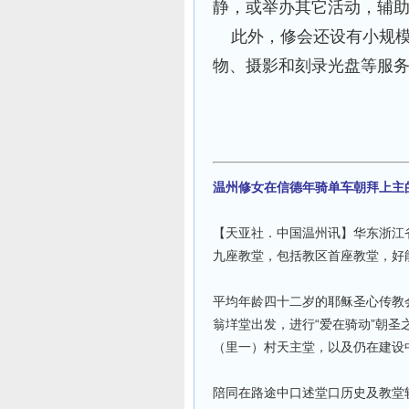
静，或举办其它活动，辅
此外，修会还设有小规模
物、摄影和刻录光盘等服
温州修女在信德年骑单车朝拜上主
【天亚社．中国温州讯】华东浙江
九座教堂，包括教区首座教堂，好
平均年龄四十二岁的耶稣圣心传教
翁垟堂出发，进行“爱在骑动”朝
（里一）村天主堂，以及仍在建设
陪同在路途中口述堂口历史及教堂