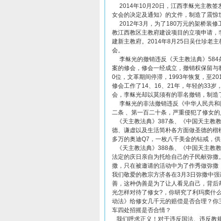
2014年10月20日，江西李稣光主教签
女会的决定及通知》的文件，制造了震惊
2012年3月，为了180万元的架桥装
教江西教区主教府建设项目的立项申请，李
建新主教府。2014年8月25日吴仕珍老
会。
李稣光的撤销违反《天主教法典》584
案的修会，修会一经成立，撤销权保留与教
0位，文革期间停滞，1993年恢复，至201
修会工作了14、16、21年，年轻的33
会，李稣光却以莫须有的罪名撤销，制造
李稣光的非法撤销违反《中华人民共和
二条 、第一百二十条，严重侵犯了修女
《天主教法典》387条、《中国天主教
德、谦虚以及生活简朴各方面做圣德的楷模
多万的奥迪Q7，一枚八千美金的钻戒，
《天主教法典》388条、《中国天主教
法定的庆日亲自为托给自己的子民献弥撒
撒，只在被邀请的活动中为了作秀做弥撒
我们敬爱的教宗方济各在3月3日弥撒中
善，这种伪善是为了让人看见自己，背后
光怎样对待了修女?，你研究了利玛窦什
动法》给修女几千元的赔偿是否合理？你
车四处招摇是否合情？
我们呼求正义！对于违反国法、违反教规