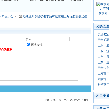
教宗周
7年度大会
下一篇:
浙江温州教区被要求所有教堂在三月底前安装监控
相关文
美洲/巴
密码:
百年前写
匿名发表
山东：
评论的权利！
山东：济
山东：
山东：追
百年法
上海百
内蒙古
科学家用
栏目更
2017-03-29 17:09:22 发表
[2 楼]
栏目热