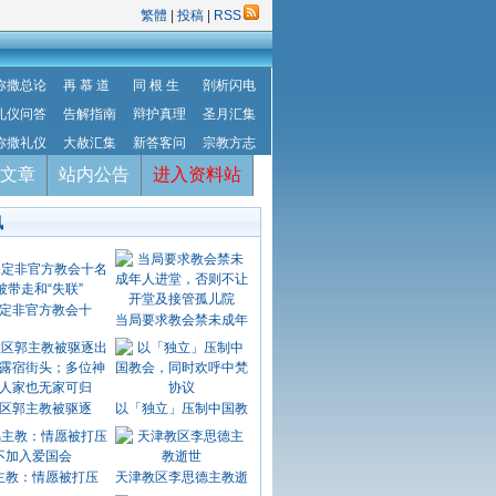
繁體
|
投稿
|
RSS
弥撒总论
再 慕 道
同 根 生
剖析闪电
礼仪问答
告解指南
辩护真理
圣月汇集
弥撒礼仪
大赦汇集
新答客问
宗教方志
文章
站内公告
进入资料站
讯
定非官方教会十
当局要求教会禁未成年
区郭主教被驱逐
以「独立」压制中国教
主教：情愿被打压
天津教区李思德主教逝