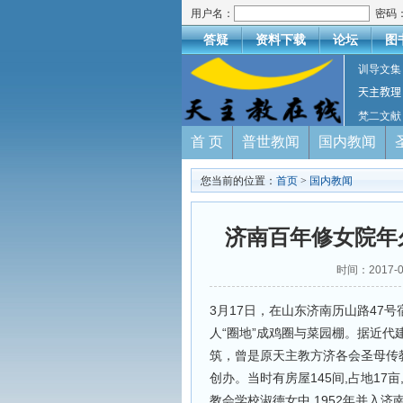
用户名：
密码
答疑
资料下载
论坛
图
训导文集
天主教理
梵二文献
首 页
普世教闻
国内教闻
您当前的位置：
首页
>
国内教闻
济南百年修女院年
时间：2017-
3月17日，在山东济南历山路47
人“圈地”成鸡圈与菜园棚。据近
筑，曾是原天主教方济各会圣母传教
创办。当时有房屋145间,占地17
教会学校淑德女中,1952年并入济