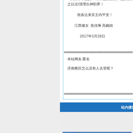
之以法!清理出神职界！
祝各位来宾主内平安！
江西修女 焦佳琳 高婉娟
2017年3月28日
本站网友 匿名
济南教区怎么没有人去管呢？
站内搜