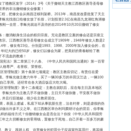
发了赣教区发字（2014）3号《关于撤销天主教江西教区善导圣母修
世界的非法撤销修女会惨案！
修工程，把修女会从南昌迁移到架桥。2013年，南昌发改委批复了天主
稣光找借口给修女放了长假，计划投资2.3亿在南昌九龙湖红角洲修
主教刚一去世，李稣光就迫不及待的在2014年10月20日撤销了修女
条：撤消献身生活会的权归宗座。无论是教区立案的修会还是宗座立
宗。江西教区善导圣母修女会成立于1909年，1948年修女人数是2
4年，修女有23位。分别是1993、1998、2000年加入修女会的，在
岁，年纪大的已经50岁，修女们以修会为家，把美好的青春献给了教
了不流血的教难！
国宪法》第二章第三十八条、《中华人民共和国民法通则》第一百零
的人格尊严、名誉权、荣誉权。
教区管理制度》第十条第七项规定：教区主教应切记，有责任在爱
。李稣光做主教六年半，买了一辆30多万的丰田汉兰达，一辆100
供自己享用。还经常在各大酒店饭店大吃大喝。
教区管理制度》第十二条规定：主教在就职后，应在每主日及本地区
。李稣光作为主教几乎不做弥撒，主日天不做弥撒，平安夜不做弥
，并且行踪诡秘，很少在主教府居住。
强调，表面上虔诚，私底下却从事肮脏生意，沽名钓誉，则是虚假的伪
却做出许多不义之举。在江西教区举办利玛窦研讨会的背后，你李稣
么样的福传方式？你撤销修女会是否合法？你按《中华人民共和国劳
三年之久切断修女的零用钱，置修女于死地，自己开着一百多万的豪
、教义、践踏人权、迫害修女的犯罪分子应该审判其罪行，将其绳