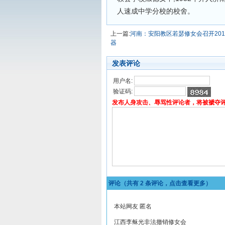
人速成中学分校的校舍。
上一篇:
河南：安阳教区若瑟修女会召开201
器
发表评论
用户名:
验证码:
发布人身攻击、辱骂性评论者，将被褫夺
评论（共有
2
条评论，点击查看更多）
本站网友 匿名
江西李稣光非法撤销修女会