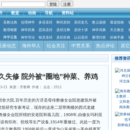
：
书
教堂
动画
导航
资料站
圣教法典
信理神学
多语圣经
释经原则
圣经发凡
教义函授
慕道指南
教理纲要
神学辞典
思高圣经
圣经注释
圣经十讲
神学词典
天主教史
神学论集
神学导论
牧灵圣经
圣经辞典
认识圣经
要理问答
祈祷手册
圣座动态
海外华人
社会关注
中梵关系
热点评论
其它
推荐资
久失修 院外被“圈地”种菜、养鸡
河北保
03-21 来源：齐鲁网 作者： 点击：
2511
号宿舍大院,百年历史的方济圣母传教修女会院老建筑外被
代建筑研究专家考证，现存的这座二层带阁楼的西式老建
闽东教
修女会院所辖的安老院和孤儿院，1908年,由修女玛利亚
亩,设有织布、纺线等生产设备,1914年重修过。此处一度为
郭希锦
南市立教养院,1958年前后一度成为山东省第一革命残废军