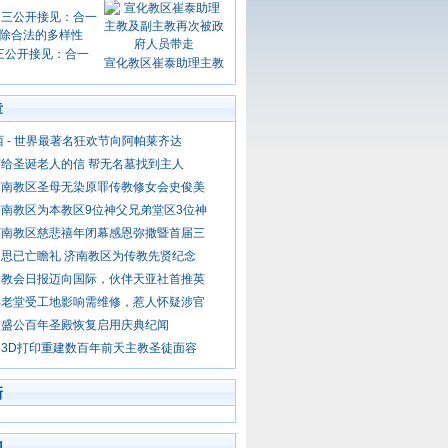
三公开接见：合一
宣化教区崔泰助理主教
章
西 - 世界最著名狂欢节向阿帕莱齐达
给圣诞老人的信 帮无名墓找到主人
济南教区圣母无染原罪传教修女会史俊美
南教区为本教区9位神父兄弟堂区3位神
济南教区慈悲禧年闭幕感恩弥撒暨首届三
思已亡瞻礼 济南教区为传教先贤纪念
文教会日报迈向国际，伙伴天亚社首推英
年老堂受工地影响需维修，惹人怀疑涉官
三盛公百年圣殿恢复启用庆典纪闻
3D打印重建数百年前天主教圣徒面容
新
门