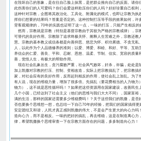
在毁坏自己的形象，是在往自己脸上抹黑，是把群众推向自己的反面。请你
此伤害你们的人可爱吗？你们会爱这样欺压你们的人吗？好好珍重自己权利
这种针对宗教，企图将其政治化、工具化、附属化的模式，也即让宗教为执
挥你们想要的结果吗？答案是否定的。这种控制打压等手段的效果如何，许
背客观规律的，70年的实践也证明了这一点，一味的打压，只能产生相反的
然而，宗教就是宗教（特别是基督宗教由于其较为严格的宗教戒律），宗
可替代的良好作用。宗教除了追求终极关怀、阐释人生苦难之外，宗教还教
慧。宗教的基本教义或信条都是向善抑恶、慈悲为怀、积功累德、不贪无私
人，以此作为个人品德修养的准则；以爱、博爱、和睦、和好、平等、互助
养信众的仁爱、善良、平和、忍耐、恩慈、温柔、节制、信实、宽容的质量
善，觉悟人生，有极大的帮助作用。
现在社会乱象丛生，贪污腐败严重，社会风气败坏，奸杀，诈骗，处处是
加上凯撒对宗教的打压、控制、变相改造，实际上把宗教搞乱了，把宗教搞
家，对社会应有的良好作用，反而起到相反的作用，使社会乱上加乱。为了
有人说，现在的维稳力量，增加了很多倍。先搞乱（要花费相当的人力物力
物力），这不就是恶性循环吗！？如果把这些资源用在国家建设，改善民生
几个小国，已经达到了社会主义（他们的思维与我们大大不同），国家富裕
满的生活，那样的国家还需要多少维稳费吗！？关于这些我们的凯撒，是否
否也要换个思维想一想，也总结一下自己70年的经验，把我们的国家搞得更
安定团结又和谐，人民才真正感到凯撒的伟大，不是会产生更大的向心力吗
造向心力，而不是相反。一味的把好的搞乱，再去维稳，这是在制造离心力
律，希望凯撒换个思维审查一下在宗教方面存在的问题，多多制造向心力！