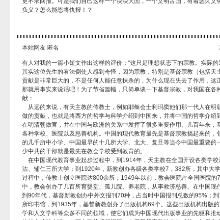
更不求回报。可是我们自己这样一个泱泱大国，一个文明古国，有着悠久文
负义？怎么能恩将仇报！？
本站网友 匿名
有人对我的一篇小短文作出这样的评价：“这只是理想状态下的宗教。实际的
其实这位先生的看法倒使人感到奇怪，因为宗教，特别是基督宗教（包括天
贡献是非常巨大的，不是任何人能任意抹杀的，为什么现在失去了作用，这
那就用事实来说话吧！为了节省篇幅，只简单谈一下基督宗教，对我国在各
献：
从远的来说，有天主教的传教士，例如耶稣会士利玛窦他们那一代人在明
做的贡献，也就是将西方的哲学与科学介绍到中国来，并将中国的哲学介绍
在明清朝做官，并在中国与欧洲的关系中发挥了很多重要作用。几百年来，
各种学校、医院以及慈善机构。中国的现代教育最先是基督宗教搞起来的，
的几千所中小学、中国最早的十几所大学。北大、复旦等当今中国最重要的
少中共的干部就是最先在教会学校受到教育的。
在中国现代教育事业起步过程中，到1914年，天主教在全国开设各类学校达
沽、辅仁三所大学；到1920年，新教创办各级各类学校7，382所，其中大
过程中，传教士创立医院达800余所；1949年以前，教会医院占全国医院的
中，教会创办了几百所育婴堂、孤儿院、养老院，从事救济慈善。在中国现代
到90年代，基督新教创办中外文报刊70种，占当时中国报刊总数的95%；到1
所印书馆，到1935年，基督新教创办了出版机构69个。这些出版机构出版
学和人文学科等众多不同的领域，使它们成为中国现代出版事业的先驱和推