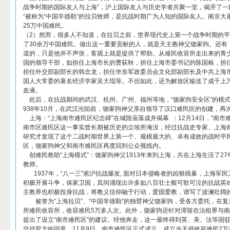
战争时期的国际友人与上海”，沪上国际友人与历史学者共聚一堂，揭开了一
“被称为“中国辛德勒”的拉贝牧师，是抗战时期广为人知的国际友人。南京大
25万中国难民。
（2）然而，很多人不知道，在拉贝之前，世界现代史上第一个战争时期的
了30余万中国难民。做出这一重要贡献的人，就是天主教神父饶家驹。还有
道的，只是他并不声张，客观上就是提供了帮助。从难民收容所走出来的青
国的领导干部，如担任上海市长的曹荻秋，担任上海市委书记的陈国栋，担
担任外交部副部长的韩念龙，担任华东军政委员会文化部副部长及中共上海
国人大常委的著名经济学家吴大琨等。不但如此，还为解放区输送了成千上
血液。
此后，在抗战期间的武汉、杭州、广州、福州等地，“饶家驹安全区”的模式
938年10月，在武汉沦陷前，饶家驹神父亲自领导了汉口难民区的创建，再
上海：“上海南市难民区纪念碑”在城隍庙落成并揭幕 ：12月14日，“南市
南市区难民区这一事实曾长期被历史的尘埃所淹没，经过抗战史专家、上海
研究才发现了这个二战时期世界上第一个、规模最大的、卓有成效的战时平
区，饶家驹神父和南市难民区再度回到公众视线内。
创难民救助“上海模式”：饶家驹神父1913年来到上海，共在上海生活了2
教师。
1937年，“八一三”淞沪抗战爆发, 面对日本侵略者的凶狠残暴，上海军
积极开展斗争，保家卫国，其间涌现出许多如八百壮士般可歌可泣的抗战英
主教界也积极投身抗战，将教义信仰融于行动，爱国爱教，谱写了波澜壮阔
被誉为“上海拉贝”、“中国辛德勒”的独臂神父饶家驹，受各方委托，在复
所难民收容所，收容难民5万多人次。此外，饶家驹还针对滞留在法租界与
提出了设立“南市难民区”的建议。经他奔走，这一最终得到英、美、法等国
交战双方的同意，11月9日，南市难民区正式成立。成立当天就收容难民2