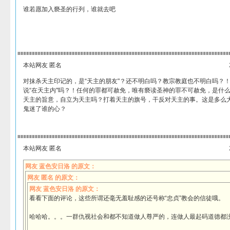
谁若愿加入褻圣的行列，谁就去吧
本站网友 匿名
对抹杀天主印记的，是“天主的朋友"？还不明白吗？教宗教庭也不明白吗？
说“在天主内"吗？！任何的罪都可赦免，唯有褻读圣神的罪不可赦免，是什
天主的旨意，自立为天主吗？打着天主的旗号，干反对天主的事。这是多么
鬼迷了谁的心？
本站网友 匿名
网友 蓝色安日洛 的原文：
网友 匿名 的原文：
网友 蓝色安日洛 的原文：
看看下面的评论，这些所谓还毫无羞耻感的还号称“忠贞”教会的信徒哦。
哈哈哈。。。一群仇视社会和都不知道做人尊严的，连做人最起码道德都