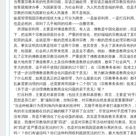
当尊重宗教本有的性质和功能，应该正确处理，更应该正确发挥宗教应有的
按客观规律办事，为国家富强，为社会和谐，为人民负责造福的举措。也是
宗教的功能为国家社会和人民服务，而不是相反。
纵观管理我国宗教的现状大体上可分为两类，一是纵容利用，一是打压利用
也是必然的，得到了几乎相同的结果——自酿苦果。
所谓纵容利用，主要是对佛道教而言。有人说，佛教是中国化最好的，但
下，把这两个宗教搞得面目全非，严重的世俗化，把好端端的宗教搞成了某
犯罪的温床。这就是用一般的思维去看待宗教，用一般的思维去处理宗教问
具。事实证明其结果是毁坏了这两个宗教，使其变质，失去了原来的应有的
用，给国家、社会和人民带来危害，这是走不通的。例如，佛教道教商业化
乱了正常的佛教道教宗教活动秩序，严重损害了佛教道教的形象，而且滋生
极大地伤害了佛道教界人士及信仰佛教道教群众的感情，败坏了社会风气，
常大的危害。这不得不使我们国家的12个部门，在《宗教事务条例》批准之
于进一步治理佛教道教商业化问题的若干意见》，努力解决佛教道教商业化
了什么程度，如果是真正的正确管理，为什么最新出的《宗教事务条例》都
乱象需要治理的问题，还需要再劳国家十二个部门在《宗教事务条例》批准
《关于进一步治理佛教道教商业化问题的若干意见》呢？
打压利用，主要是对基督宗教（包括天主教和基督教）而言，主要是“对手思
思想是异己的”，要“遏制宗教，控制宗教，对宗教的自然发展设置重重障碍”，“
“当这种粗暴行为受到海内外媒体的批评时，又随手将批评者打成敌对势力，
有的非法措施都在目的正确的幌子下获得了合法性”，尽管这种对手思维下的
没有消除，而是不断强化了社会动荡的基础。其实是导致政教关系紧张、政
最近，凯撒对宗教场所还要“四进”，这是对宗教正常活动对侵犯与亵渎。宪
的“四进”是严重违反宪法的行为，也是对自称我国是政教分离的失信。社会主
吗！？你们有诚信吗？你们这种利用权利践踏宪法的行为，极大地伤害了基