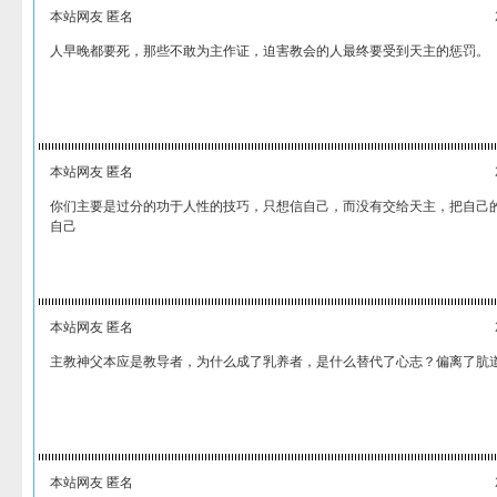
本站网友 匿名
人早晚都要死，那些不敢为主作证，迫害教会的人最终要受到天主的惩罚。
本站网友 匿名
你们主要是过分的功于人性的技巧，只想信自己，而没有交给天主，把自己
自己
本站网友 匿名
主教神父本应是教导者，为什么成了乳养者，是什么替代了心志？偏离了肮
本站网友 匿名