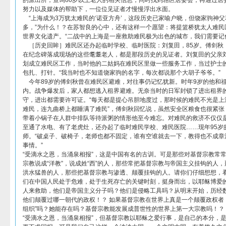
的派出所，查询80岁以上老人的相关信息，同时找到辖区居委会，再通过居委
努力以及媒体的帮助下，一位位见证者才慢慢浮出水面。
“上海成为3万犹太难民的‘诺亚方舟’，这段历史已家喻户晓，但饶家驹神
多，”为什么！？在苏智良的心中，还有这样一个愿望：将提篮桥犹太人难民区
世界文化遗产。“二战中的上海是一座救助难民极为出色的城市，我们需要记
［历史回眸］难民区还办起临时学校、临时医院：刘复田，85岁。傅剑秋，
在纪念碑落成现场的这些耄耋老人，都是那段历史的见证者。刘复田的父亲
划成立难民区工作，当时他的二姑妈在难民区里做一些服务工作，当过护士
包扎、打针。“我当时也不知道饶家驹的名字，每次都说那个大胡子爷爷。”
今年89岁的傅剑秋曾在难民区避难，对往事仍记忆犹新。时年9岁的他和
内。战争爆发后，家人都想逃入租界避难。无奈当时的日军封锁了进出租界
守，进出都需要许可证。“每天都是提心吊胆地度过，那时候的难民不光是上
难民，连九曲桥上都睡满了难民”，傅剑秋回忆说，虽然安全区粮食也很紧张
带着小锅子在人群中排队等待派粥的情形他至今难忘。对难民的救济不仅仅
至通了水电、有了老虎灶，还办起了临时难民学校、难民医院……现年95岁
师。“破桌子、破椅子，老师也都不固定，谁有空谁就去一下，教得也不成章
事情。”
“受滴水之恩，当涌泉相报”，这是中国有名的古训。可是那些对基督宗教常
宗教说成“洋教”，说成姓“西”的人，那些常把基督宗教与帝国主义挂钩的人
洪水猛兽的人，那些把基督宗教与渗透、颠覆挂钩的人。请你们仔细想想，
们在中国人民处于危难，处于生死存亡的关键时刻，挺身而出，以耶稣博爱
人来救助，他们是帝国主义分子吗？他们是侵略工具吗？从明末开始，历经
他们颠覆过哪一朝代的政权！？ 如果基督宗教在世界上真是一个颠覆政权者
组织”吗？她能存在吗？基督宗教能发展成普世性的世界上第一大宗教吗！？
“受滴水之恩，当涌泉相报”，但基督宗教以耶稣之爱行事，是自己的本分，