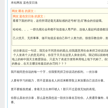
本站网友 蓝色安日洛
网友 匿名 的原文：
网友 蓝色安日洛 的原文：
看看下面的评论，这些所谓还毫无羞耻感的还号称“忠贞”教会的信徒哦。
哈哈哈。。。一群仇视社会和都不知道做人尊严的，连做人最起码道德都
己人忧天、无所事事、做不知道反省自己和个人努力的。假借宗教信仰，
伏尔泰说过一句话，我完全不同意你的观点,但我愿意用生命来捍卫你说话
个人发表个人的意见评论，你至于天天在这里人身攻击吗。我记得以前称
地上的称中国天主教爱国会。只是为了表述方便简单用地上地下代称了。你
的教会，在天主哪没有最后的永罚吗？？？
我不能同意你说的每一个字，但我誓死捍卫你说话的权利。---伏尔泰
人要有学习的能力，而不是篡改名人的话来断章取义来加重自己说话分量。
更不要狐假虎威，拿着天主出来吓唬人！那只不过是很无知的表现。
你那么喜欢伏尔泰，那么蓝色我也送一段伏尔泰名言给你。人类通常像狗，
番。