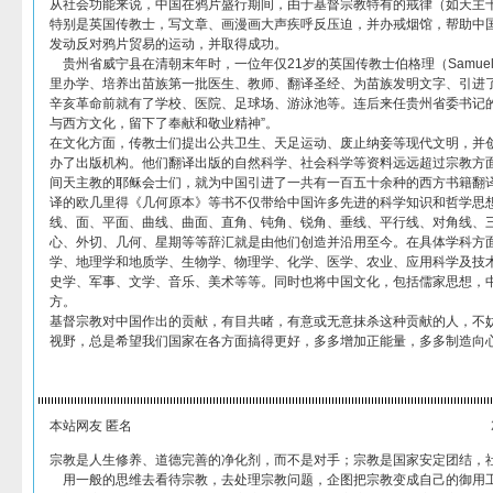
从社会功能来说，中国在鸦片盛行期间，由于基督宗教特有的戒律（如天主
特别是英国传教士，写文章、画漫画大声疾呼反压迫，并办戒烟馆，帮助中
发动反对鸦片贸易的运动，并取得成功。
贵州省威宁县在清朝末年时，一位年仅21岁的英国传教士伯格理（Samuel Poll
里办学、培养出苗族第一批医生、教师、翻译圣经、为苗族发明文字、引进
辛亥革命前就有了学校、医院、足球场、游泳池等。连后来任贵州省委书记的
与西方文化，留下了奉献和敬业精神”。
在文化方面，传教士们提出公共卫生、天足运动、废止纳妾等现代文明，并
办了出版机构。他们翻译出版的自然科学、社会科学等资料远远超过宗教方
间天主教的耶稣会士们，就为中国引进了一共有一百五十余种的西方书籍翻
译的欧几里得《几何原本》等书不仅带给中国许多先进的科学知识和哲学思
线、面、平面、曲线、曲面、直角、钝角、锐角、垂线、平行线、对角线、
心、外切、几何、星期等等辞汇就是由他们创造并沿用至今。在具体学科方
学、地理学和地质学、生物学、物理学、化学、医学、农业、应用科学及技
史学、军事、文学、音乐、美术等等。同时也将中国文化，包括儒家思想，
方。
基督宗教对中国作出的贡献，有目共睹，有意或无意抹杀这种贡献的人，不
视野，总是希望我们国家在各方面搞得更好，多多增加正能量，多多制造向
本站网友 匿名
宗教是人生修养、道德完善的净化剂，而不是对手；宗教是国家安定团结，
用一般的思维去看待宗教，去处理宗教问题，企图把宗教变成自己的御用