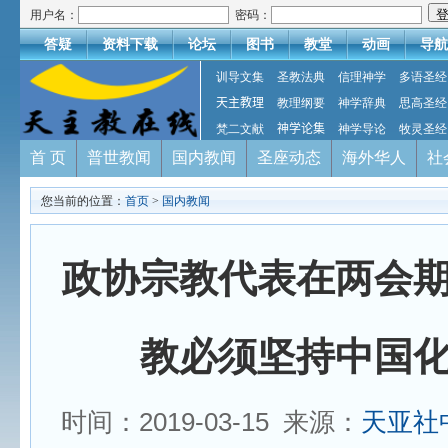
用户名：
密码：
答疑
资料下载
论坛
图书
教堂
动画
导航
训导文集
圣教法典
信理神学
多语圣经
天主教理
教理纲要
神学辞典
思高圣经
梵二文献
神学论集
神学导论
牧灵圣经
首 页
普世教闻
国内教闻
圣座动态
海外华人
社
您当前的位置：
首页
>
国内教闻
政协宗教代表在两会
教必须坚持中国
时间：2019-03-15 来源：
天亚社