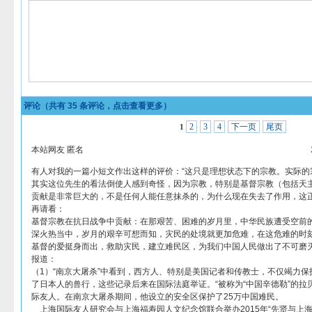
评论（共有
35
条评论，点击查看更多）
2
3
4
下一页
尾页
1
本站网友 匿名
有人对我的一篇小短文作出这样的评价：“这只是理想状态下的宗教。实际的
其实这位先生的看法倒使人感到奇怪，因为宗教，特别是基督宗教（包括天
贡献是非常巨大的，不是任何人能任意抹杀的，为什么现在失去了作用，这
再请看：
基督宗教在抗日战争中贡献：在那艰苦、困难的岁月里，中华民族遭受空前
深火热当中，岁月的艰辛可想而知，灾民的处境就更加危难，在这危难的时
基督的爱挺身而出，救助灾民，建立难民区，为我们中国人民做出了不可磨
报道：
（1）“南京大屠杀”中看到，西方人、特别是美国记者和传教士，不仅竭力
了日本人的兽行，这些记录后来在国际法庭举证。“被称为“中国辛德勒”的拉
际友人。在南京大屠杀期间，他设立的安全区保护了25万中国难民。
上海国际友人研究会与上海福寿园人文纪念馆联合举办2015年“先贤与上海