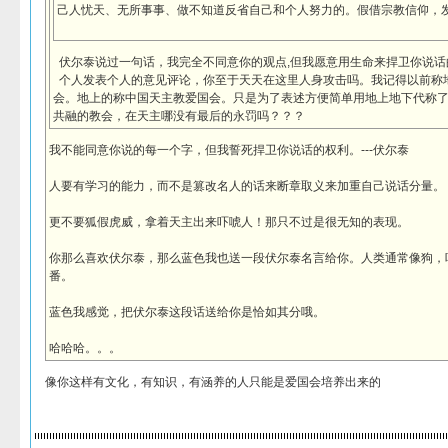
己人忧天、无所事事、做不知道反省自己和个人努力的。假借宗教信仰，
伏尔泰说过一句话，我完全不同意你的观点,但我愿意用生命来捍卫你说话
个人发表个人的意见评论，你至于天天在这里人身攻击吗。我记得以前称
会。地上的称中国天主教爱国会。只是为了表述方便简单用地上地下代称
共融的教会，在天主哪没有最后的永罚吗？？？
我不能同意你说的每一个字，但我誓死捍卫你说话的权利。---伏尔泰
人要有学习的能力，而不是篡改名人的话来断章取义来加重自己说话分量。
更不要狐假虎威，拿着天主出来吓唬人！那只不过是很无知的表现。
你那么喜欢伏尔泰，那么蓝色我也送一段伏尔泰名言给你。人类通常像狗，
番。
蓝色我感觉，把伏尔泰这段话送给你是恰如其分哦。
哈哈哈。。。
像你这样有文化，有知识，有涵养的人只能是爱国会培养出来的