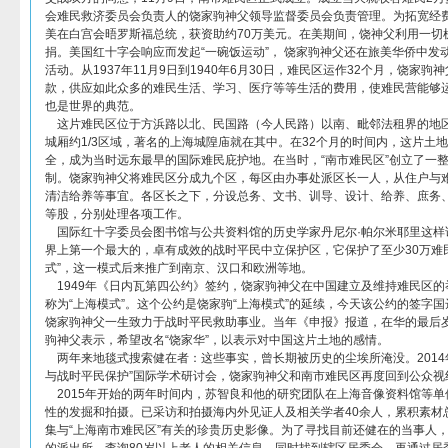
会难民救济委员会负责人的饶家驹神父领导监督委员会负责管理。为拓宽经
美在白宫会晤罗斯福总统，获资助约70万美元。在美期间，饶神父利用一切
捐。美国红十字会响应而发起“一碗饭运动”， 饶家驹神父还在旅美华侨中发
活动。从1937年11月9日到1940年6月30日，难民区运作32个月，饶家
款，供应如此众多的难民生活、学习、医疗等等生活的费用，使难民营能够
也是世界的典范。
这片难民区位于方浜路以北、民国路（今人民路）以南、毗邻法租界的地
城厢约1/3区域，著名的上海城隍庙就在其中。在32个月的时间内，这片土
全，成为当时远东最早的国际难民庇护地。在当时，“南市难民区”创立了一
制。饶家驹神父将难民区分成九个区，每区由办事处派区长一人，从住户与
清洁给养等事宜。各区长之下，分设总务、文书、训导、设计、给养、庶务
等股，分别处理各项工作。
国际红十字委员会图书馆与公共资料馆的历史学家丹尼尔·帕尔米耶里这样
界上第一个最大的，卓有成效的战时平民中立保护区，它保护了至少30万难
式”，这一模式后来推广到南京、汉口和欧洲等地。
1949年《日内瓦第四公约》签约，饶家驹神父在中国建立及维持难民区的
称为“上海模式”。这个公约是饶家驹“上海模式”的延续，今天该公约的签字国
饶家驹神父一生致力于战时平民救助事业。当年《申报》报道，在华的最后
驹神父表示，希望改名“饶家华”，以表示对中国这片土地的感情。
两年来地毯式搜索健在者：这些事实，曾长期被历史的尘埃所淹没。2014
与战时平民保护”国际学术研讨会，饶家驹神父和南市难民区再度回到公众视
2015年开始的两年时间内，苏智良和他的研究团队在上海音像资料馆等单
性的发掘和拍摄。已采访和拍摄海内外见证人及相关学者40余人，累积素材
集与“上海南市难民区”有关的珍贵历史影像。为了寻找目前还健在的当事人