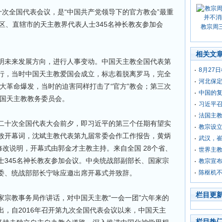
十次全国代表会议，是“中国共产党领导下的官方教会”最重
区、直辖市的天主教界代表人士345名神长教友参加会
教宗周
相关文
明未来发展方向，进行人事变动。中国天主教全国代表第
8月27
北京举行，当时中国天主教爱国会成立，标志着脱离罗马，完全
河北保定
化大革命爆发，当时的迫害同样打击了“官方”教会；第三次
中国的
中国天主教教务委员会。
习近平
法国主
二十次全国代表大会前夕，即习近平的第三个任期有望实
教宗设
致开幕词，沈斌主教代表第九届常委会作工作报告，黄炳
武汉，
修改说明，开幕式由郭金才主教主持。来自全国 28个省、
世界主教
士345名神长教友参加会议。中央统战部副部长、国家宗
教宗宣布
委、统战部部长宁咏应邀出席开幕式并致辞。
陈枢机
栏目更
家宗教事务局作讲话，对中国天主教“一会一团”六年来的
，自2016年召开第九次全国代表会议以来，中国天主
栏目热