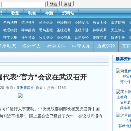
：
书
教堂
动画
导航
资料站
圣教法典
信理神学
多语圣经
释经原则
圣经发凡
教义函授
慕道指南
教理纲要
神学辞典
思高圣经
圣经注释
圣经十讲
神学词典
天主教史
神学论集
神学导论
牧灵圣经
圣经辞典
认识圣经
要理问答
祈祷手册
圣座动态
海外华人
社会关注
中梵关系
热点评论
其它
推荐资
国代表“官方”会议在武汉召开
河北保
-20 来源：
亚洲新闻社
作者： 点击：
1185
闽东教
的方向和进行人事变动。中央统战部副部长崔茂虎盛赞中国
贯彻习近平指示”。距上届会议已经过了六年，会议期间没有
郭希锦