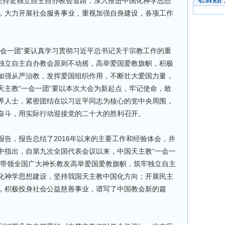
，坚持走独立自主自办教会道路，深入推进中国化神学思想
，大力开展社会服务事业，重视加强自身建设，各项工作
一会一团”要认真学习贯彻习近平总书记关于宗教工作的重
独立自主自办教会原则不动摇，高举爱国爱教旗帜，积极
加强从严治教，发挥爱国组织作用，不断壮大爱国力量，
天主教“一会一团”要以本次大会为新起点，牢记使命，敢
界人士，紧密团结在以习近平同志为核心的党中央周围，
奋斗，用实际行动迎接党的二十大的胜利召开。
告，报告总结了2016年以来的主要工作和经验体会，并
中指出，自第九次全国代表会议以来，中国天主教“一会一
结带领全国广大神长教友高举爱国爱教旗帜，筑牢独立自主
化神学思想建设，坚持我国天主教中国化方向；开展民主
，积极投身社会公益慈善事业，谱写了中国教会新的篇