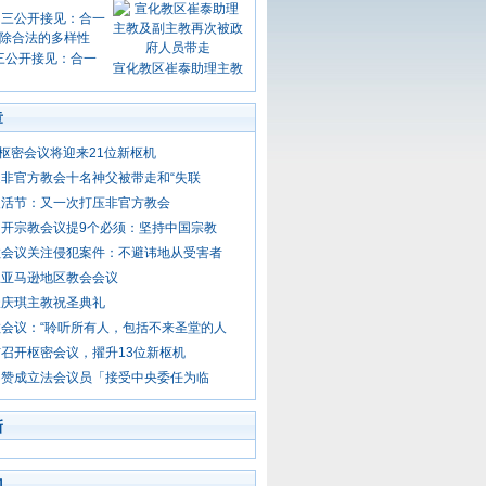
三公开接见：合一
宣化教区崔泰助理主教
章
日枢密会议将迎来21位新枢机
非官方教会十名神父被带走和“失联
复活节：又一次打压非官方教会
召开宗教会议提9个必须：坚持中国宗教
教会议关注侵犯案件：不避讳地从受害者
立亚马逊地区教会会议
崔庆琪主教祝圣典礼
会议：“聆听所有人，包括不来圣堂的人
召开枢密会议，擢升13位新枢机
不赞成立法会议员「接受中央委任为临
新
门