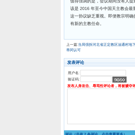
值得强调的是，会议期间没有人提
该是 2016 年至今中国天主教
这一协议缺乏重视。即便教宗明确提
有新的主教任命。
上一篇:
当局强拆河北省正定教区油通村地
蒂冈认可
发表评论
用户名:
验证码:
发布人身攻击、辱骂性评论者，将被褫夺
评论（共有
2
条评论，点击查看更多）