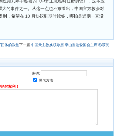
到过期几年中签署的《中梵主教临时任命协议》，这本应
会最重大的事件之一。从这一点也不难看出，中国官方教会对
到，希望在 10 月协议到期时续签，哪怕是近期一直没
下团体的教堂
下一篇:
中国天主教换领导层 李山当选爱国会主席 称获梵
密码:
匿名发表
评论的权利！