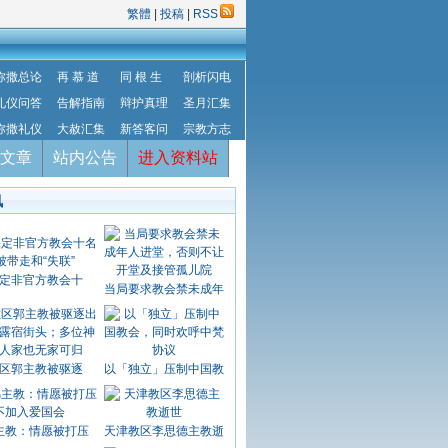
繁體
|
投稿
|
RSS
弥撒总论
再 慕 道
同 根 生
剖析闪电
礼仪问答
告解指南
辩护真理
圣月汇集
弥撒礼仪
大赦汇集
新答客问
宗教方志
文章
站内公告
进入资料站
讯
定非官方教会十
当局要求教会禁未成年
区郭主教被驱逐
以「独立」压制中国教
主教：情愿被打压
天津教区李思德主教逝