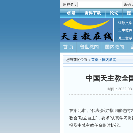
用户名：
密码
答疑
资料下载
论坛
图
训导文集
天主教理
梵二文献
首 页
普世教闻
国内教闻
您当前的位置：
首页
>
国内教闻
中国天主教全
时间：2022-08
在湖北市，“代表会议”指明前进
教会“独立自主”，要求“认真学习
提及中梵主教任命临时协议。