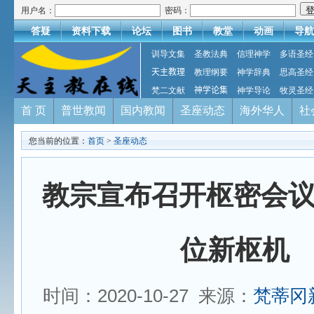
用户名：
密码：
答疑
资料下载
论坛
图书
教堂
动画
导航
训导文集
圣教法典
信理神学
多语圣经
天主教理
教理纲要
神学辞典
思高圣经
梵二文献
神学论集
神学导论
牧灵圣经
首 页
普世教闻
国内教闻
圣座动态
海外华人
社
您当前的位置：
首页
>
圣座动态
教宗宣布召开枢密会议
位新枢机
时间：2020-10-27 来源：
梵蒂冈