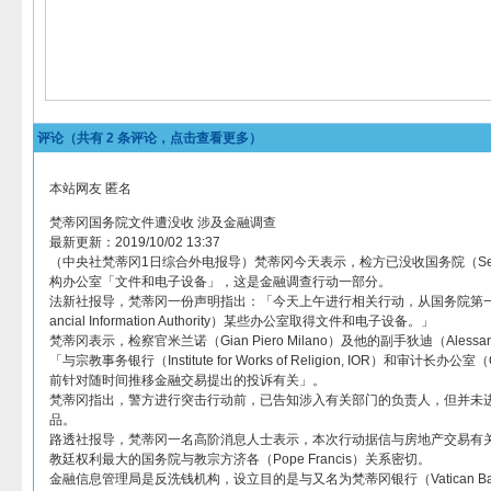
评论（共有
2
条评论，点击查看更多）
本站网友 匿名
梵蒂冈国务院文件遭没收 涉及金融调查
最新更新：2019/10/02 13:37
（中央社梵蒂冈1日综合外电报导）梵蒂冈今天表示，检方已没收国务院（Secretar
构办公室「文件和电子设备」，这是金融调查行动一部分。
法新社报导，梵蒂冈一份声明指出：「今天上午进行相关行动，从国务院第一
ancial Information Authority）某些办公室取得文件和电子设备。」
梵蒂冈表示，检察官米兰诺（Gian Piero Milano）及他的副手狄迪（Alessa
「与宗教事务银行（Institute for Works of Religion, IOR）和审计长办公室（Offic
前针对随时间推移金融交易提出的投诉有关」。
梵蒂冈指出，警方进行突击行动前，已告知涉入有关部门的负责人，但并未
品。
路透社报导，梵蒂冈一名高阶消息人士表示，本次行动据信与房地产交易有
教廷权利最大的国务院与教宗方济各（Pope Francis）关系密切。
金融信息管理局是反洗钱机构，设立目的是与又名为梵蒂冈银行（Vatican 