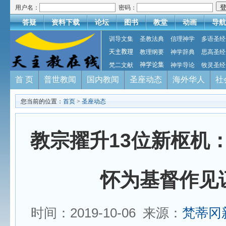
用户名：
密码：
答疑
资料下载
论坛
图书
教堂
动画
导航
训导文集
圣教法典
信理神学
多语圣经
天主教理
教理纲要
神学辞典
思高圣经
梵二文献
神学论集
神学导论
牧灵圣经
首 页
普世教闻
国内教闻
圣座动态
海外华人
社
您当前的位置：
首页
>
圣座动态
教宗擢升13位新枢机
怀为基督作见
时间：2019-10-06 来源：
梵蒂冈